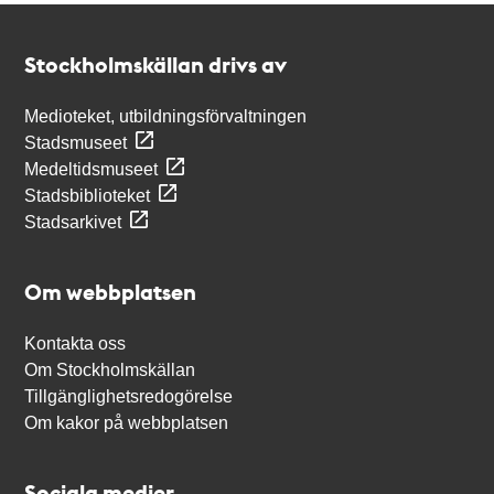
Kontakt
Stockholmskällan
Stockholmskällan drivs av
Medioteket, utbildningsförvaltningen
Stadsmuseet
Medeltidsmuseet
Stadsbiblioteket
Stadsarkivet
Om webbplatsen
Kontakta oss
Om Stockholmskällan
Tillgänglighetsredogörelse
Om kakor på webbplatsen
Sociala medier