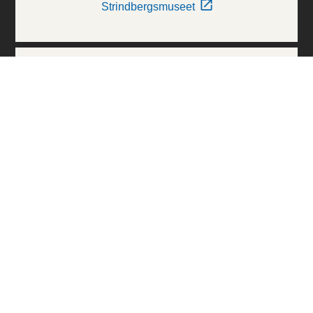
Strindbergsmuseet
Thielska Galleriet
Världskulturmuseerna