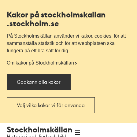
Kakor på stockholmskallan
.stockholm.se
På Stockholmskällan använder vi kakor, cookies, för att
sammanställa statistik och för att webbplatsen ska
fungera på ett bra sätt för dig.
Om kakor på Stockholmskällan
Godkänn alla kakor
Välj vilka kakor vi får använda
Till
Till
Stockholmskällan
navigationen
huvudinnehållet
Historia i ord, ljud och bild