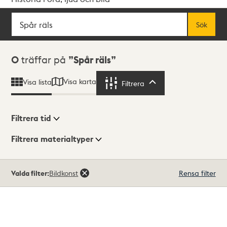
Sök
Fritextsök
Sök
Sökresultat
0
träffar på
Spår räls
Visa karta
Visa lista
Filtrera
Filtrera
Filtrera tid
Filtrera materialtyper
Visningsläge
Totalt
Valda filter:
Bildkonst
Rensa filter
0
träffar
Lista
Karta