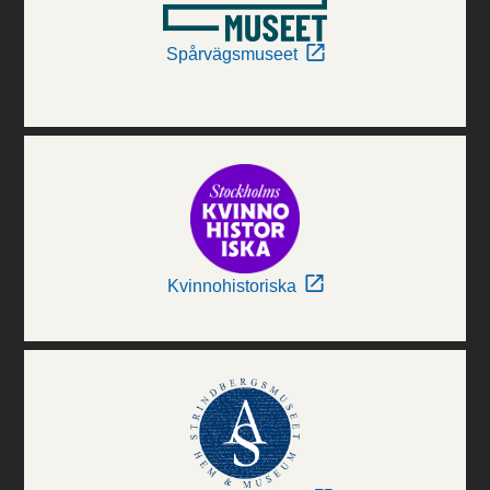
Spårvägsmuseet
Kvinnohistoriska