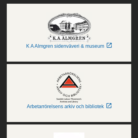
K A Almgren sidenväveri & museum
Arbetarrörelsens arkiv och bibliotek