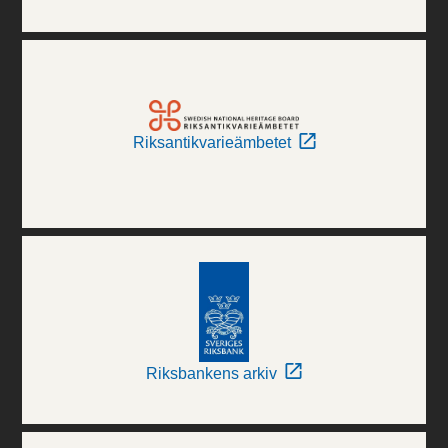
Riksantikvarieämbetet
Riksbankens arkiv