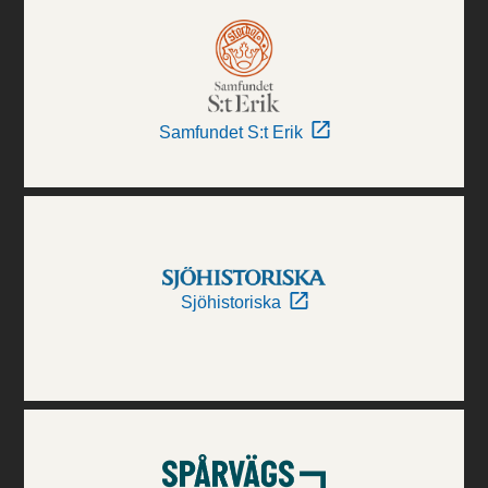
Samfundet S:t Erik
Sjöhistoriska