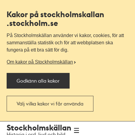
Kakor på stockholmskallan
.stockholm.se
På Stockholmskällan använder vi kakor, cookies, för att
sammanställa statistik och för att webbplatsen ska
fungera på ett bra sätt för dig.
Om kakor på Stockholmskällan
Godkänn alla kakor
Välj vilka kakor vi får använda
Till
Till
Stockholmskällan
navigationen
huvudinnehållet
Historia i ord, ljud och bild