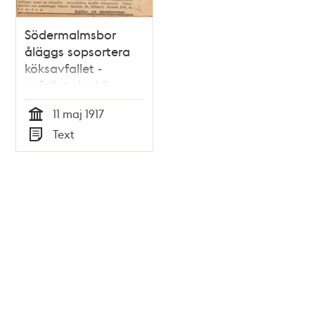
Södermalmsbor
åläggs sopsortera
köksavfallet -
avfallet ska bli
svinföda
11 maj 1917
Tid
Text
Typ