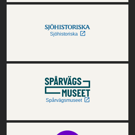
Sjöhistoriska
Spårvägsmuseet