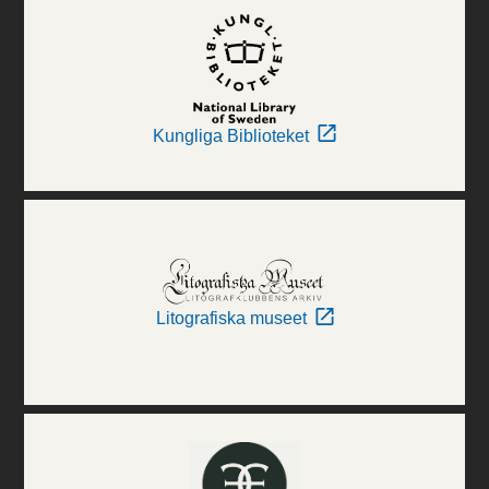
Kungliga Biblioteket
Litografiska museet