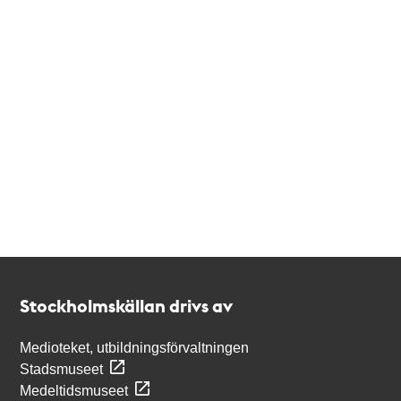
Kontakt
Stockholmskällan
Stockholmskällan drivs av
Medioteket, utbildningsförvaltningen
Stadsmuseet
Medeltidsmuseet