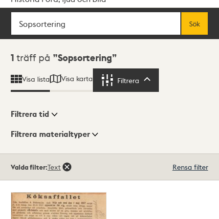
Sök
Fritextsök
Sök
Sökresultat
1
träff på
Sopsortering
Visa karta
Visa lista
Filtrera
Filtrera
Filtrera tid
Filtrera materialtyper
Visningsläge
Totalt
Valda filter:
Text
Rensa filter
1
träffar
Lista
Karta