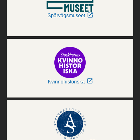
Spårvägsmuseet
Kvinnohistoriska