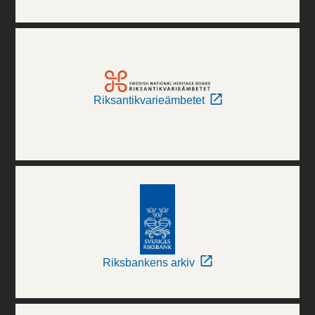
Riksantikvarieämbetet
Riksbankens arkiv