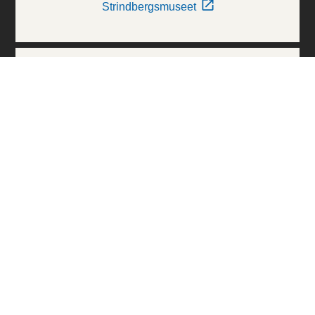
Strindbergsmuseet
Thielska Galleriet
Världskulturmuseerna