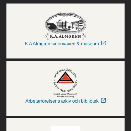
K A Almgren sidenväveri & museum
Arbetarrörelsens arkiv och bibliotek