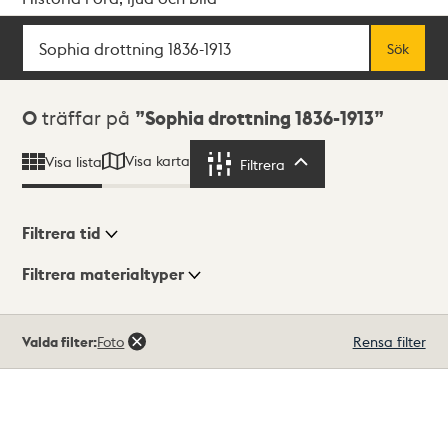
Sök
Fritextsök
Sök
Sökresultat
0
träffar på
Sophia drottning 1836-1913
Visa karta
Visa lista
Filtrera
Filtrera
Filtrera tid
Filtrera materialtyper
Visningsläge
Totalt
Valda filter:
Foto
Rensa filter
0
träffar
Lista
Karta