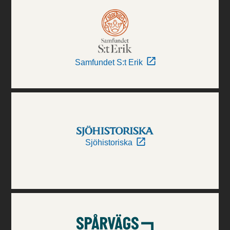
Samfundet S:t Erik
Sjöhistoriska