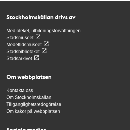
Kontakt
Stockholmskällan
Stockholmskällan drivs av
Medioteket, utbildningsförvaltningen
Stadsmuseet
Medeltidsmuseet
Stadsbiblioteket
Stadsarkivet
Om webbplatsen
Kontakta oss
Om Stockholmskällan
Tillgänglighetsredogörelse
Om kakor på webbplatsen
Sociala medier