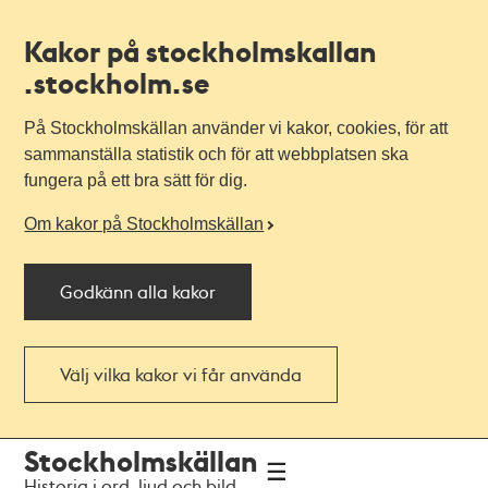
Kakor på stockholmskallan
.stockholm.se
På Stockholmskällan använder vi kakor, cookies, för att
sammanställa statistik och för att webbplatsen ska
fungera på ett bra sätt för dig.
Om kakor på Stockholmskällan
Godkänn alla kakor
Välj vilka kakor vi får använda
Till
Till
Stockholmskällan
navigationen
huvudinnehållet
Historia i ord, ljud och bild