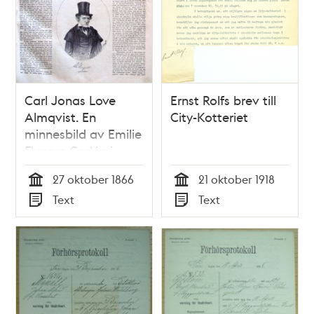
Carl Jonas Love
Ernst Rolfs brev till
Almqvist. En
City-Kotteriet
minnesbild av Emilie
Flygare Carlén i
Illustrerad Tidning,
27 oktober 1866
21 oktober 1918
nr 43 den 27
Tid
Tid
Text
Text
oktober 1866. Med
Typ
Typ
porträtt.