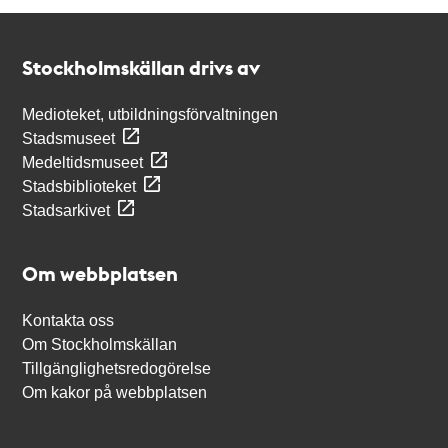
Kontakt
Stockholmskällan
Stockholmskällan drivs av
Medioteket, utbildningsförvaltningen
Stadsmuseet
Medeltidsmuseet
Stadsbiblioteket
Stadsarkivet
Om webbplatsen
Kontakta oss
Om Stockholmskällan
Tillgänglighetsredogörelse
Om kakor på webbplatsen