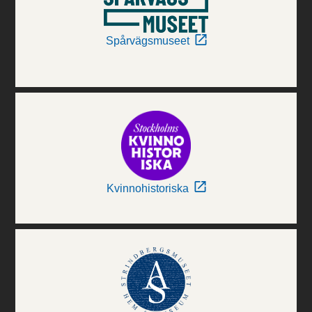
Spårvägsmuseet
Kvinnohistoriska