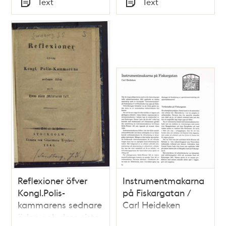
Text
Text
gator och andre
Typ
Typ
allmänne ställen här
i staden. Gifwen
Stockholm den 15
julii 1796
Reflexioner öfver
Instrumentmakarna
Kongl.Polis-
på Fiskargatan /
kammarens sednare
Carl Heideken
öden och dess siste