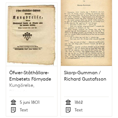
Öfwer-Ståthållare-
Skorp-Gumman /
Embetets Förnyade
Richard Gustafsson
Kungörelse,
Rörande
Ränstenarnes
5 juni 1801
1862
sopande och
Tid
Tid
Text
Text
sköljande under den
Typ
Typ
warmare årstiden.