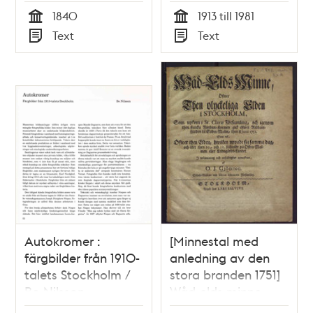
mästares fall
1840
1913 till 1981
Tid
Tid
Text
Text
Typ
Typ
Autokromer :
[Minnestal med
färgbilder från 1910-
anledning av den
talets Stockholm /
stora branden 1751]
Bo Nilsson
Wåd-elds minne,
öfwer then