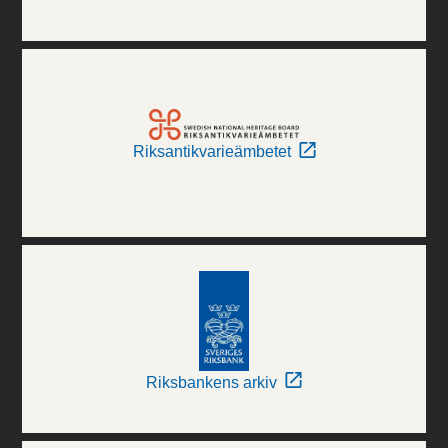
Riksantikvarieämbetet
Riksbankens arkiv