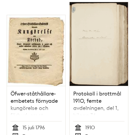
Gifwen Stockholm
den 5 Junii 1801.
Öfwer-ståthållare-
Protokoll i brottmål
embetets förnyade
1910, femte
kungörelse och
avdelningen, del 1,
förbud, emot
bilaga 36
kreaturs
15 juli 1796
1910
utsläppande å
Tid
Tid