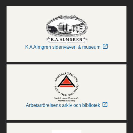
K A Almgren sidenväveri & museum
Arbetarrörelsens arkiv och bibliotek