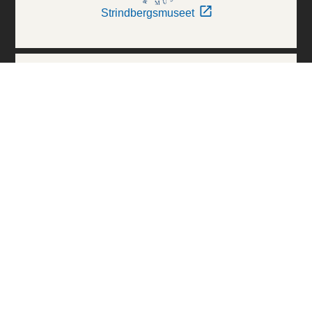
Strindbergsmuseet
Thielska Galleriet
Världskulturmuseerna