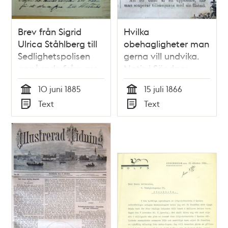
Brev från Sigrid
Hvilka
Ulrica Ståhlberg till
obehagligheter man
Sedlighetspolisen
gerna vill undvika.
angående frånvaro
Notis i Söndags-
från besiktning och
Nisse – Illustreradt
10 juni 1885
15 juli 1866
förlust av kappa,
Veckoblad för
Tid
Tid
Text
Text
den 10 juni 1885
Skämt, Humor och
Typ
Typ
Satir, nr 29, den 15
juli 1866