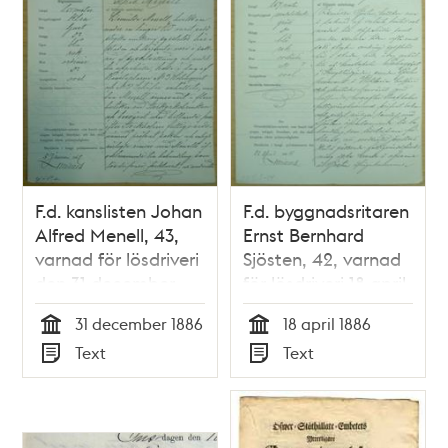
F.d. kanslisten Johan
F.d. byggnadsritaren
Alfred Menell, 43,
Ernst Bernhard
varnad för lösdriveri
Sjösten, 42, varnad
den 31 december
för lösdriveri 18 april
1886 –
1886 - polisförhör
31 december 1886
18 april 1886
förhörsprotokoll
Tid
Tid
Text
Text
Typ
Typ