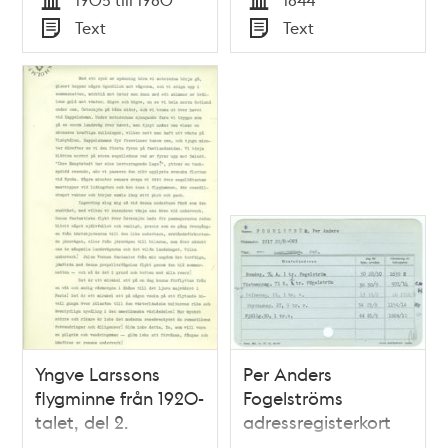
Tid
Tid
Text
Text
Typ
Typ
Yngve Larssons
Per Anders
flygminne från 1920-
Fogelströms
talet, del 2.
adressregisterkort