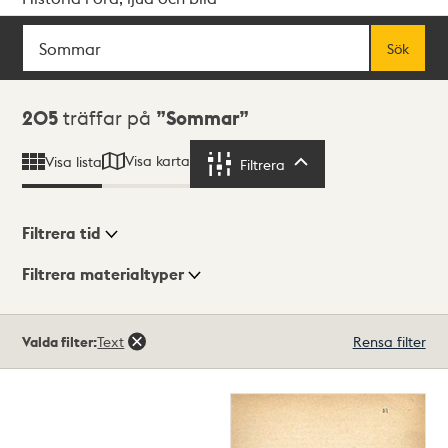
Sök
Fritextsök
Sök
Sökresultat
205
träffar på
Sommar
Visa karta
Visa lista
Filtrera
Filtrera
Filtrera tid
Filtrera materialtyper
Visningsläge
Totalt
Valda filter:
Text
Rensa filter
205
träffar
Lista
Karta