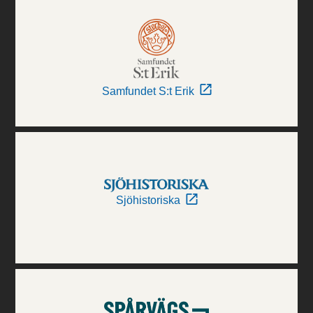
Samfundet S:t Erik
Sjöhistoriska