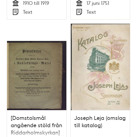
1910 till 1919
17 juni 1751
olyckeliga elden i
Tid
Tid
Text
Text
Stockholm, som
Typ
Typ
upkom i St. Clarae
församling, och
igenom then
starcka nordan-
stormen gick öfwer
Riddare-fjärden til
Söder-malm, then 8
junii 1751.
[Domstolsmål
Joseph Leja (omslag
angående stöld från
till katalog)
Riddarholmskyrkan]