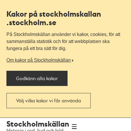
Kakor på stockholmskallan
.stockholm.se
På Stockholmskällan använder vi kakor, cookies, för att
sammanställa statistik och för att webbplatsen ska
fungera på ett bra sätt för dig.
Om kakor på Stockholmskällan
Godkänn alla kakor
Välj vilka kakor vi får använda
Till
Till
Stockholmskällan
navigationen
huvudinnehållet
Historia i ord, ljud och bild