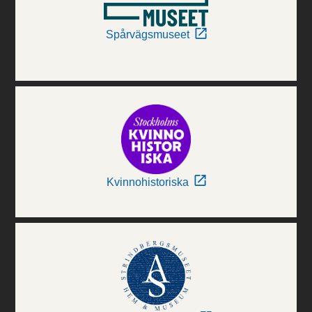
Spårvägsmuseet
Kvinnohistoriska