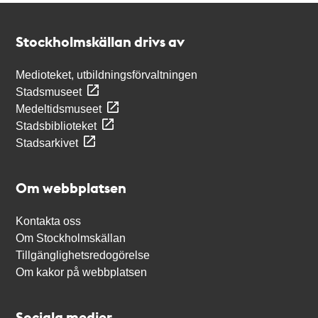
Kontakt
Stockholmskällan
Stockholmskällan drivs av
Medioteket, utbildningsförvaltningen
Stadsmuseet
Medeltidsmuseet
Stadsbiblioteket
Stadsarkivet
Om webbplatsen
Kontakta oss
Om Stockholmskällan
Tillgänglighetsredogörelse
Om kakor på webbplatsen
Sociala medier