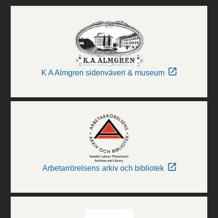
K A Almgren sidenväveri & museum
Arbetarrörelsens arkiv och bibliotek