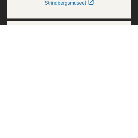
Strindbergsmuseet
Thielska Galleriet
Världskulturmuseerna