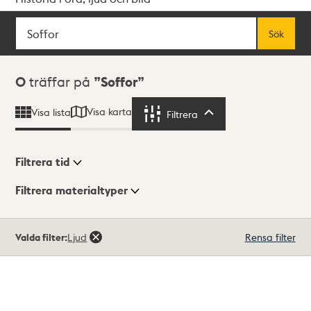
Sök
Fritextsök
Sök
Sökresultat
0
träffar på
Soffor
Visa karta
Visa lista
Filtrera
Filtrera
Filtrera tid
Filtrera materialtyper
Visningsläge
Totalt
Valda filter:
Ljud
Rensa filter
0
träffar
Lista
Karta