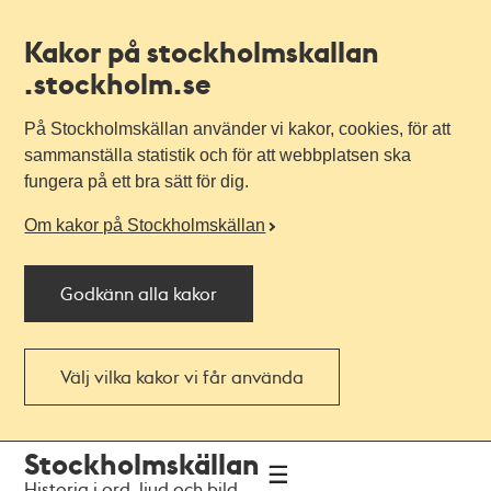
Kakor på stockholmskallan
.stockholm.se
På Stockholmskällan använder vi kakor, cookies, för att
sammanställa statistik och för att webbplatsen ska
fungera på ett bra sätt för dig.
Om kakor på Stockholmskällan
Godkänn alla kakor
Välj vilka kakor vi får använda
Till
Till
Stockholmskällan
navigationen
huvudinnehållet
Historia i ord, ljud och bild