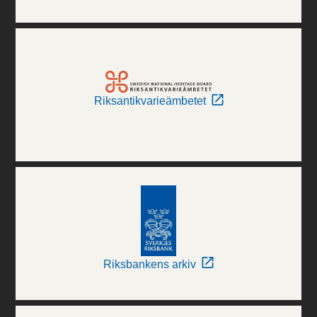
Riksantikvarieämbetet
Riksbankens arkiv