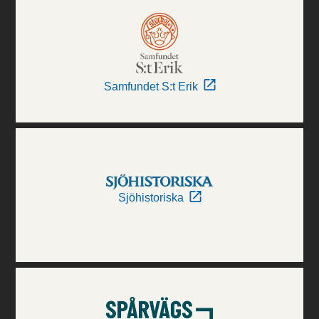
Samfundet S:t Erik
Sjöhistoriska