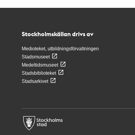
Kontakt
Stockholmskällan
Stockholmskällan drivs av
Medioteket, utbildningsförvaltningen
Stadsmuseet
Medeltidsmuseet
Stadsbiblioteket
Stadsarkivet