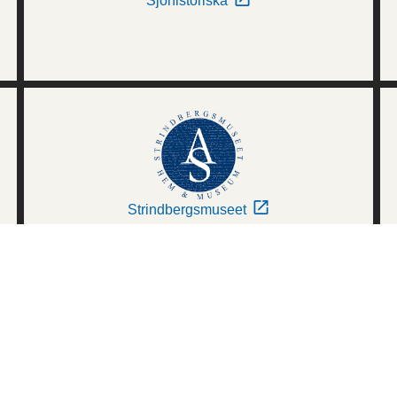
Sjöhistoriska
Strindbergsmuseet