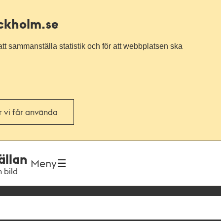
ockholm.se
tt sammanställa statistik och för att webbplatsen ska
or vi får använda
ällan
Meny
h bild