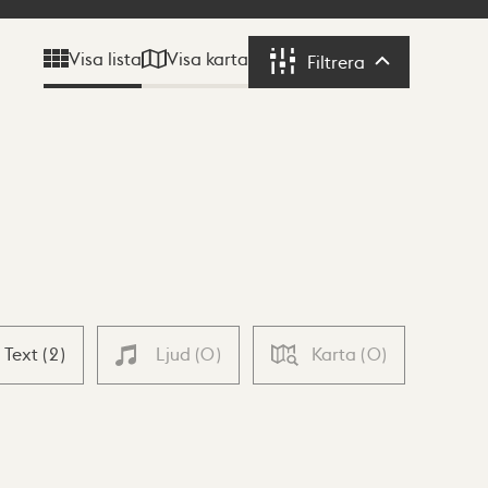
Visa karta
Visa lista
Filtrera
Filtrera
Text
(
2
)
Ljud
(
0
)
Karta
(
0
)