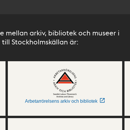
 mellan arkiv, bibliotek och museer i
till Stockholmskällan är:
Arbetarrörelsens arkiv och bibliotek