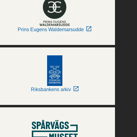
Prins Eugens Waldemarsudde
Riksbankens arkiv