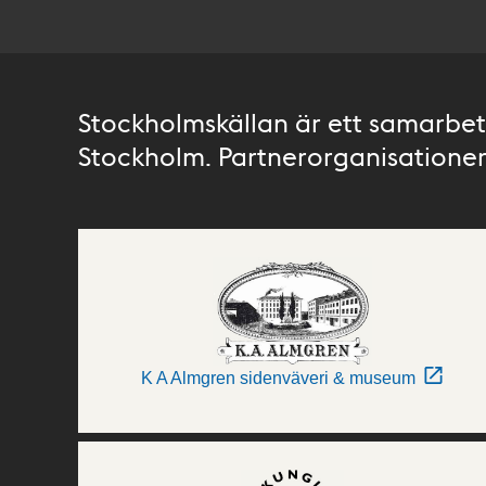
Stockholmskällan är ett samarbete
Stockholm. Partnerorganisationer 
K A Almgren sidenväveri & museum