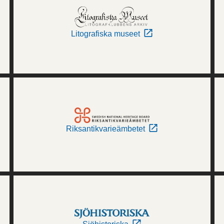
Litografiska museet
Riksantikvarieämbetet