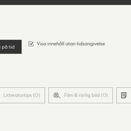
Visa innehåll utan tidsangivelse
a på tid
Litteraturtips
(
0
)
Film & rörlig bild
(
0
)