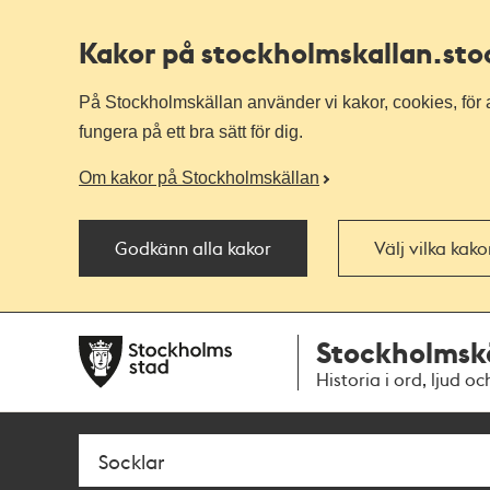
Kakor på stockholmskallan
.st
På Stockholmskällan använder vi kakor, cookies, för a
fungera på ett bra sätt för dig.
Om kakor på Stockholmskällan
Godkänn alla kakor
Välj vilka kak
Till
Till
Stockholmsk
navigationen
huvudinnehållet
Historia i ord, ljud oc
Sök
Fritextsök