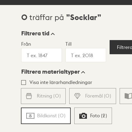
0
Socklar
träffar på
Sökresultat
Filtrera tid
Från
Till
Visningsläge
Filtrer
Filtrera materialtyper
Lista
Karta
Visa inte lärarhandledningar
Ritning
(
0
)
Föremål
(
0
)
Bildkonst
(
0
)
Foto
(
2
)