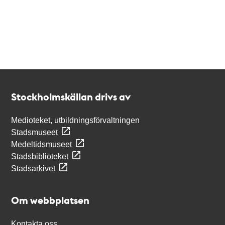
Kontakt
Stockholmskällan
Stockholmskällan drivs av
Medioteket, utbildningsförvaltningen
Stadsmuseet
Medeltidsmuseet
Stadsbiblioteket
Stadsarkivet
Om webbplatsen
Kontakta oss