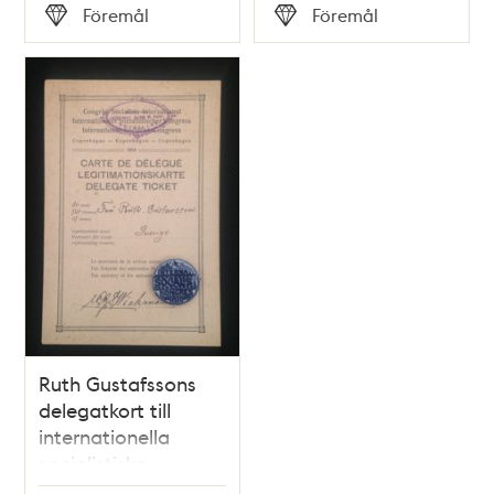
Tid
Tid
Föremål
Föremål
Typ
Typ
Ruth Gustafssons
delegatkort till
internationella
socialistiska
kongressen 1910