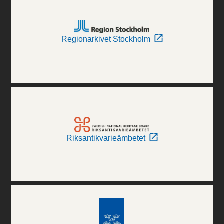
Regionarkivet Stockholm
Riksantikvarieämbetet