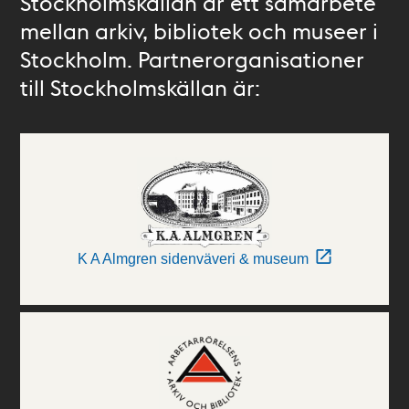
Stockholmskällan är ett samarbete
mellan arkiv, bibliotek och museer i
Stockholm. Partnerorganisationer
till Stockholmskällan är:
K A Almgren sidenväveri & museum