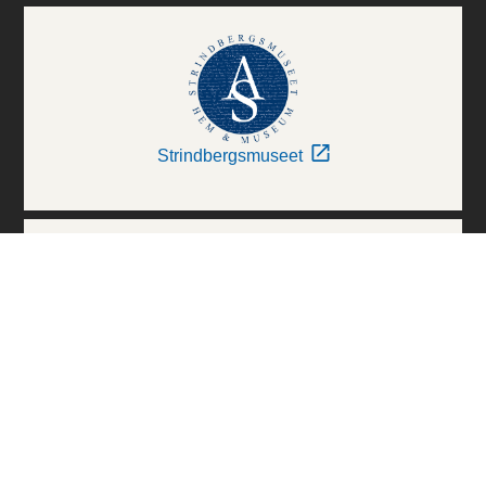
Strindbergsmuseet
Thielska Galleriet