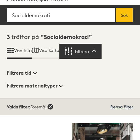
Sök
Fritextsök
Sök
Sökresultat
3
träffar på
Socialdemokrati
Visa karta
Visa lista
Filtrera
Filtrera
Filtrera tid
Filtrera materialtyper
Visningsläge
Totalt
Valda filter:
Föremål
Rensa filter
3
träffar
Lista
Karta