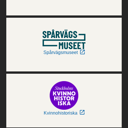
Spårvägsmuseet
Kvinnohistoriska