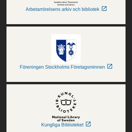
Arbetarrörelsens arkiv och bibliotek
Föreningen Stockholms Företagsminnen
Kungliga Biblioteket