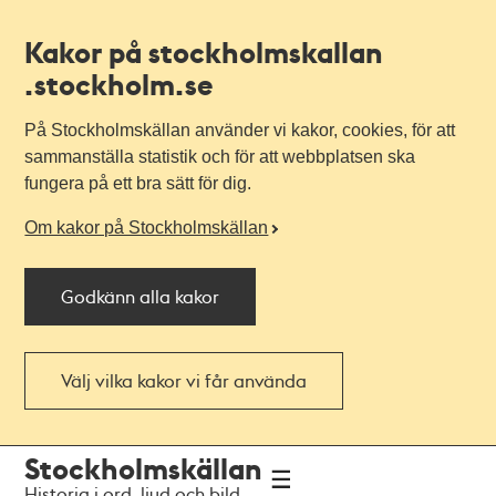
Kakor på stockholmskallan
.stockholm.se
På Stockholmskällan använder vi kakor, cookies, för att
sammanställa statistik och för att webbplatsen ska
fungera på ett bra sätt för dig.
Om kakor på Stockholmskällan
Godkänn alla kakor
Välj vilka kakor vi får använda
Till
Till
Stockholmskällan
navigationen
huvudinnehållet
Historia i ord, ljud och bild