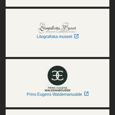
Litografiska museet
Prins Eugens Waldemarsudde