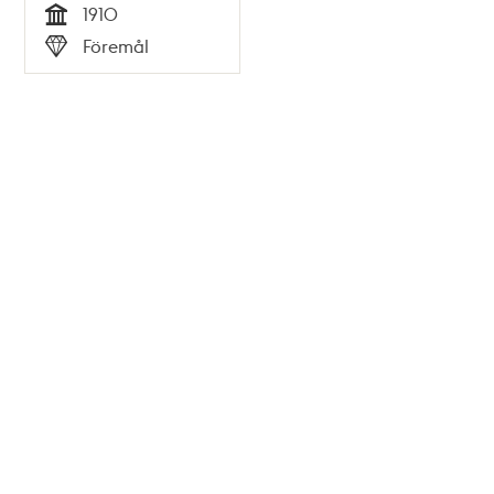
1910
Tid
Föremål
Typ