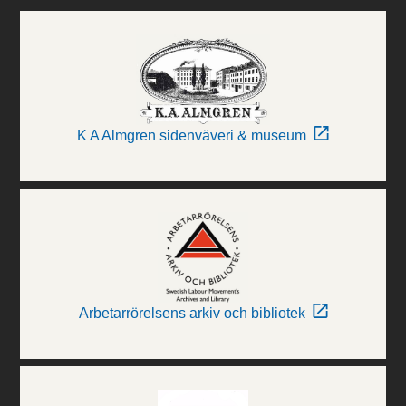
K A Almgren sidenväveri & museum
Arbetarrörelsens arkiv och bibliotek