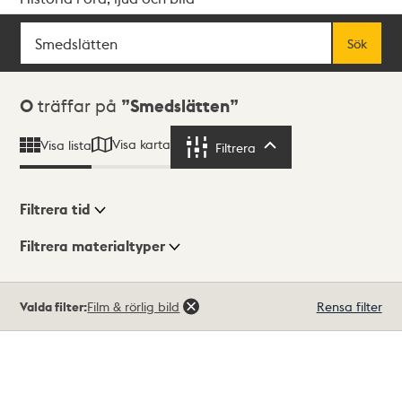
Sök
Fritextsök
Sök
Sökresultat
0
träffar på
Smedslätten
Visa karta
Visa lista
Filtrera
Filtrera
Filtrera tid
Filtrera materialtyper
Visningsläge
Totalt
Valda filter:
Film & rörlig bild
Rensa filter
0
träffar
Lista
Karta