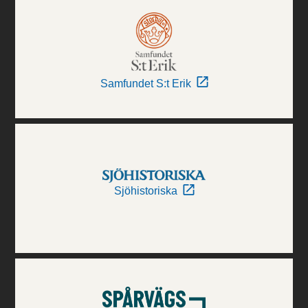
Samfundet S:t Erik
Sjöhistoriska