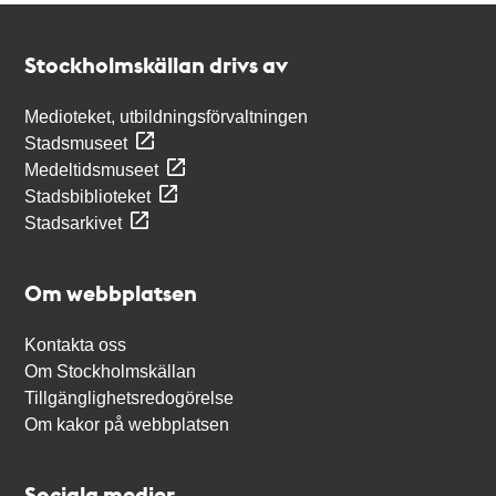
Kontakt
Stockholmskällan
Stockholmskällan drivs av
Medioteket, utbildningsförvaltningen
Stadsmuseet
Medeltidsmuseet
Stadsbiblioteket
Stadsarkivet
Om webbplatsen
Kontakta oss
Om Stockholmskällan
Tillgänglighetsredogörelse
Om kakor på webbplatsen
Sociala medier