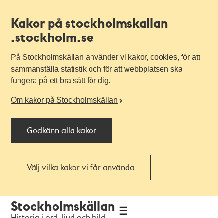
Kakor på stockholmskallan
.stockholm.se
På Stockholmskällan använder vi kakor, cookies, för att
sammanställa statistik och för att webbplatsen ska
fungera på ett bra sätt för dig.
Om kakor på Stockholmskällan
Godkänn alla kakor
Välj vilka kakor vi får använda
Till
Till
Stockholmskällan
navigationen
huvudinnehållet
Historia i ord, ljud och bild