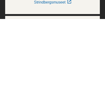
Strindbergsmuseet
Thielska Galleriet
Världskulturmuseerna