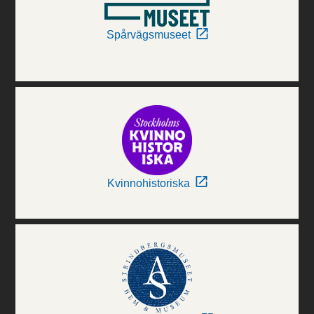
Spårvägsmuseet
Kvinnohistoriska