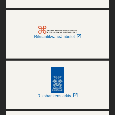
Riksantikvarieämbetet
Riksbankens arkiv