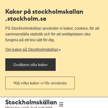
Kakor på stockholmskallan
.stockholm.se
På Stockholmskällan använder vi kakor, cookies, för att
sammanställa statistik och för att webbplatsen ska
fungera på ett bra sätt för dig.
Om kakor på Stockholmskällan
Godkänn alla kakor
Välj vilka kakor vi får använda
Till
Till
Stockholmskällan
navigationen
huvudinnehållet
Historia i ord, ljud och bild