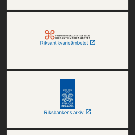
Riksantikvarieämbetet
Riksbankens arkiv