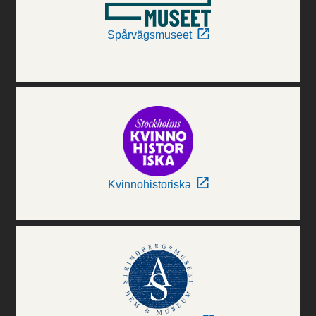
Spårvägsmuseet
Kvinnohistoriska