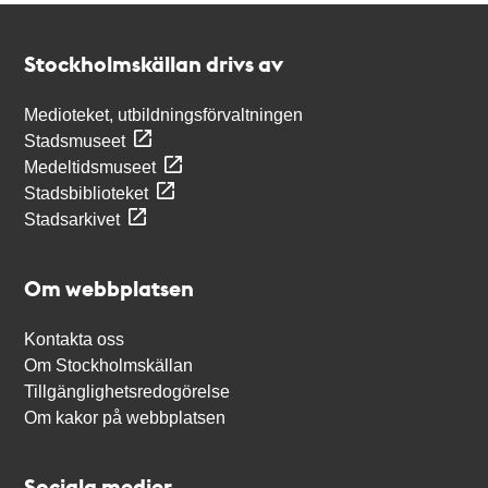
Kontakt
Stockholmskällan
Stockholmskällan drivs av
Medioteket, utbildningsförvaltningen
Stadsmuseet
Medeltidsmuseet
Stadsbiblioteket
Stadsarkivet
Om webbplatsen
Kontakta oss
Om Stockholmskällan
Tillgänglighetsredogörelse
Om kakor på webbplatsen
Sociala medier