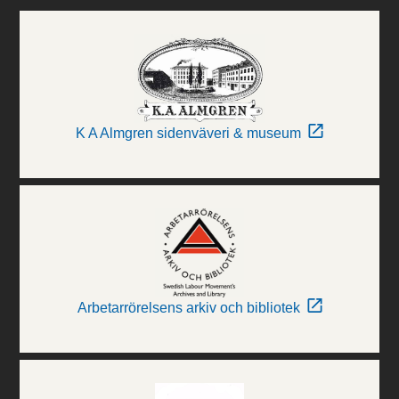
K A Almgren sidenväveri & museum
Arbetarrörelsens arkiv och bibliotek