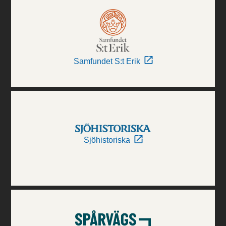
Samfundet S:t Erik
Sjöhistoriska