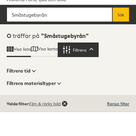
Sök
Fritextsök
Sök
Sökresultat
0
träffar på
Småstugebyrån
Visa karta
Visa lista
Filtrera
Filtrera
Filtrera tid
Filtrera materialtyper
Visningsläge
Totalt
Valda filter:
Film & rörlig bild
Rensa filter
0
träffar
Lista
Karta