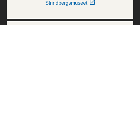
Strindbergsmuseet
Thielska Galleriet
Världskulturmuseerna