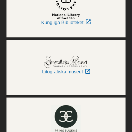
Kungliga Biblioteket
Litografiska museet