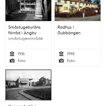
Småstugebyråns
Radhus i
förråd i Ängby
Gubbängen
småstugeområde
1936
1998
Tid
Tid
Foto
Foto
Typ
Typ