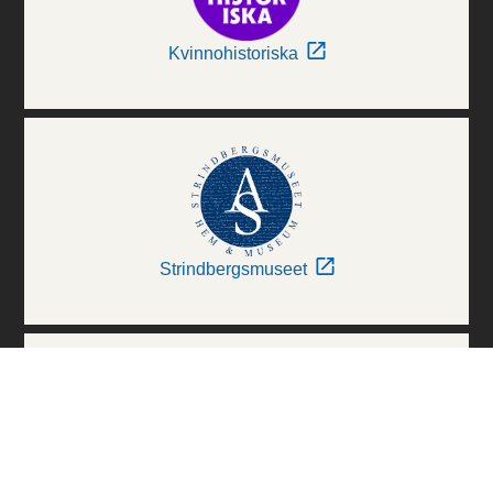
Kvinnohistoriska
Strindbergsmuseet
Thielska Galleriet