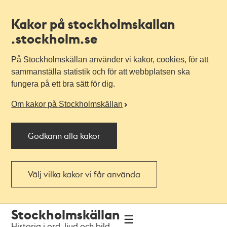
Kakor på stockholmskallan
.stockholm.se
På Stockholmskällan använder vi kakor, cookies, för att
sammanställa statistik och för att webbplatsen ska
fungera på ett bra sätt för dig.
Om kakor på Stockholmskällan
Godkänn alla kakor
Välj vilka kakor vi får använda
Till
Till
Stockholmskällan
navigationen
huvudinnehållet
Historia i ord, ljud och bild