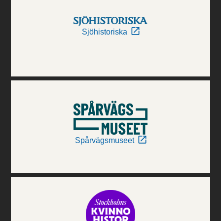
Sjöhistoriska
Spårvägsmuseet