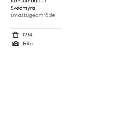
Konsumbutik i
Svedmyra
småstugeområde
1934
Tid
Foto
Typ