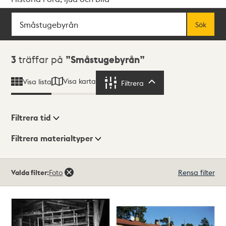
Sök
Fritextsök
Sök
Sökresultat
3
träffar på
Småstugebyrån
Visa karta
Visa lista
Filtrera
Filtrera
Filtrera tid
Filtrera materialtyper
Visningsläge
Totalt
Valda filter:
Foto
Rensa filter
3
träffar
Lista
Karta