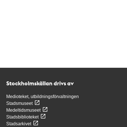
Kontakt
Stockholmskällan
Stockholmskällan drivs av
Medioteket, utbildningsförvaltningen
Stadsmuseet
Medeltidsmuseet
Stadsbiblioteket
Stadsarkivet