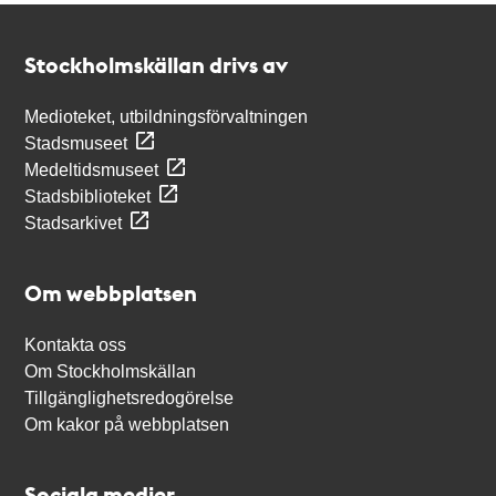
Kontakt
Stockholmskällan
Stockholmskällan drivs av
Medioteket, utbildningsförvaltningen
Stadsmuseet
Medeltidsmuseet
Stadsbiblioteket
Stadsarkivet
Om webbplatsen
Kontakta oss
Om Stockholmskällan
Tillgänglighetsredogörelse
Om kakor på webbplatsen
Sociala medier