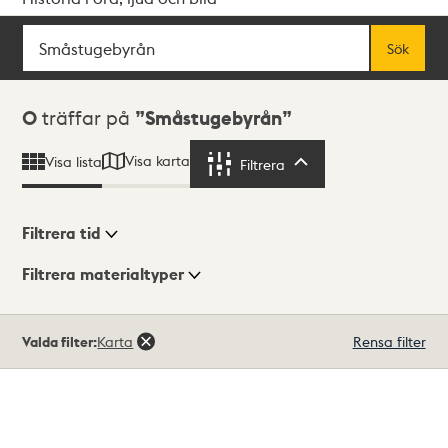
Sök
Fritextsök
Sök
Sökresultat
0
träffar på
Småstugebyrån
Visa karta
Visa lista
Filtrera
Filtrera
Filtrera tid
Filtrera materialtyper
Visningsläge
Totalt
Valda filter:
Karta
Rensa filter
0
träffar
Lista
Karta