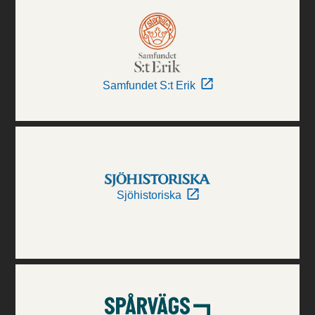
Samfundet S:t Erik
Sjöhistoriska