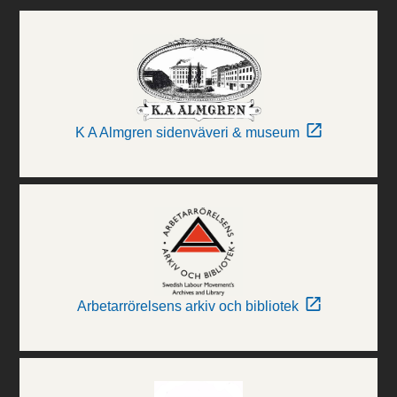
K A Almgren sidenväveri & museum
Arbetarrörelsens arkiv och bibliotek