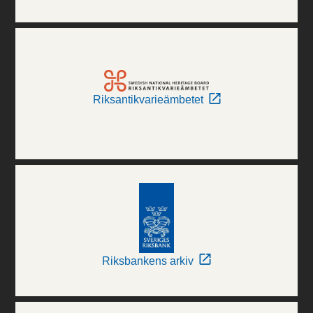
Riksantikvarieämbetet
Riksbankens arkiv