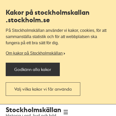
Kakor på stockholmskallan
.stockholm.se
På Stockholmskällan använder vi kakor, cookies, för att
sammanställa statistik och för att webbplatsen ska
fungera på ett bra sätt för dig.
Om kakor på Stockholmskällan
Godkänn alla kakor
Välj vilka kakor vi får använda
Till
Till
Stockholmskällan
navigationen
huvudinnehållet
Historia i ord, ljud och bild