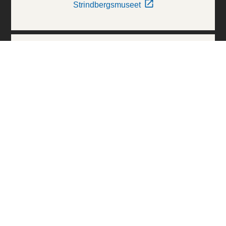
Strindbergsmuseet
Thielska Galleriet
Världskulturmuseerna