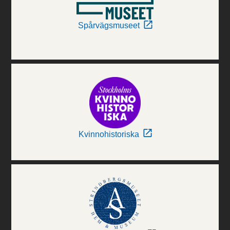
Spårvägsmuseet
Kvinnohistoriska