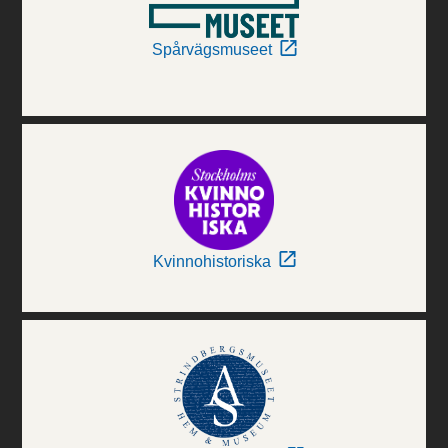
Spårvägsmuseet
Kvinnohistoriska