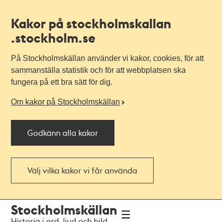
Kakor på stockholmskallan
.stockholm.se
På Stockholmskällan använder vi kakor, cookies, för att
sammanställa statistik och för att webbplatsen ska
fungera på ett bra sätt för dig.
Om kakor på Stockholmskällan
Godkänn alla kakor
Välj vilka kakor vi får använda
Till
Till
Stockholmskällan
navigationen
huvudinnehållet
Historia i ord, ljud och bild