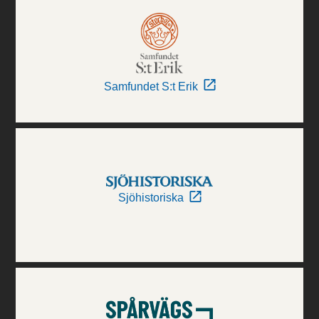
Samfundet S:t Erik
Sjöhistoriska