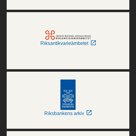
Riksantikvarieämbetet
Riksbankens arkiv