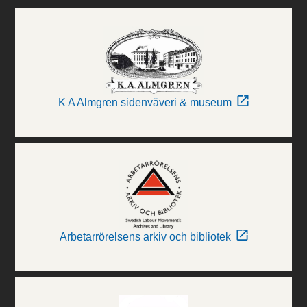
K A Almgren sidenväveri & museum
Arbetarrörelsens arkiv och bibliotek