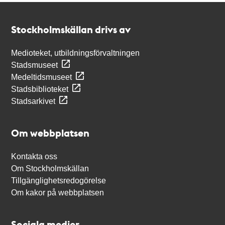
Kontakt
Stockholmskällan
Stockholmskällan drivs av
Medioteket, utbildningsförvaltningen
Stadsmuseet
Medeltidsmuseet
Stadsbiblioteket
Stadsarkivet
Om webbplatsen
Kontakta oss
Om Stockholmskällan
Tillgänglighetsredogörelse
Om kakor på webbplatsen
Sociala medier