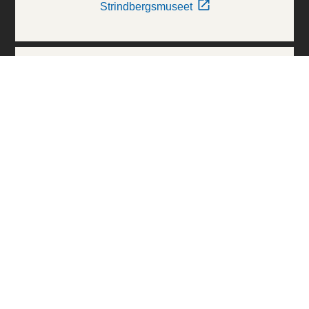
Strindbergsmuseet
Thielska Galleriet
Världskulturmuseerna