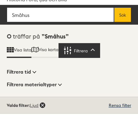
Sök
Fritextsök
Sök
Sökresultat
0
träffar på
Småhus
Visa karta
Visa lista
Filtrera
Filtrera
Filtrera tid
Filtrera materialtyper
Visningsläge
Totalt
Valda filter:
Ljud
Rensa filter
0
träffar
Lista
Karta