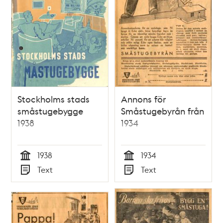
Stockholms stads
Annons för
småstugebygge
Småstugebyrån från
1938
1934
1938
1934
Tid
Tid
Text
Text
Typ
Typ