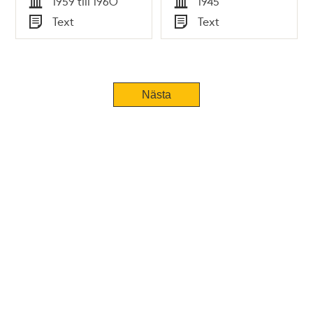
1959 till 1960
1945
Tid
Tid
Text
Text
Typ
Typ
Nästa