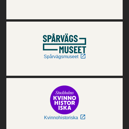
Spårvägsmuseet
Kvinnohistoriska