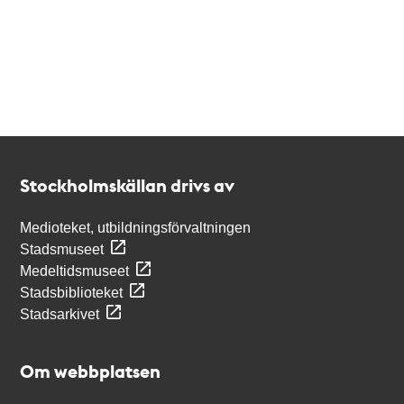
Kontakt
Stockholmskällan
Stockholmskällan drivs av
Medioteket, utbildningsförvaltningen
Stadsmuseet
Medeltidsmuseet
Stadsbiblioteket
Stadsarkivet
Om webbplatsen