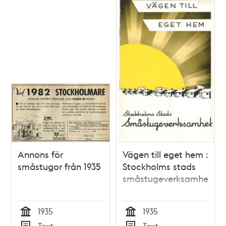
Annons för
Vägen till eget hem :
småstugor från 1935
Stockholms stads
småstugeverksamhet
1935
1935
Tid
Tid
Text
Text