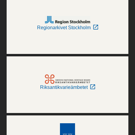
Regionarkivet Stockholm
Riksantikvarieämbetet