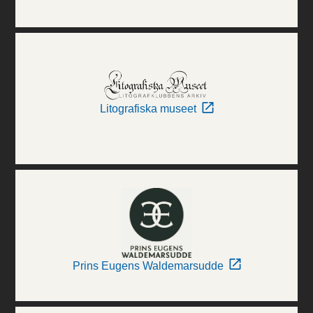
Litografiska museet
Prins Eugens Waldemarsudde