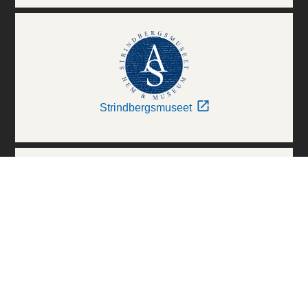
Strindbergsmuseet
Thielska Galleriet