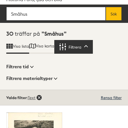
Sök
Fritextsök
Sök
Sökresultat
30
träffar på
Småhus
Visa karta
Visa lista
Filtrera
Filtrera
Filtrera tid
Filtrera materialtyper
Visningsläge
Totalt
Valda filter:
Text
Rensa filter
30
träffar
Lista
Karta