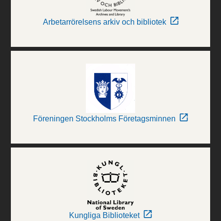
Arbetarrörelsens arkiv och bibliotek
Föreningen Stockholms Företagsminnen
Kungliga Biblioteket