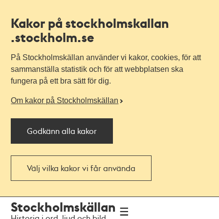
Kakor på stockholmskallan
.stockholm.se
På Stockholmskällan använder vi kakor, cookies, för att
sammanställa statistik och för att webbplatsen ska
fungera på ett bra sätt för dig.
Om kakor på Stockholmskällan
Godkänn alla kakor
Välj vilka kakor vi får använda
Till
Till
Stockholmskällan
navigationen
huvudinnehållet
Historia i ord, ljud och bild