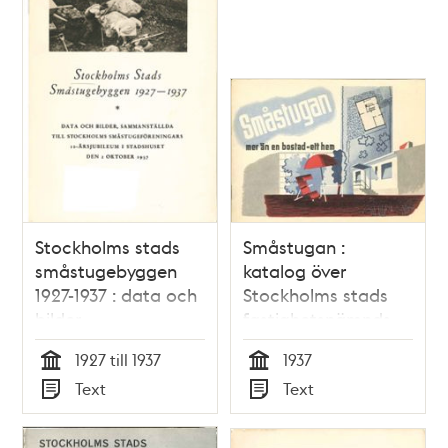
Stockholms stads
Småstugan :
småstugebyggen
katalog över
1927-1937 : data och
Stockholms stads
bilder
fastighetsnämnds
sammanställda till
utställning vid
1927 till 1937
1937
Stockholms
Rålambshov
Tid
Tid
Text
Text
småstugeföreningars
Typ
Typ
10-årsjubileum i
Stadshuset den 2