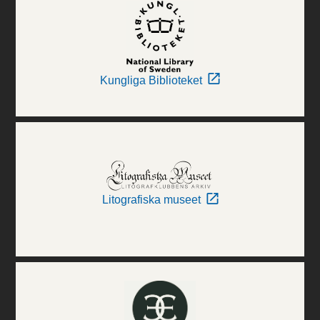
Kungliga Biblioteket
Litografiska museet