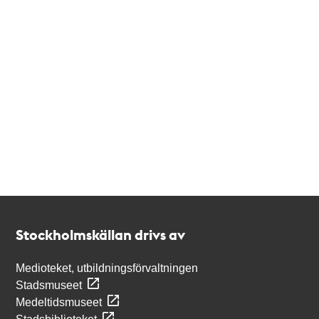
Kontakt
Stockholmskällan
Stockholmskällan drivs av
Medioteket, utbildningsförvaltningen
Stadsmuseet
Medeltidsmuseet