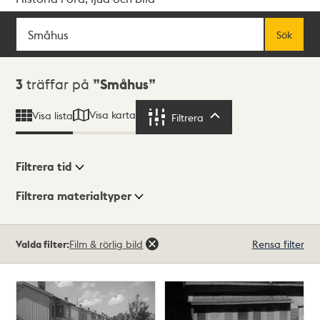
Sök
Fritextsök
Sök
Sökresultat
3
träffar på
Småhus
Visa karta
Visa lista
Filtrera
Filtrera
Filtrera tid
Filtrera materialtyper
Visningsläge
Totalt
Valda filter:
Film & rörlig bild
Rensa filter
3
träffar
Lista
Karta