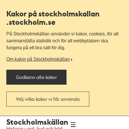
Kakor på stockholmskallan
.stockholm.se
På Stockholmskällan använder vi kakor, cookies, för att
sammanställa statistik och för att webbplatsen ska
fungera på ett bra sätt för dig.
Om kakor på Stockholmskällan
Godkänn alla kakor
Välj vilka kakor vi får använda
Till
Till
Stockholmskällan
navigationen
huvudinnehållet
Historia i ord, ljud och bild