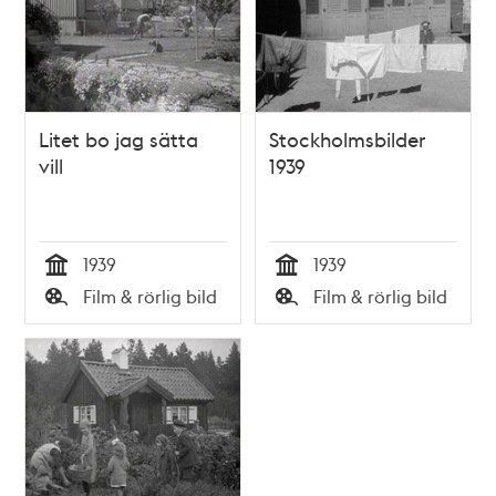
Litet bo jag sätta
Stockholmsbilder
vill
1939
1939
1939
Tid
Tid
Film & rörlig bild
Film & rörlig bild
Typ
Typ