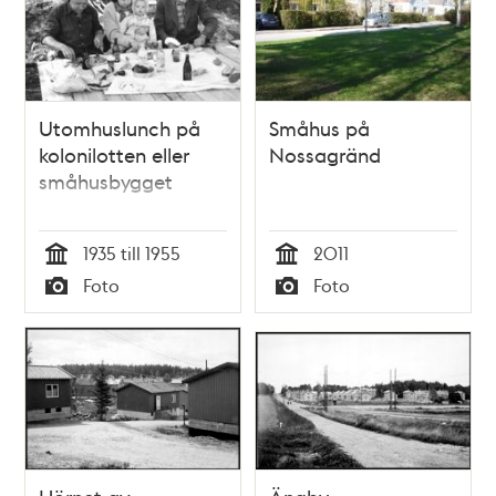
Utomhuslunch på
Småhus på
kolonilotten eller
Nossagränd
småhusbygget
1935 till 1955
2011
Tid
Tid
Foto
Foto
Typ
Typ