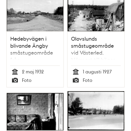
Hedebyvägen i
Olovslunds
blivande Ängby
småstugeområde
småstugeområde
vid Västerled.
från
Närmast till höger
Blackebergsvägen
Västerled 164
2 maj 1932
1 augusti 1927
(Bällstavägen)
Tid
Tid
Foto
Foto
österut mot Stora
Typ
Typ
Ängby gård