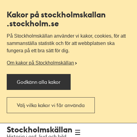
Kakor på stockholmskallan
.stockholm.se
På Stockholmskällan använder vi kakor, cookies, för att
sammanställa statistik och för att webbplatsen ska
fungera på ett bra sätt för dig.
Om kakor på Stockholmskällan
Godkänn alla kakor
Välj vilka kakor vi får använda
Till
Till
Stockholmskällan
navigationen
huvudinnehållet
Historia i ord, ljud och bild