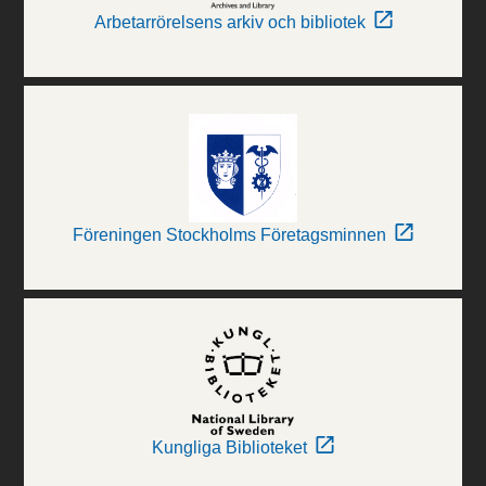
Arbetarrörelsens arkiv och bibliotek
Föreningen Stockholms Företagsminnen
Kungliga Biblioteket