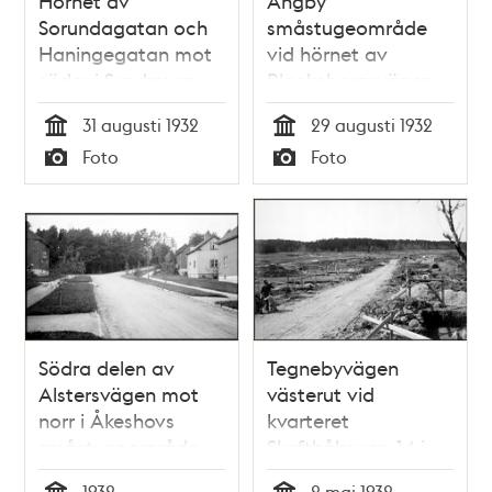
Hörnet av
Ängby
Sorundagatan och
småstugeområde
Haningegatan mot
vid hörnet av
söder i Svedmyra
Blackebergsvägen
småstugeområde
och Ängbyvägen
31 augusti 1932
29 augusti 1932
mot norr
Tid
Tid
Foto
Foto
Typ
Typ
Södra delen av
Tegnebyvägen
Alstersvägen mot
västerut vid
norr i Åkeshovs
kvarteret
småstugeområde
Skafthålsyxan 14 i
Ängby
1932
2 maj 1932