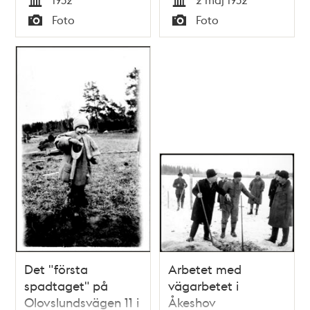
småstugeområde
Tid
Tid
Foto
Foto
Typ
Typ
Det "första
Arbetet med
spadtaget" på
vägarbetet i
Olovslundsvägen 11 i
Åkeshov