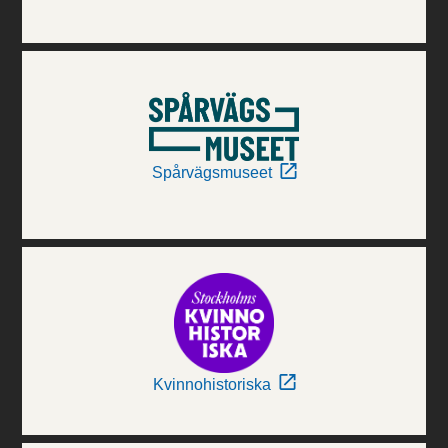
Spårvägsmuseet
Kvinnohistoriska