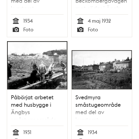
med del av
Beckombergavägen
kvarteret
mot söder i Ängby
Dombrevet
småstugeområde
1934
4 maj 1932
som är under
Tid
Tid
Foto
Foto
byggnad
Typ
Typ
Påbörjat arbetet
Svedmyra
med husbygge i
småstugeområde
Ängbys
med del av
småstugeområde
kvarteret
Dombrevet
1931
1934