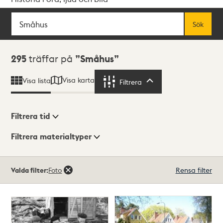
Sök
Fritextsök
Sök
Sökresultat
295
träffar på
Småhus
Visa karta
Visa lista
Filtrera
Filtrera
Filtrera tid
Filtrera materialtyper
Visningsläge
Totalt
Valda filter:
Foto
Rensa filter
295
träffar
Lista
Karta