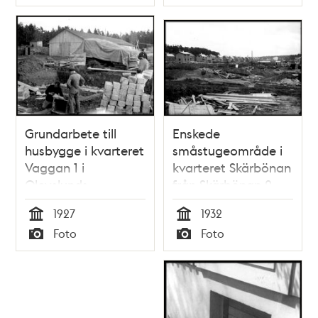
Typ
Typ
Grundarbete till
Enskede
husbygge i kvarteret
småstugeområde i
Vaggan 1 i
kvarteret Skärbönan
Olovslunds
från Skärbönan 2
småstugeområde
under byggnad
1927
1932
Tid
Tid
Foto
Foto
Typ
Typ