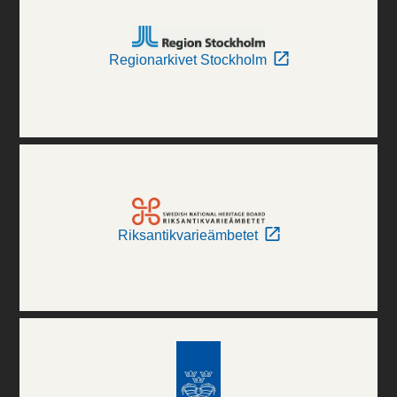
Regionarkivet Stockholm
Riksantikvarieämbetet