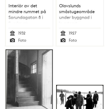
Interiör av det
Olovslunds
mindre rummet på
småstugeområde
Sorundagatan 8 i
under byggnad i
Svedmyra
kvarteret
småstugeområde
Fållbänken. Vintertid
1932
1927
Tid
Tid
Foto
Foto
Typ
Typ