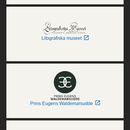
Litografiska museet
Prins Eugens Waldemarsudde