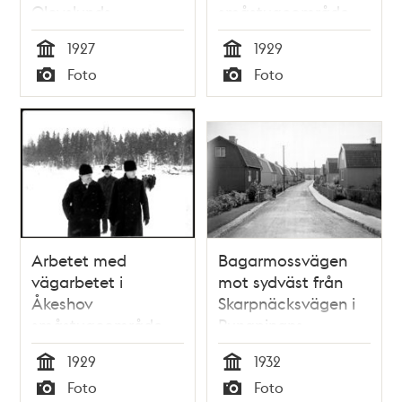
Olovslunds
småstugeområde
småstugeområde
inleds
1927
1929
Tid
Tid
Foto
Foto
Typ
Typ
Arbetet med
Bagarmossvägen
vägarbetet i
mot sydväst från
Åkeshov
Skarpnäcksvägen i
småstugeområde
Pungpinans
inleds
småtugeområde
1929
1932
Tid
Tid
Foto
Foto