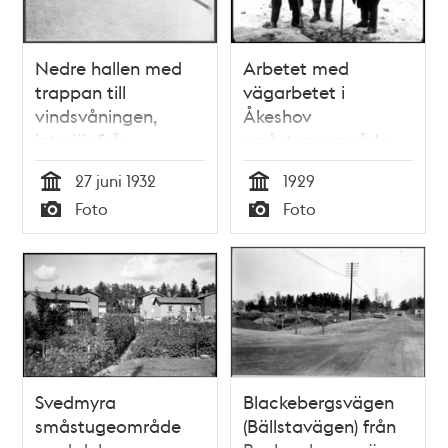
Nedre hallen med
Arbetet med
trappan till
vägarbetet i
vindsvåningen,
Åkeshov
interiör från
småstugeområde
Beckombergavägen
inleds
27 juni 1932
1929
128 i Ängby
Tid
Tid
Foto
Foto
småstugeområde
Typ
Typ
Svedmyra
Blackebergsvägen
småstugeområde
(Bällstavägen) från