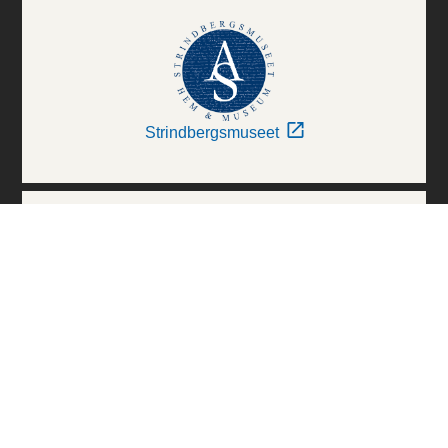
Strindbergsmuseet
Thielska Galleriet