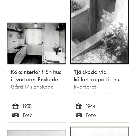
Köksinteriör från hus
Tjälskada vid
i kvarteret Enskede
källartrappa till hus i
Gård 17 i Enskede
kvarteret
småstugeområde
Mjölskivlingen 3,
Sockenvägen 448 i
1935
1944
Enskedes
Tid
Tid
Foto
Foto
småstugeområde
Typ
Typ