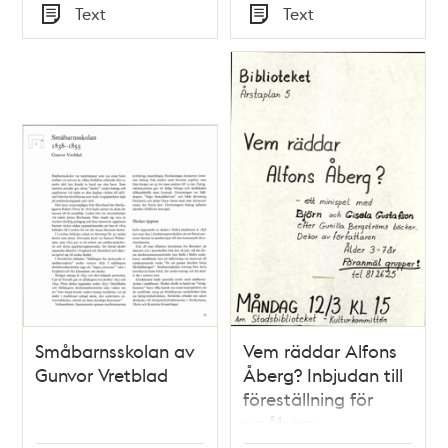
Tid
Tid
Text
Text
Typ
Typ
Småbarnsskolan av
Vem räddar Alfons
Gunvor Vretblad
Åberg? Inbjudan till
föreställning för
småbarn