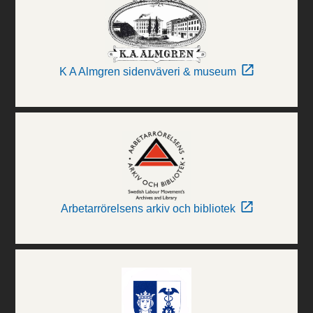
K A Almgren sidenväveri & museum
Arbetarrörelsens arkiv och bibliotek