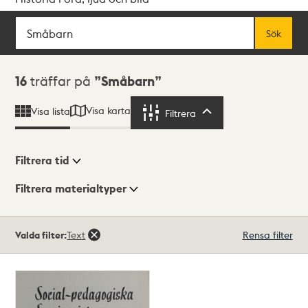
Sök
Fritextsök
Sök
Sökresultat
16
träffar på
Småbarn
Visa karta
Visa lista
Filtrera
Filtrera
Filtrera tid
Filtrera materialtyper
Visningsläge
Totalt
Valda filter:
Text
Rensa filter
16
träffar
Lista
Karta