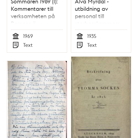
Sommaren 1969 (1):
Alva Myrdal -
Kommentarer till
utbildning av
verksamheten på
personal till
Barnens ö
storbarnkammare
1935
1969
1935
Tid
Tid
Text
Text
Typ
Typ