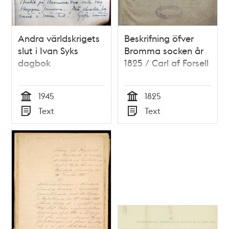
Andra världskrigets
Beskrifning öfver
slut i Ivan Syks
Bromma socken år
dagbok
1825 / Carl af Forsell
1945
1825
Tid
Tid
Text
Text
Typ
Typ