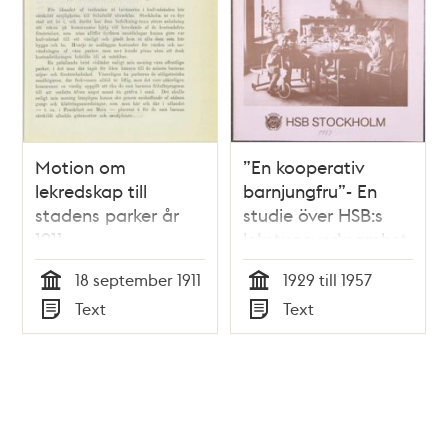
Motion om
”En kooperativ
lekredskap till
barnjungfru”- En
stadens parker år
studie över HSB:s
1911
lekstugeverksamhet
18 september 1911
1929 till 1957
Tid
Tid
Text
Text
Typ
Typ