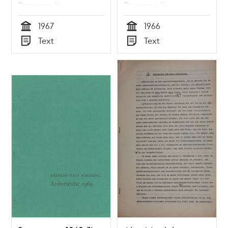
Barnens ö
Barnens ö
1967
1966
Tid
Tid
Text
Text
Typ
Typ