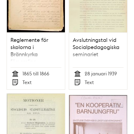
Reglemente för
Avslutningstal vid
skolorna i
Socialpedagogiska
Brännkyrka
seminariet
församling
(nuvarande
1865 till 1866
28 januari 1939
söderförort),
Tid
Tid
Text
Text
fastställda 1866
Typ
Typ