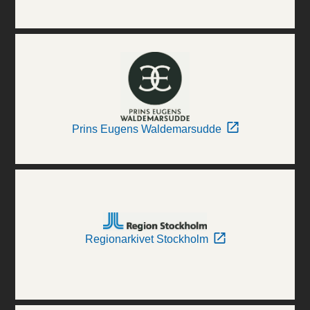
Prins Eugens Waldemarsudde
Regionarkivet Stockholm