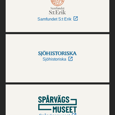
Samfundet S:t Erik
Sjöhistoriska