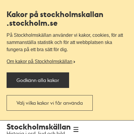
Kakor på stockholmskallan
.stockholm.se
På Stockholmskällan använder vi kakor, cookies, för att
sammanställa statistik och för att webbplatsen ska
fungera på ett bra sätt för dig.
Om kakor på Stockholmskällan
Godkänn alla kakor
Välj vilka kakor vi får använda
Till
Till
Stockholmskällan
navigationen
huvudinnehållet
Historia i ord, ljud och bild