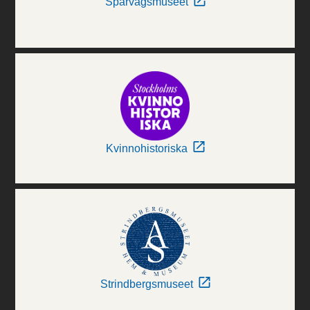
Spårvägsmuseet
Kvinnohistoriska
Strindbergsmuseet