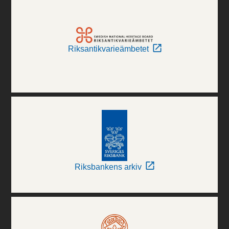
Riksantikvarieämbetet
Riksbankens arkiv