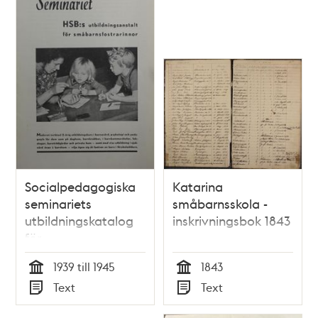
Socialpedagogiska
Katarina
seminariets
småbarnsskola -
utbildningskatalog
inskrivningsbok 1843
för
”småbarnsfostrarinnor”
1939 till 1945
1843
- 1939
Tid
Tid
Text
Text
Typ
Typ