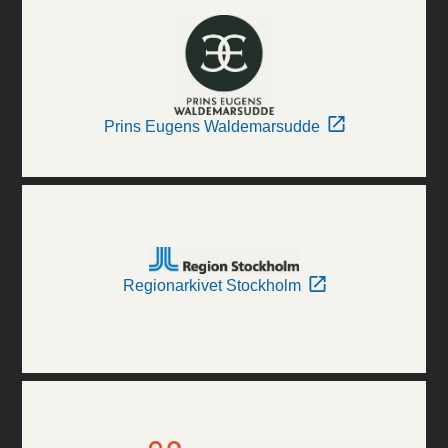
Prins Eugens Waldemarsudde
Regionarkivet Stockholm