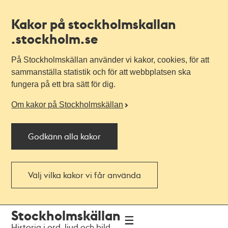
Kakor på stockholmskallan
.stockholm.se
På Stockholmskällan använder vi kakor, cookies, för att
sammanställa statistik och för att webbplatsen ska
fungera på ett bra sätt för dig.
Om kakor på Stockholmskällan
Godkänn alla kakor
Välj vilka kakor vi får använda
Till
Till
Stockholmskällan
navigationen
huvudinnehållet
Historia i ord, ljud och bild