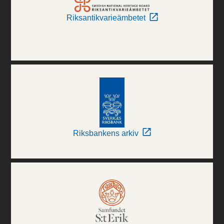
Riksantikvarieämbetet
Riksbankens arkiv