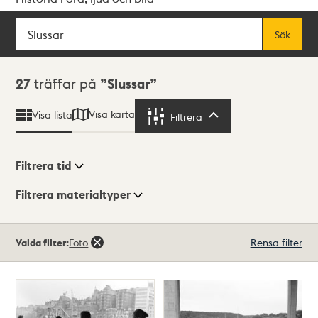
Sök
Fritextsök
Sök
Sökresultat
27
träffar på
Slussar
Visa karta
Visa lista
Filtrera
Filtrera
Filtrera tid
Filtrera materialtyper
Visningsläge
Totalt
Valda filter:
Foto
Rensa filter
27
träffar
Lista
Karta