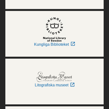
Kungliga Biblioteket
Litografiska museet