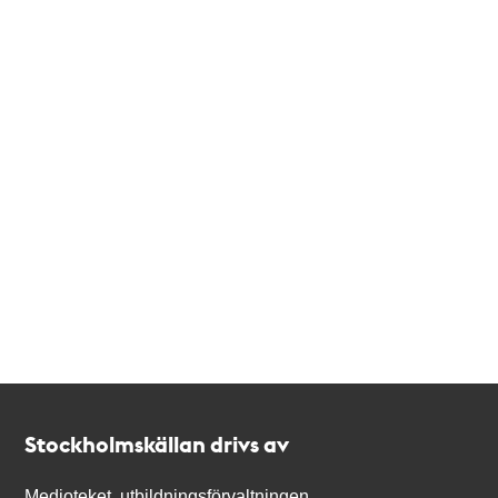
Kontakt
Stockholmskällan
Stockholmskällan drivs av
Medioteket, utbildningsförvaltningen