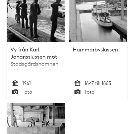
Vy från Karl
Hammarbyslussen
Johansslussen mot
Stadsgårdshamnen.
I förgrunden pojkar
som metar med rev
1961
1647 till 1865
från kajkanten
Tid
Tid
Foto
Foto
Typ
Typ