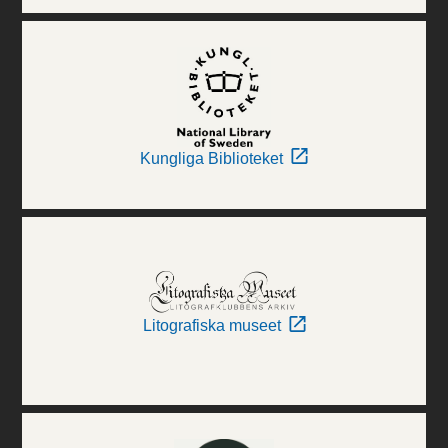
Kungliga Biblioteket
Litografiska museet