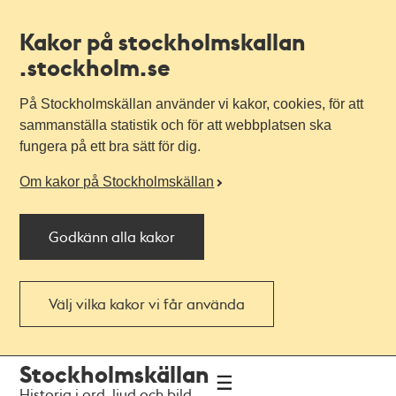
Kakor på stockholmskallan
.stockholm.se
På Stockholmskällan använder vi kakor, cookies, för att
sammanställa statistik och för att webbplatsen ska
fungera på ett bra sätt för dig.
Om kakor på Stockholmskällan
Godkänn alla kakor
Välj vilka kakor vi får använda
Till
Till
Stockholmskällan
navigationen
huvudinnehållet
Historia i ord, ljud och bild