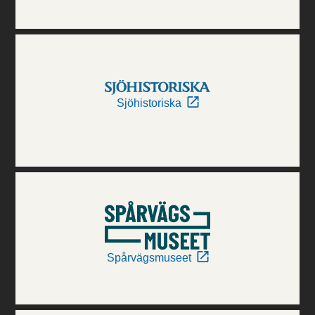
Sjöhistoriska
Spårvägsmuseet