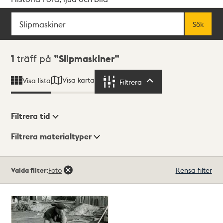
Sök
Fritextsök
Sök
Sökresultat
1
träff på
Slipmaskiner
Visa karta
Visa lista
Filtrera
Filtrera
Filtrera tid
Filtrera materialtyper
Visningsläge
Totalt
Valda filter:
Foto
Rensa filter
1
träffar
Lista
Karta