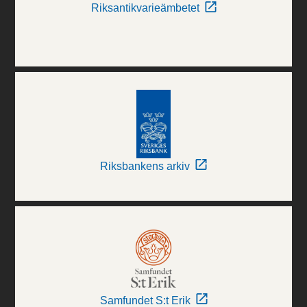
Riksantikvarieämbetet
Riksbankens arkiv
Samfundet S:t Erik