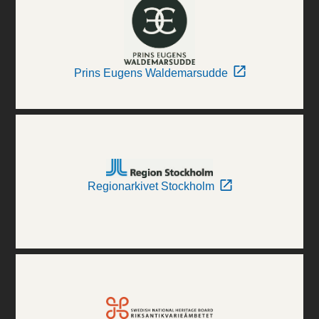
Prins Eugens Waldemarsudde
Regionarkivet Stockholm