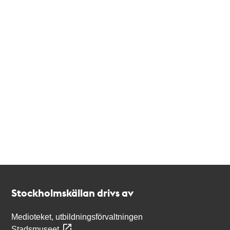
Kontakt
Stockholmskällan
Stockholmskällan drivs av
Medioteket, utbildningsförvaltningen
Stadsmuseet