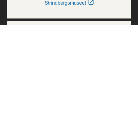
Strindbergsmuseet
Thielska Galleriet
Världskulturmuseerna