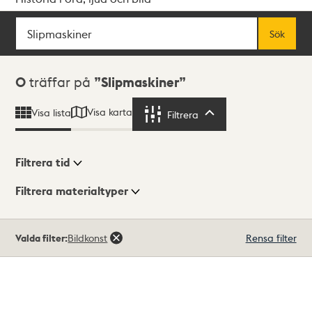
Sök
Fritextsök
Sök
Sökresultat
0
träffar på
Slipmaskiner
Visa karta
Visa lista
Filtrera
Filtrera
Filtrera tid
Filtrera materialtyper
Visningsläge
Totalt
Valda filter:
Bildkonst
Rensa filter
0
träffar
Lista
Karta