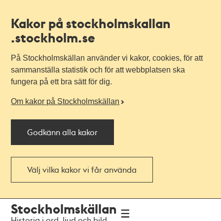
Kakor på stockholmskallan
.stockholm.se
På Stockholmskällan använder vi kakor, cookies, för att
sammanställa statistik och för att webbplatsen ska
fungera på ett bra sätt för dig.
Om kakor på Stockholmskällan
Godkänn alla kakor
Välj vilka kakor vi får använda
Till
Till
Stockholmskällan
navigationen
huvudinnehållet
Historia i ord, ljud och bild