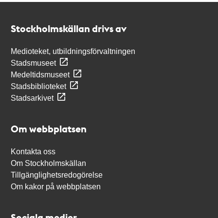
Kontakt
Stockholmskällan
Stockholmskällan drivs av
Medioteket, utbildningsförvaltningen
Stadsmuseet
Medeltidsmuseet
Stadsbiblioteket
Stadsarkivet
Om webbplatsen
Kontakta oss
Om Stockholmskällan
Tillgänglighetsredogörelse
Om kakor på webbplatsen
Sociala medier