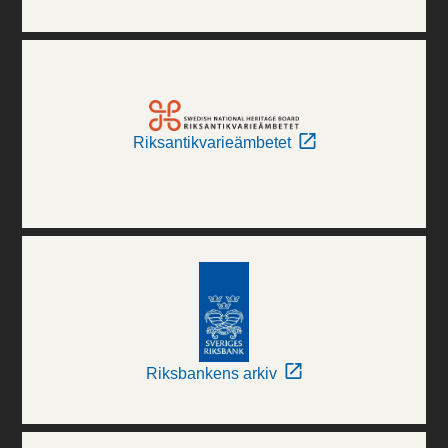
Riksantikvarieämbetet
Riksbankens arkiv