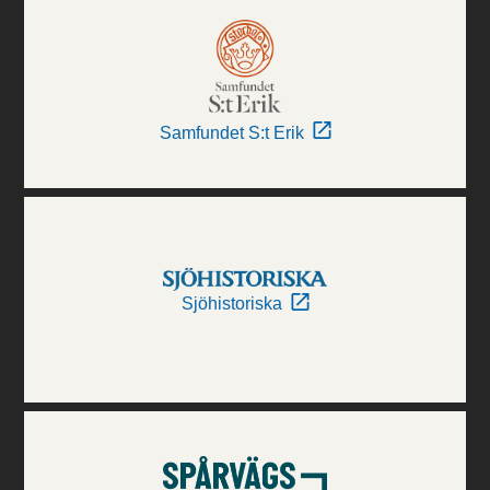
Samfundet S:t Erik
Sjöhistoriska