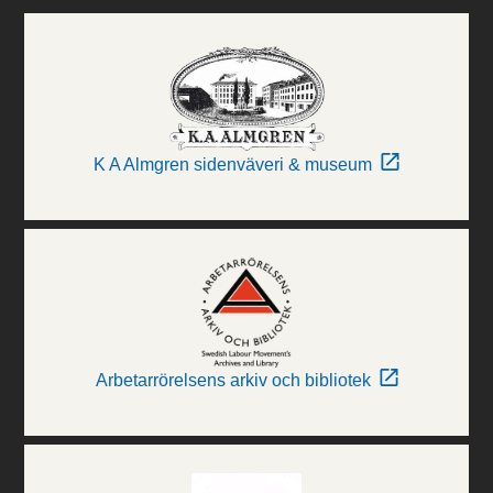
K A Almgren sidenväveri & museum
Arbetarrörelsens arkiv och bibliotek