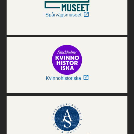
Spårvägsmuseet
Kvinnohistoriska