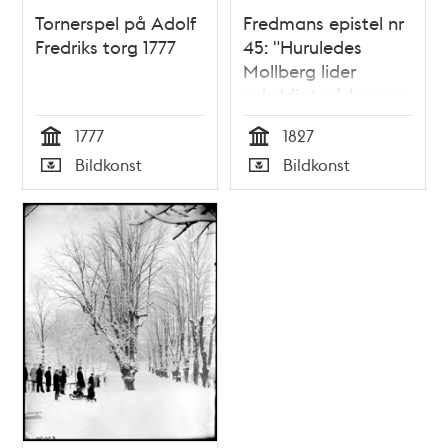
Tornerspel på Adolf
Fredmans epistel nr
Fredriks torg 1777
45: "Huruledes
Mollberg lider
oskyldigt på krogen
Rostock"
1777
1827
Tid
Tid
Bildkonst
Bildkonst
Typ
Typ