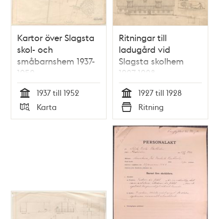
Kartor över Slagsta
Ritningar till
skol- och
ladugård vid
småbarnshem 1937-
Slagsta skolhem
1952
1927-1928
(situationsplaner)
1937 till 1952
1927 till 1928
Tid
Tid
Karta
Ritning
Typ
Typ