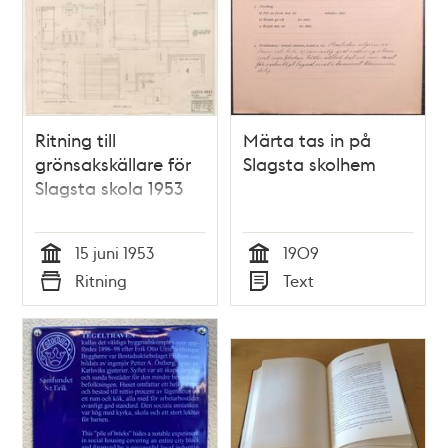
Ritning till
Märta tas in på
grönsakskällare för
Slagsta skolhem
Slagsta skola 1953
15 juni 1953
1909
Tid
Tid
Ritning
Text
Typ
Typ