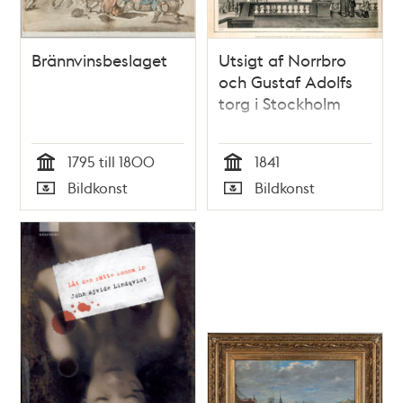
Brännvinsbeslaget
Utsigt af Norrbro
och Gustaf Adolfs
torg i Stockholm
1795 till 1800
1841
Tid
Tid
Bildkonst
Bildkonst
Typ
Typ