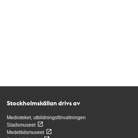
Kontakt
Stockholmskällan
Stockholmskällan drivs av
Medioteket, utbildningsförvaltningen
Stadsmuseet
Medeltidsmuseet