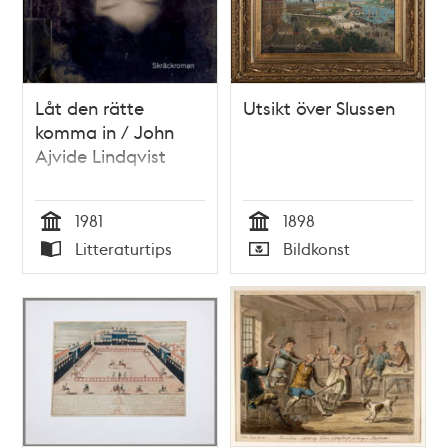
Låt den rätte
Utsikt över Slussen
komma in / John
Ajvide Lindqvist
1981
1898
Tid
Tid
Litteraturtips
Bildkonst
Typ
Typ