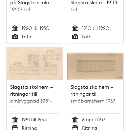
på Slagsta skola -
Slagsta skola - 1910-
1920-tal
tal
1920 till 1930
1910 till 1920
Tid
Tid
Foto
Foto
Typ
Typ
Slagsta skolhem –
Slagsta skolhem –
ritningar till
ritningar till
ombyggnad 1951-
småbarnshem 1937
1954
1951 till 1954
6 april 1937
Tid
Tid
Ritning
Ritning