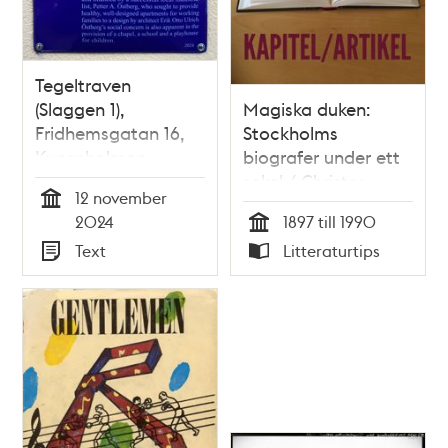
Tegeltraven
(Slaggen 1),
Magiska duken:
Fridhemsgatan 16,
Stockholms
Kungsholmen
biografer under ett
sekel / Christer
12 november
Jörgensen
Tid
2024
1897 till 1990
Tid
Text
Litteraturtips
Typ
Typ