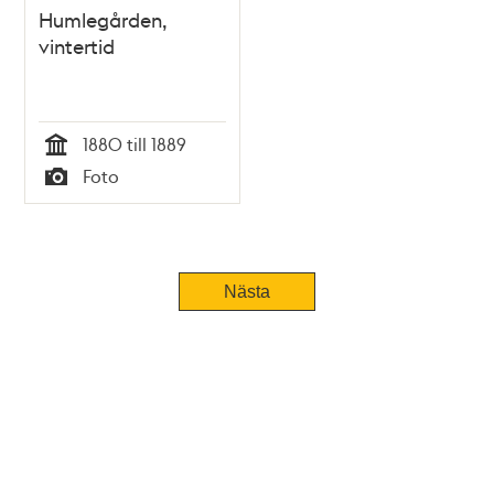
Humlegården,
vintertid
1880 till 1889
Tid
Foto
Typ
Tidigare
Nästa