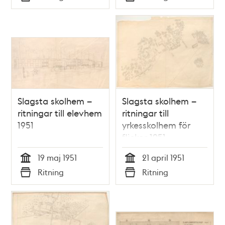
Typ
Typ
Slagsta skolhem –
Slagsta skolhem –
ritningar till elevhem
ritningar till
1951
yrkesskolhem för
flickor 1951
19 maj 1951
21 april 1951
Tid
Tid
Ritning
Ritning
Typ
Typ