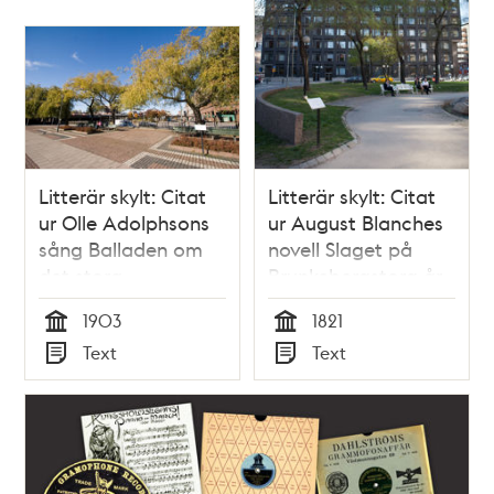
Litterär skylt: Citat
Litterär skylt: Citat
ur Olle Adolphsons
ur August Blanches
sång Balladen om
novell Slaget på
det stora
Brunkebergstorg år
slagsmålet på
1821
1903
1821
Tegelbacken
Tid
Tid
Text
Text
Typ
Typ