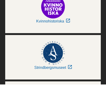
Kvinnohistoriska
Strindbergsmuseet