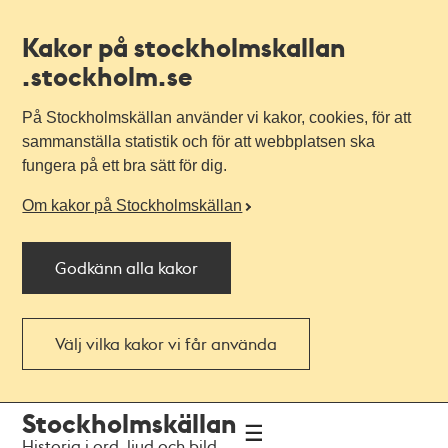
Kakor på stockholmskallan
.stockholm.se
På Stockholmskällan använder vi kakor, cookies, för att
sammanställa statistik och för att webbplatsen ska
fungera på ett bra sätt för dig.
Om kakor på Stockholmskällan
Godkänn alla kakor
Välj vilka kakor vi får använda
Till
Till
Stockholmskällan
navigationen
huvudinnehållet
Historia i ord, ljud och bild