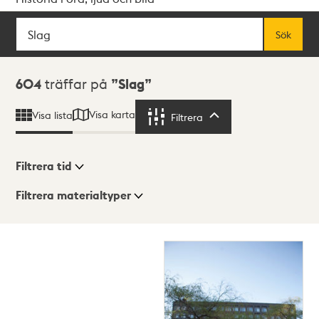
Sök
Fritextsök
Sök
Sökresultat
604
träffar på
Slag
Visa karta
Visa lista
Filtrera
Filtrera
Filtrera tid
Filtrera materialtyper
Visningsläge
Totalt
604
träffar
Lista
Karta