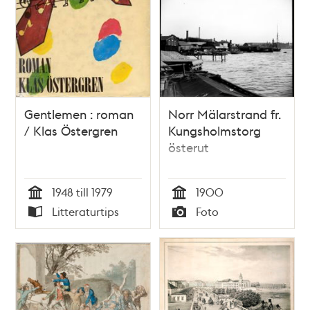
Gentlemen : roman
Norr Mälarstrand fr.
/ Klas Östergren
Kungsholmstorg
österut
1948 till 1979
1900
Tid
Tid
Litteraturtips
Foto
Typ
Typ