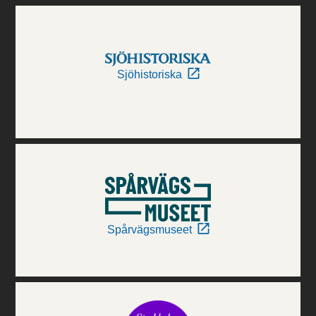
Sjöhistoriska
Spårvägsmuseet