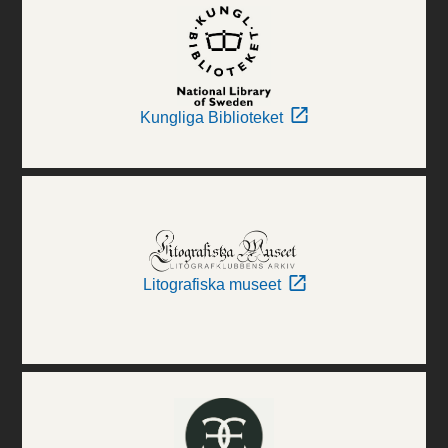
Kungliga Biblioteket
Litografiska museet