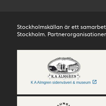
Stockholmskällan är ett samarbete
Stockholm. Partnerorganisationer 
K A Almgren sidenväveri & museum