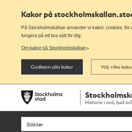
Kakor på stockholmskallan
.st
På Stockholmskällan använder vi kakor, cookies, för a
fungera på ett bra sätt för dig.
Om kakor på Stockholmskällan
Godkänn alla kakor
Välj vilka kak
Till
Till
Stockholmsk
navigationen
huvudinnehållet
Historia i ord, ljud oc
Sök
Fritextsök