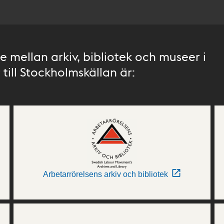
 mellan arkiv, bibliotek och museer i
till Stockholmskällan är:
Arbetarrörelsens arkiv och bibliotek