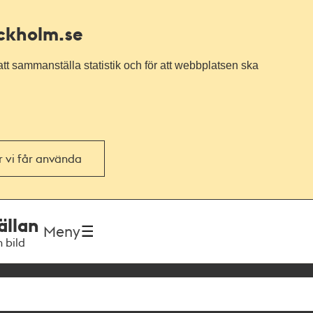
ockholm.se
tt sammanställa statistik och för att webbplatsen ska
or vi får använda
ällan
Meny
h bild