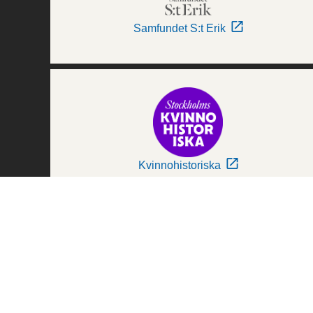
Samfundet S:t Erik
Kvinnohistoriska
Världskulturmuseerna