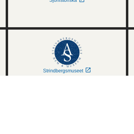
Sjöhistoriska
Strindbergsmuseet