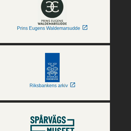
Prins Eugens Waldemarsudde
Riksbankens arkiv