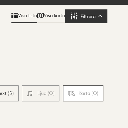
Visa karta
Visa lista
Filtrera
Filtrera
Text
(
5
)
Ljud
(
0
)
Karta
(
0
)