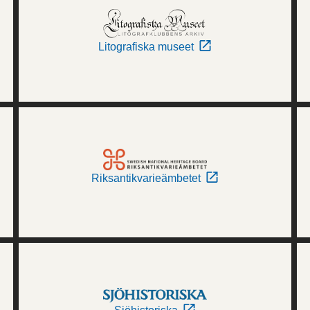
Litografiska museet
Riksantikvarieämbetet