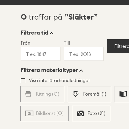
0
Släkter
träffar på
Sökresultat
Filtrera tid
Från
Till
Visningsläge
Filtrer
Filtrera materialtyper
Lista
Karta
Visa inte lärarhandledningar
Ritning
(
0
)
Föremål
(
1
)
Bildkonst
(
0
)
Foto
(
21
)