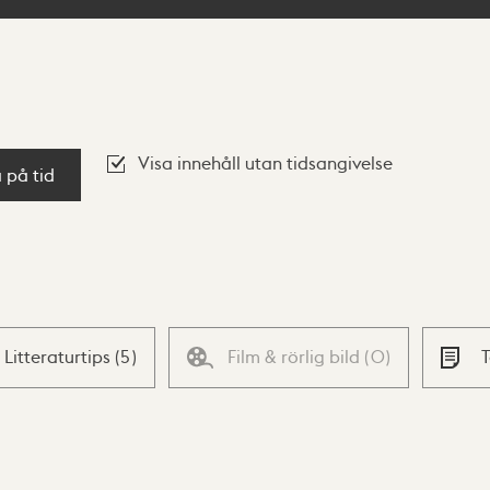
Visa innehåll utan tidsangivelse
a på tid
Litteraturtips
(
5
)
Film & rörlig bild
(
0
)