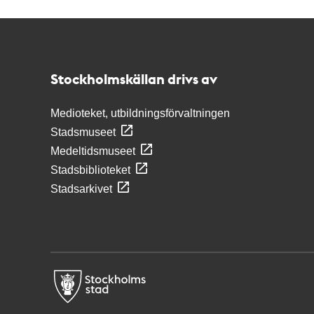
Kontakt
Stockholmskällan
Stockholmskällan drivs av
Medioteket, utbildningsförvaltningen
Stadsmuseet
Medeltidsmuseet
Stadsbiblioteket
Stadsarkivet