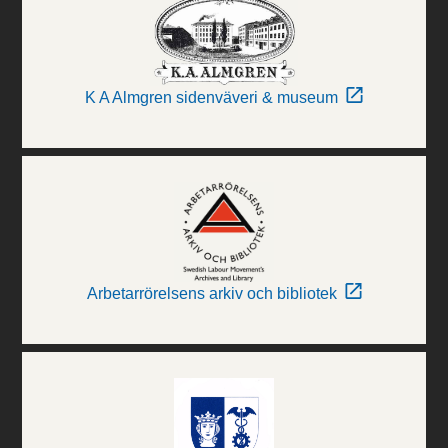
K A Almgren sidenväveri & museum
Arbetarrörelsens arkiv och bibliotek