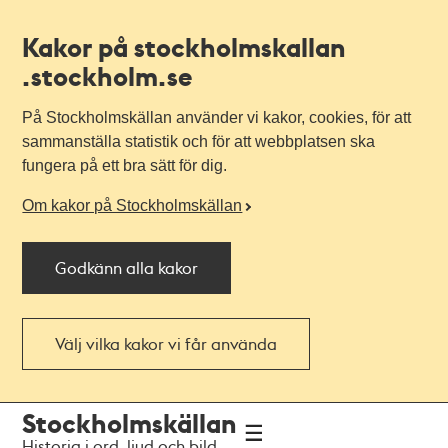
Kakor på stockholmskallan
.stockholm.se
På Stockholmskällan använder vi kakor, cookies, för att
sammanställa statistik och för att webbplatsen ska
fungera på ett bra sätt för dig.
Om kakor på Stockholmskällan
Godkänn alla kakor
Välj vilka kakor vi får använda
Till
Till
Stockholmskällan
navigationen
huvudinnehållet
Historia i ord, ljud och bild