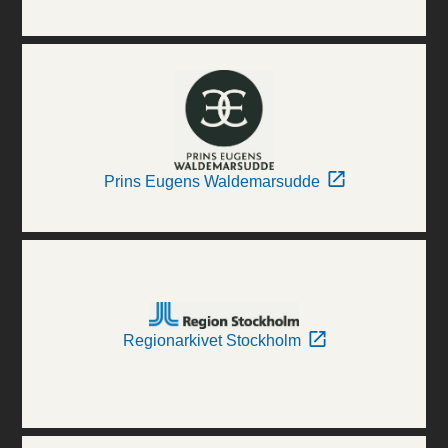
Prins Eugens Waldemarsudde
Regionarkivet Stockholm