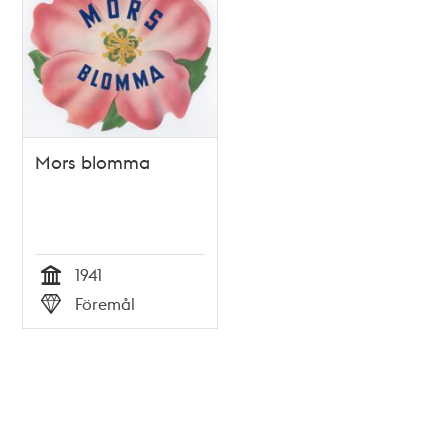
Mors blomma
1941
Tid
Föremål
Typ