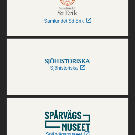
Samfundet S:t Erik
Sjöhistoriska
Spårvägsmuseet