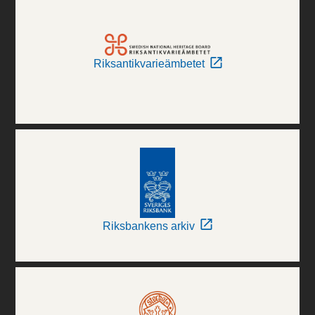
Riksantikvarieämbetet
Riksbankens arkiv