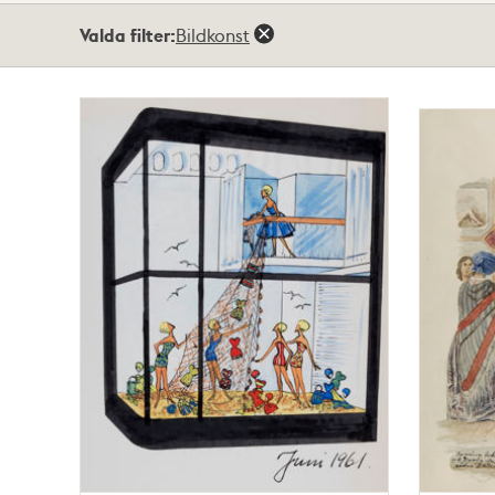
Totalt
Valda filter:
Bildkonst
2
träffar