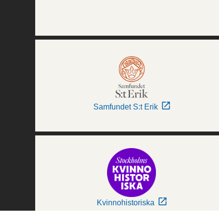
Samfundet S:t Erik
Kvinnohistoriska