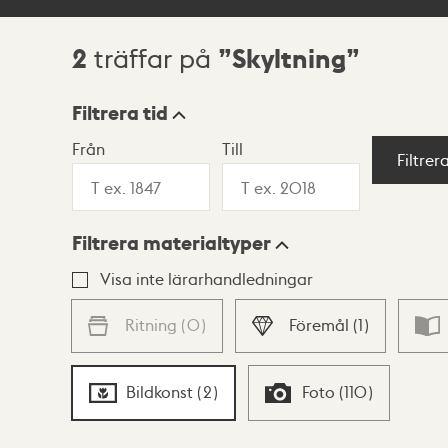
2
Skyltning
träffar på
Sökresultat
Filtrera tid
Från
Till
Visningsläge
Filtrer
Filtrera materialtyper
Lista
Karta
Visa inte lärarhandledningar
Ritning
(
0
)
Föremål
(
1
)
Bildkonst
(
2
)
Foto
(
110
)