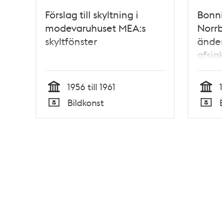
Förslag till skyltning i
Bonni
modevaruhuset MEA:s
Norrb
skyltfönster
ände
afsi
vid 
1956 till 1961
Tid
Tid
Bildkonst
Typ
Typ