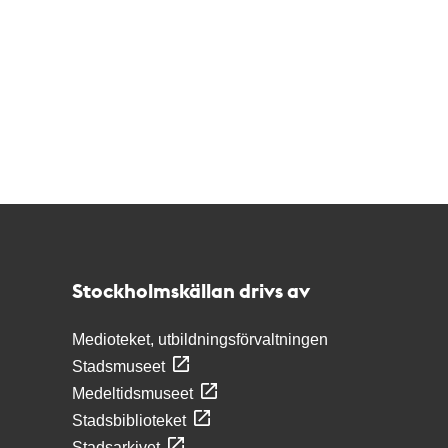
Kontakt
Stockholmskällan
Stockholmskällan drivs av
Medioteket, utbildningsförvaltningen
Stadsmuseet
Medeltidsmuseet
Stadsbiblioteket
Stadsarkivet