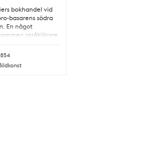
ers bokhandel vid
ro-basarens södra
n. En något
gkommen språklärare
namn Wanke 1846.
1854
Bildkonst