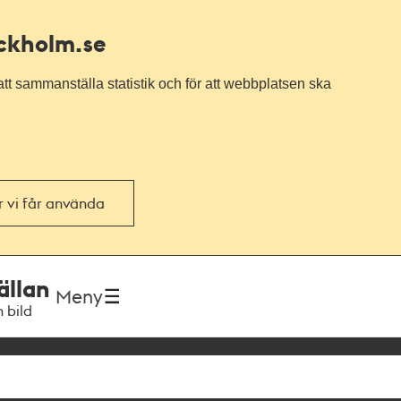
ockholm.se
tt sammanställa statistik och för att webbplatsen ska
or vi får använda
ällan
Meny
h bild