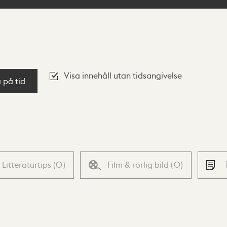
Visa innehåll utan tidsangivelse
a på tid
Litteraturtips
(
0
)
Film & rörlig bild
(
0
)