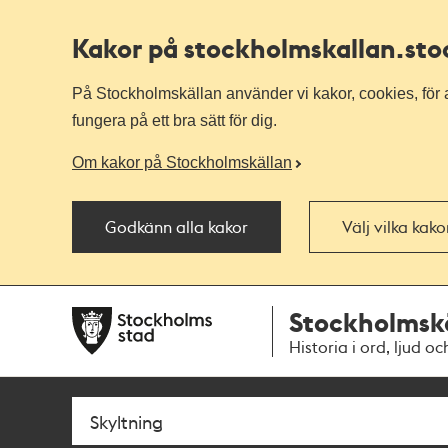
Kakor på stockholmskallan
.st
På Stockholmskällan använder vi kakor, cookies, för a
fungera på ett bra sätt för dig.
Om kakor på Stockholmskällan
Godkänn alla kakor
Välj vilka kak
Till
Till
Stockholmsk
navigationen
huvudinnehållet
Historia i ord, ljud oc
Sök
Fritextsök