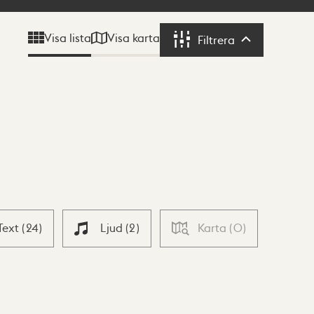
Visa karta
Visa lista
Filtrera
Filtrera
Text
(
24
)
Ljud
(
2
)
Karta
(
0
)