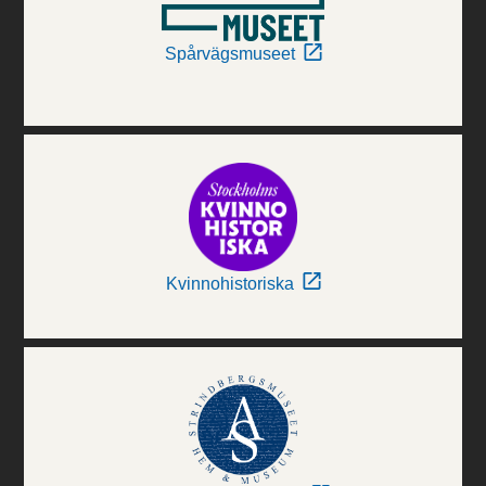
Spårvägsmuseet
Kvinnohistoriska