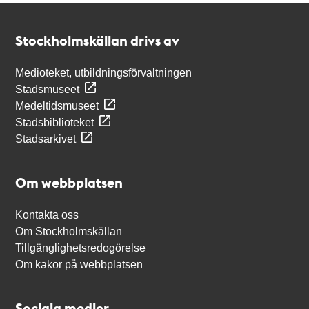
Kontakt
Stockholmskällan
Stockholmskällan drivs av
Medioteket, utbildningsförvaltningen
Stadsmuseet
Medeltidsmuseet
Stadsbiblioteket
Stadsarkivet
Om webbplatsen
Kontakta oss
Om Stockholmskällan
Tillgänglighetsredogörelse
Om kakor på webbplatsen
Sociala medier