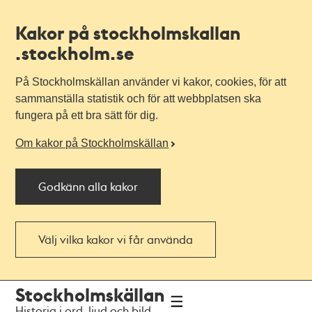
Kakor på stockholmskallan
.stockholm.se
På Stockholmskällan använder vi kakor, cookies, för att
sammanställa statistik och för att webbplatsen ska
fungera på ett bra sätt för dig.
Om kakor på Stockholmskällan
Godkänn alla kakor
Välj vilka kakor vi får använda
Till
Till
Stockholmskällan
navigationen
huvudinnehållet
Historia i ord, ljud och bild