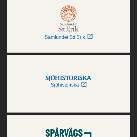
Samfundet S:t Erik
Sjöhistoriska