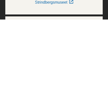
Strindbergsmuseet
Thielska Galleriet
Världskulturmuseerna