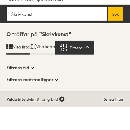
Sök
Fritextsök
Sök
Sökresultat
0
träffar på
Skrivkonst
Visa karta
Visa lista
Filtrera
Filtrera
Filtrera tid
Filtrera materialtyper
Visningsläge
Totalt
Valda filter:
Film & rörlig bild
Rensa filter
0
träffar
Lista
Karta