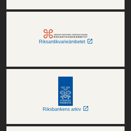
Riksantikvarieämbetet
Riksbankens arkiv