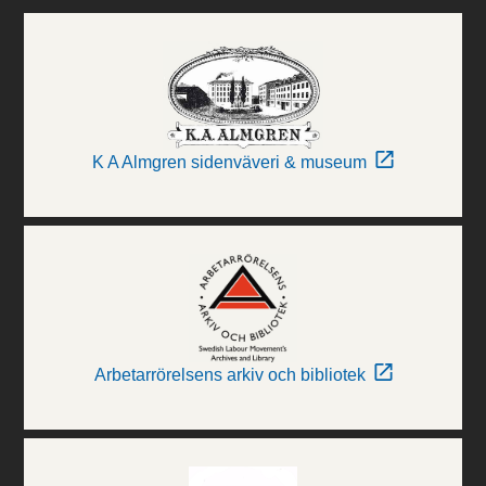
K A Almgren sidenväveri & museum
Arbetarrörelsens arkiv och bibliotek