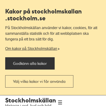
Kakor på stockholmskallan
.stockholm.se
På Stockholmskällan använder vi kakor, cookies, för att
sammanställa statistik och för att webbplatsen ska
fungera på ett bra sätt för dig.
Om kakor på Stockholmskällan
Godkänn alla kakor
Välj vilka kakor vi får använda
Till
Till
Stockholmskällan
navigationen
huvudinnehållet
Historia i ord, ljud och bild