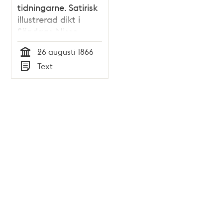
tidningarne. Satirisk
illustrerad dikt i
Söndags-Nisse –
Illustreradt
26 augusti 1866
Veckoblad för
Tid
Text
Skämt, Humor och
Typ
Satir, nr 35, den 26
augusti 1866