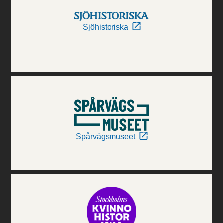
Sjöhistoriska
Spårvägsmuseet