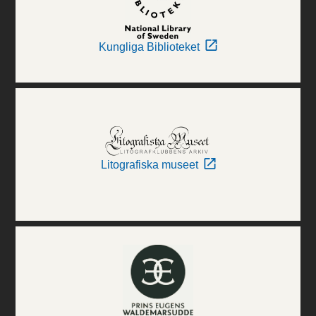
Kungliga Biblioteket
Litografiska museet