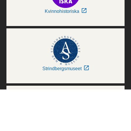
Kvinnohistoriska
Strindbergsmuseet
Thielska Galleriet