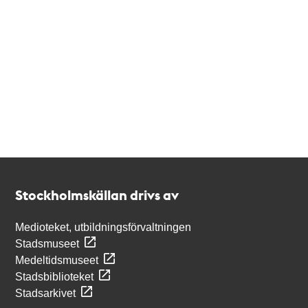
Kontakt
Stockholmskällan
Stockholmskällan drivs av
Medioteket, utbildningsförvaltningen
Stadsmuseet
Medeltidsmuseet
Stadsbiblioteket
Stadsarkivet