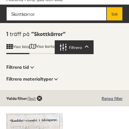
Sök
Fritextsök
Sök
Sökresultat
1
träff på
Skottkärror
Visa karta
Visa lista
Filtrera
Filtrera
Filtrera tid
Filtrera materialtyper
Visningsläge
Totalt
Valda filter:
Text
Rensa filter
1
träffar
Lista
Karta