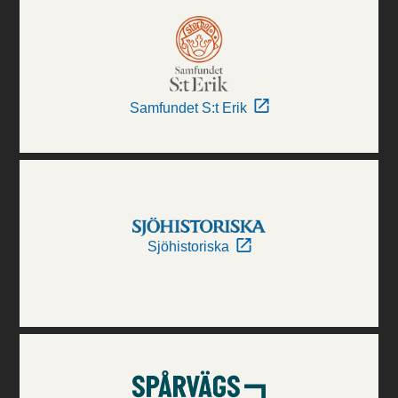
Samfundet S:t Erik
Sjöhistoriska