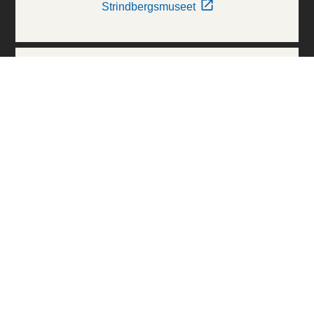
Strindbergsmuseet
Thielska Galleriet
Världskulturmuseerna