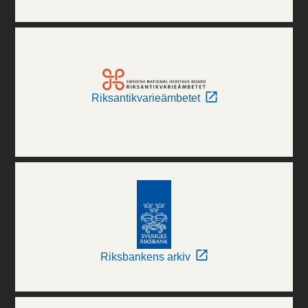
Riksantikvarieämbetet
Riksbankens arkiv