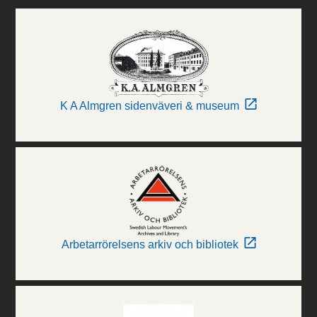
K A Almgren sidenväveri & museum
Arbetarrörelsens arkiv och bibliotek