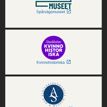
Spårvägsmuseet
Kvinnohistoriska