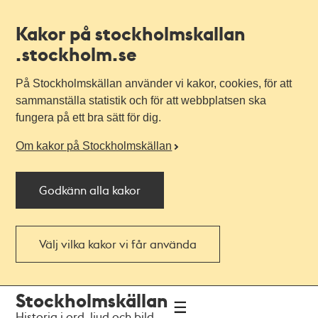
Kakor på stockholmskallan
.stockholm.se
På Stockholmskällan använder vi kakor, cookies, för att
sammanställa statistik och för att webbplatsen ska
fungera på ett bra sätt för dig.
Om kakor på Stockholmskällan
Godkänn alla kakor
Välj vilka kakor vi får använda
Till
Till
Stockholmskällan
navigationen
huvudinnehållet
Historia i ord, ljud och bild