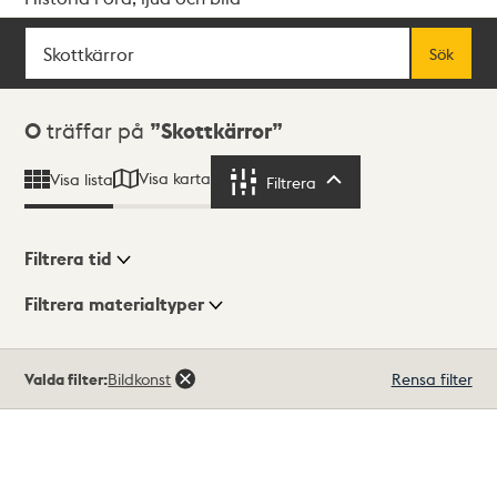
Sök
Fritextsök
Sök
Sökresultat
0
träffar på
Skottkärror
Visa karta
Visa lista
Filtrera
Filtrera
Filtrera tid
Filtrera materialtyper
Visningsläge
Totalt
Valda filter:
Bildkonst
Rensa filter
0
träffar
Lista
Karta