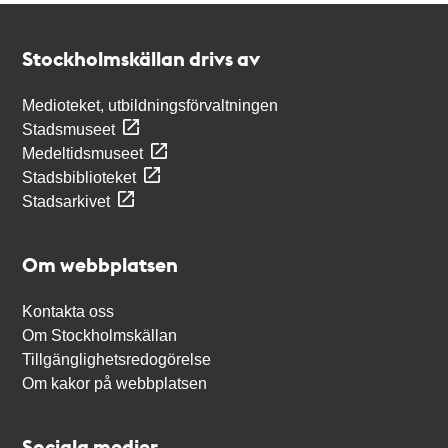
Kontakt
Stockholmskällan
Stockholmskällan drivs av
Medioteket, utbildningsförvaltningen
Stadsmuseet
Medeltidsmuseet
Stadsbiblioteket
Stadsarkivet
Om webbplatsen
Kontakta oss
Om Stockholmskällan
Tillgänglighetsredogörelse
Om kakor på webbplatsen
Sociala medier