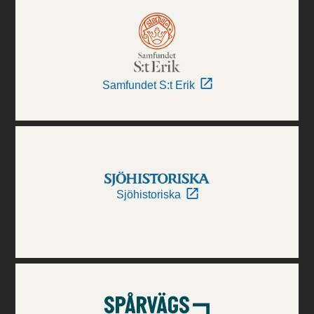
Samfundet S:t Erik
Sjöhistoriska