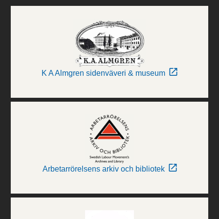
K A Almgren sidenväveri & museum
Arbetarrörelsens arkiv och bibliotek