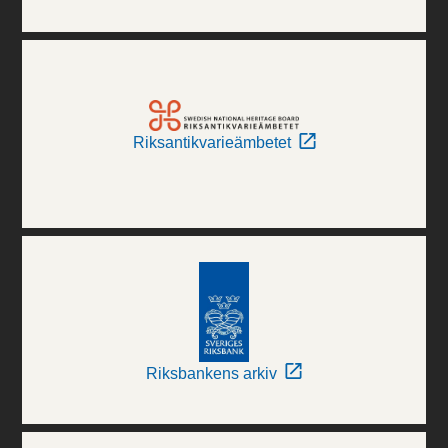
Riksantikvarieämbetet
Riksbankens arkiv