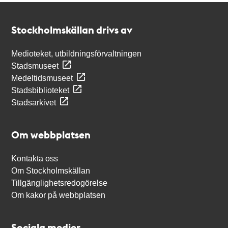
Kontakt
Stockholmskällan
Stockholmskällan drivs av
Medioteket, utbildningsförvaltningen
Stadsmuseet
Medeltidsmuseet
Stadsbiblioteket
Stadsarkivet
Om webbplatsen
Kontakta oss
Om Stockholmskällan
Tillgänglighetsredogörelse
Om kakor på webbplatsen
Sociala medier