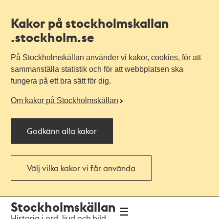
Kakor på stockholmskallan
.stockholm.se
På Stockholmskällan använder vi kakor, cookies, för att
sammanställa statistik och för att webbplatsen ska
fungera på ett bra sätt för dig.
Om kakor på Stockholmskällan
Godkänn alla kakor
Välj vilka kakor vi får använda
Till
Till
Stockholmskällan
navigationen
huvudinnehållet
Historia i ord, ljud och bild