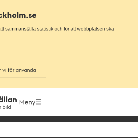
ockholm.se
tt sammanställa statistik och för att webbplatsen ska
or vi får använda
ällan
Meny
h bild