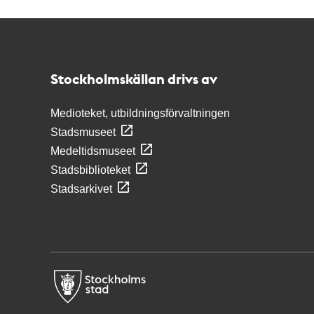
Kontakt
Stockholmskällan
Stockholmskällan drivs av
Medioteket, utbildningsförvaltningen
Stadsmuseet
Medeltidsmuseet
Stadsbiblioteket
Stadsarkivet