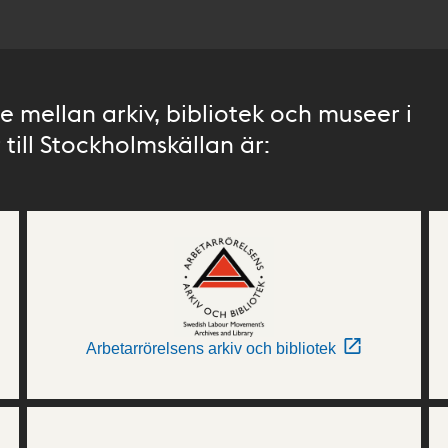
 mellan arkiv, bibliotek och museer i
till Stockholmskällan är:
Arbetarrörelsens arkiv och bibliotek