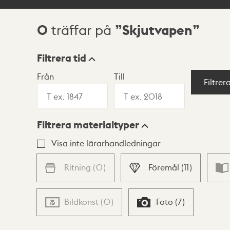
0
Skjutvapen
träffar på
Sökresultat
Filtrera tid
Från
Till
Visningsläge
Filtrer
Filtrera materialtyper
Lista
Karta
Visa inte lärarhandledningar
Ritning
(
0
)
Föremål
(
11
)
Bildkonst
(
0
)
Foto
(
7
)