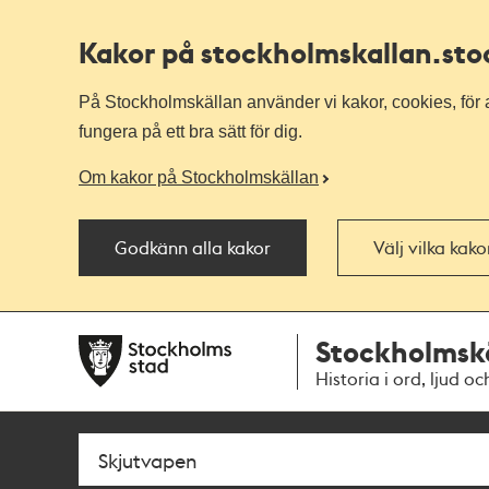
Kakor på stockholmskallan
.st
På Stockholmskällan använder vi kakor, cookies, för a
fungera på ett bra sätt för dig.
Om kakor på Stockholmskällan
Godkänn alla kakor
Välj vilka kak
Till
Till
Stockholmsk
navigationen
huvudinnehållet
Historia i ord, ljud oc
Sök
Fritextsök