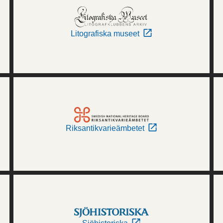
Litografiska museet
Riksantikvarieämbetet