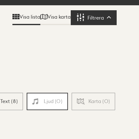
Visa karta
Visa lista
Filtrera
Filtrera
Text
(
8
)
Ljud
(
0
)
Karta
(
0
)