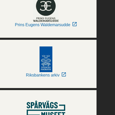
Prins Eugens Waldemarsudde
Riksbankens arkiv