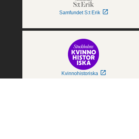
Samfundet S:t Erik
Kvinnohistoriska
Världskulturmuseerna