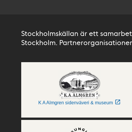
Stockholmskällan är ett samarbete
Stockholm. Partnerorganisationer 
K A Almgren sidenväveri & museum