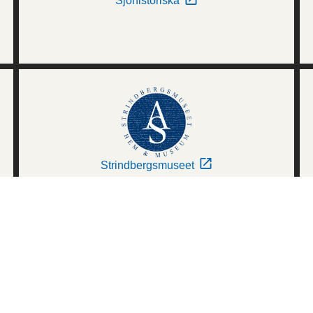
Sjöhistoriska
Strindbergsmuseet