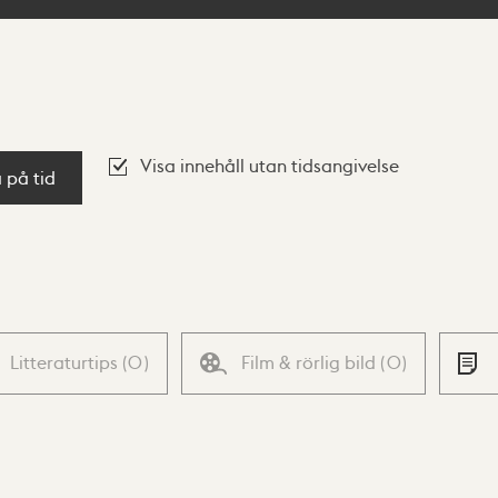
Visa innehåll utan tidsangivelse
a på tid
Litteraturtips
(
0
)
Film & rörlig bild
(
0
)