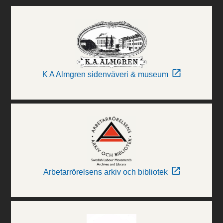
K A Almgren sidenväveri & museum
Arbetarrörelsens arkiv och bibliotek