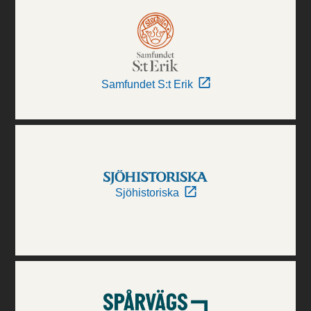
Samfundet S:t Erik
Sjöhistoriska