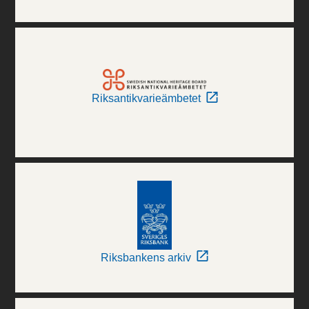
Riksantikvarieämbetet
Riksbankens arkiv