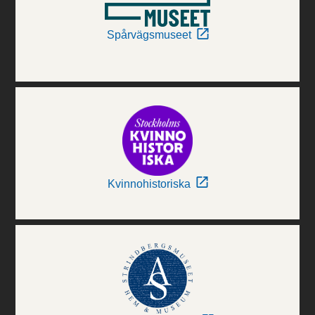
Spårvägsmuseet
Kvinnohistoriska