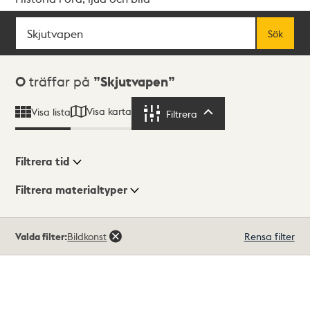
Sök
Fritextsök
Sök
Sökresultat
0
träffar på
Skjutvapen
Visa karta
Visa lista
Filtrera
Filtrera
Filtrera tid
Filtrera materialtyper
Visningsläge
Totalt
Valda filter:
Bildkonst
Rensa filter
0
träffar
Lista
Karta