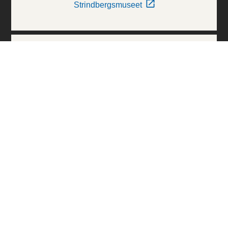
Strindbergsmuseet
Thielska Galleriet
Världskulturmuseerna