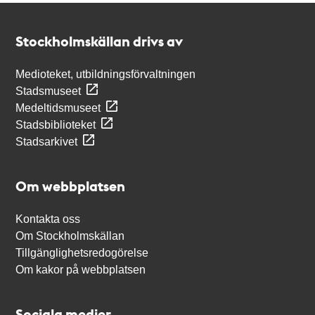
Kontakt
Stockholmskällan
Stockholmskällan drivs av
Medioteket, utbildningsförvaltningen
Stadsmuseet
Medeltidsmuseet
Stadsbiblioteket
Stadsarkivet
Om webbplatsen
Kontakta oss
Om Stockholmskällan
Tillgänglighetsredogörelse
Om kakor på webbplatsen
Sociala medier