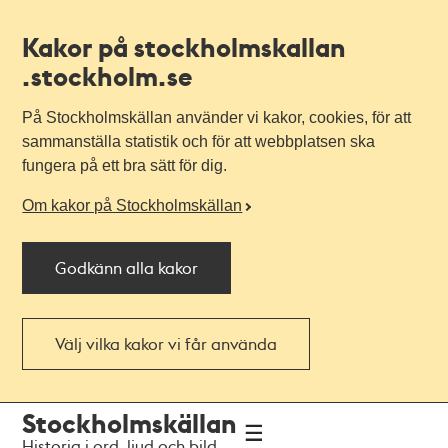
Kakor på stockholmskallan
.stockholm.se
På Stockholmskällan använder vi kakor, cookies, för att
sammanställa statistik och för att webbplatsen ska
fungera på ett bra sätt för dig.
Om kakor på Stockholmskällan
Godkänn alla kakor
Välj vilka kakor vi får använda
Till
Till
Stockholmskällan
navigationen
huvudinnehållet
Historia i ord, ljud och bild