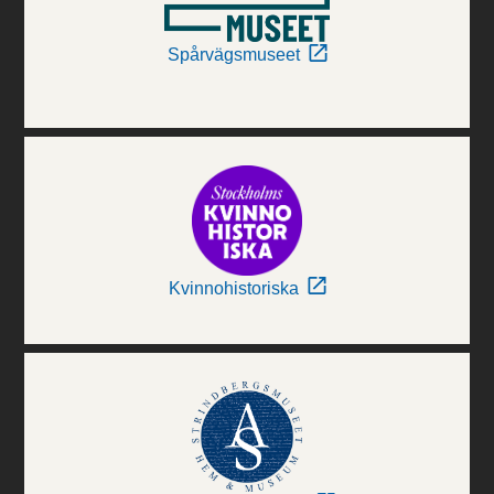
Spårvägsmuseet
Kvinnohistoriska