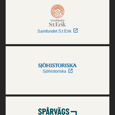
Samfundet S:t Erik
Sjöhistoriska