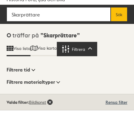
Sök
Fritextsök
Sök
Sökresultat
0
träffar på
Skarprättare
Visa karta
Visa lista
Filtrera
Filtrera
Filtrera tid
Filtrera materialtyper
Visningsläge
Totalt
Valda filter:
Bildkonst
Rensa filter
0
träffar
Lista
Karta