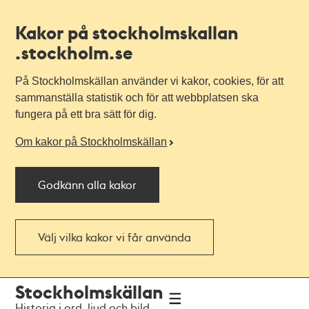
Kakor på stockholmskallan
.stockholm.se
På Stockholmskällan använder vi kakor, cookies, för att
sammanställa statistik och för att webbplatsen ska
fungera på ett bra sätt för dig.
Om kakor på Stockholmskällan
Godkänn alla kakor
Välj vilka kakor vi får använda
Till
Till
Stockholmskällan
navigationen
huvudinnehållet
Historia i ord, ljud och bild