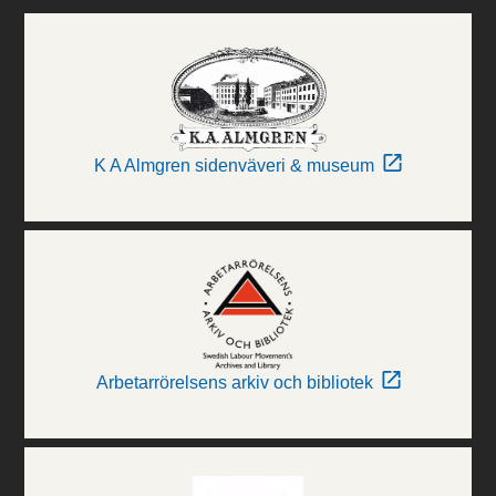
K A Almgren sidenväveri & museum
Arbetarrörelsens arkiv och bibliotek