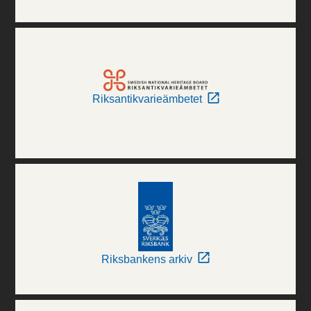
Riksantikvarieämbetet
Riksbankens arkiv