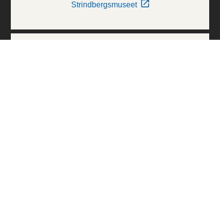
Strindbergsmuseet
Thielska Galleriet
Världskulturmuseerna