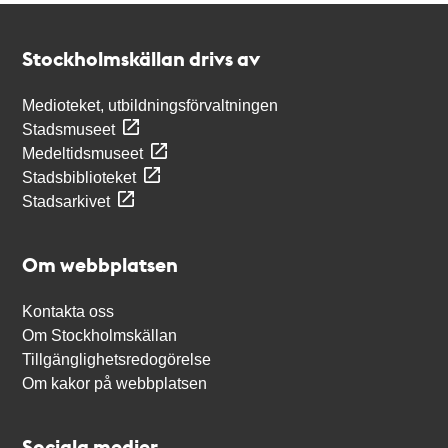
Kontakt
Stockholmskällan
Stockholmskällan drivs av
Medioteket, utbildningsförvaltningen
Stadsmuseet
Medeltidsmuseet
Stadsbiblioteket
Stadsarkivet
Om webbplatsen
Kontakta oss
Om Stockholmskällan
Tillgänglighetsredogörelse
Om kakor på webbplatsen
Sociala medier