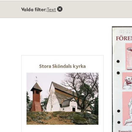
Totalt
Valda filter:
Text
16
träffar