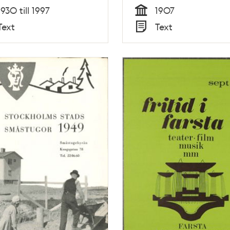
1930 till 1997
1907
Tid
Text
Text
Typ