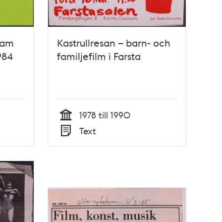
gram
Kastrullresan – barn- och
984
familjefilm i Farsta
1978 till 1990
Tid
Text
Typ