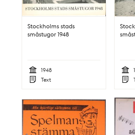
Stockholms stads
Stock
småstugor 1948
småst
1948
Tid
Tid
Text
Typ
Typ