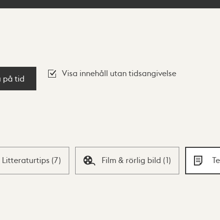
Visa innehåll utan tidsangivelse
a på tid
Litteraturtips
(
7
)
Film & rörlig bild
(
1
)
T