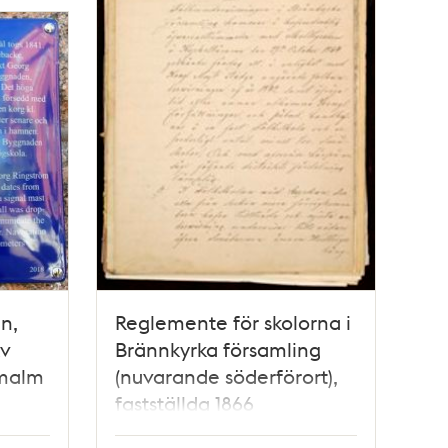
n,
Reglemente för skolorna i
kv
Brännkyrka församling
rmalm
(nuvarande söderförort),
fastställda 1866