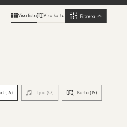
Visa karta
Visa lista
Filtrera
Filtrera
ext
(
16
)
Ljud
(
0
)
Karta
(
19
)