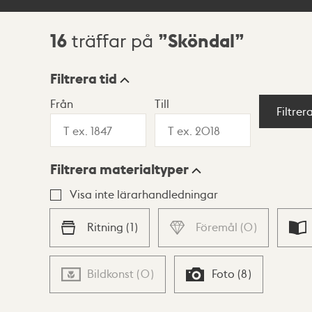
16
Sköndal
träffar på
Sökresultat
Filtrera tid
Från
Till
Visningsläge
Filtrer
Filtrera materialtyper
Lista
Karta
Visa inte lärarhandledningar
Ritning
(
1
)
Föremål
(
0
)
Bildkonst
(
0
)
Foto
(
8
)