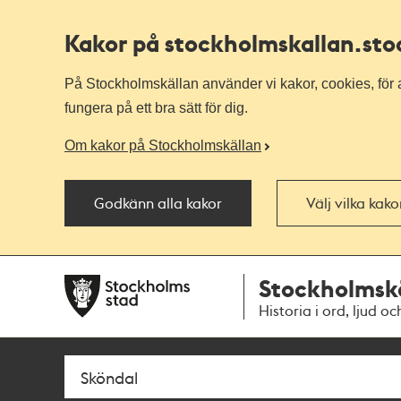
Kakor på stockholmskallan
.st
På Stockholmskällan använder vi kakor, cookies, för a
fungera på ett bra sätt för dig.
Om kakor på Stockholmskällan
Godkänn alla kakor
Välj vilka kak
Till
Till
Stockholmsk
navigationen
huvudinnehållet
Historia i ord, ljud oc
Sök
Fritextsök