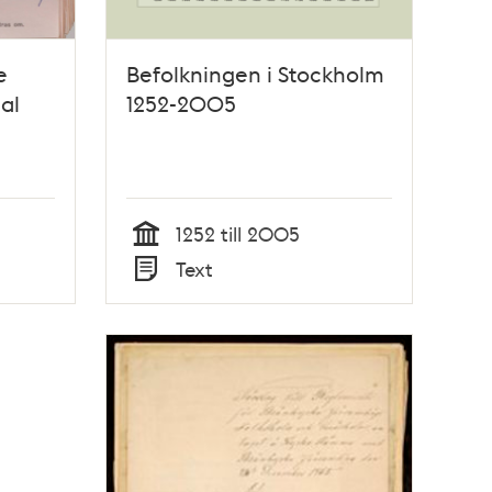
e
Befolkningen i Stockholm
al
1252-2005
1252 till 2005
Tid
Text
Typ