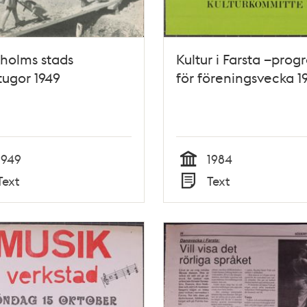
holms stads
Kultur i Farsta –pro
ugor 1949
för föreningsvecka 1
1949
1984
Tid
Text
Text
Typ