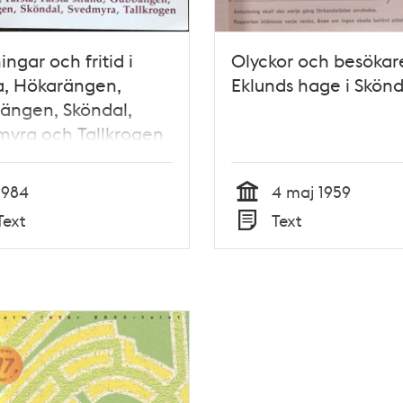
ingar och fritid i
Olyckor och besökar
a, Hökarängen,
Eklunds hage i Skönd
ängen, Sköndal,
myra och Tallkrogen
1984
4 maj 1959
Tid
Text
Text
Typ