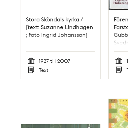
Stora Sköndals kyrka /
Fören
[text: Suzanne Lindhagen
Farst
; foto Ingrid Johansson]
Gubb
Sved
1927 till 2007
Tid
Tid
Text
Typ
Typ