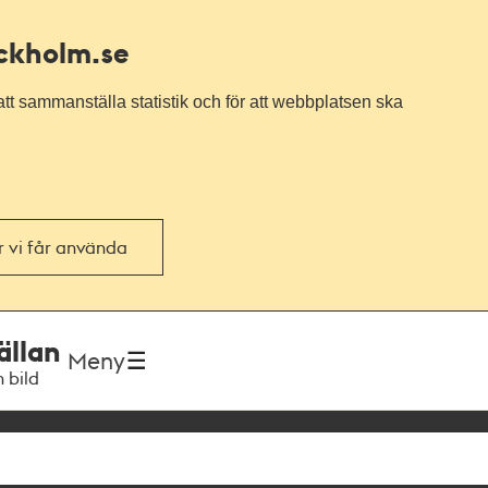
ockholm.se
tt sammanställa statistik och för att webbplatsen ska
or vi får använda
ällan
Meny
h bild