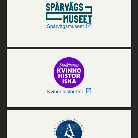
Spårvägsmuseet
Kvinnohistoriska