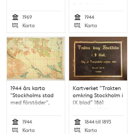
(hela kartan)
1969
1944
Tid
Tid
Karta
Karta
Typ
Typ
1944 års karta
Kartverket ”Trakten
"Stockholms stad
omkring Stockholm i
med förstäder",
IX blad” 1861
utsnitt c
(uppmätt 1844-
1850, översedd 1891-
1944
1844 till 1893
1893)
Tid
Tid
Karta
Karta