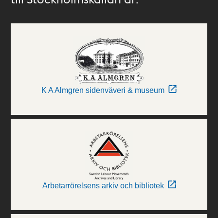
K A Almgren sidenväveri & museum
Arbetarrörelsens arkiv och bibliotek