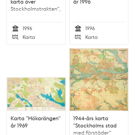
karta över
år 1996
Stockholmstrakten",
samlingspost 16
blad
1996
1996
Tid
Tid
Karta
Karta
Typ
Typ
Karta "Hökarängen"
1944-års karta
år 1969
"Stockholms stad
med förstäder"