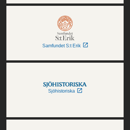
Samfundet S:t Erik
Sjöhistoriska