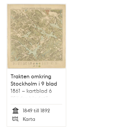
Trakten omkring
Stockholm i 9 blad
1861 – kartblad 6
”Södra bladet”,
översett 1892
1849 till 1892
Tid
Karta
Typ