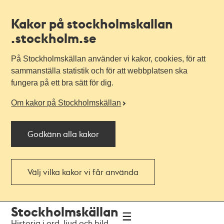
Kakor på stockholmskallan
.stockholm.se
På Stockholmskällan använder vi kakor, cookies, för att
sammanställa statistik och för att webbplatsen ska
fungera på ett bra sätt för dig.
Om kakor på Stockholmskällan
Godkänn alla kakor
Välj vilka kakor vi får använda
Till
Till
Stockholmskällan
navigationen
huvudinnehållet
Historia i ord, ljud och bild