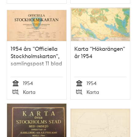
Typ
Typ
1954 års "Officiella
Karta "Hökarängen"
Stockholmskartan",
år 1954
samlingspost 11 blad
1954
1954
Tid
Tid
Karta
Karta
Typ
Typ