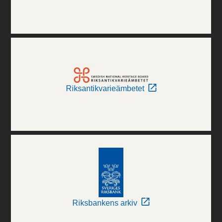
Riksantikvarieämbetet
Riksbankens arkiv