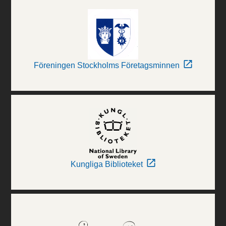
Föreningen Stockholms Företagsminnen
Kungliga Biblioteket