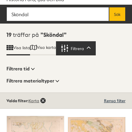
Sök
Fritextsök
Sök
Sökresultat
19
träffar på
Sköndal
Visa karta
Visa lista
Filtrera
Filtrera
Filtrera tid
Filtrera materialtyper
Visningsläge
Totalt
Valda filter:
Karta
Rensa filter
19
träffar
Lista
Karta