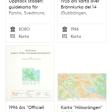
Upptäck staden:
1926 års karta över
guidekarta för
Brännkyrka del 14
Farsta, Svedmyra,
(Gubbängen,
Sköndal,
Tallkrogen,
Gubbängen &
Herrängen och
2020
1926
Hökarängen
Örby)
Tid
Tid
Karta
Karta
Typ
Typ
1996 års "Officiell
Karta "Hökarängen"