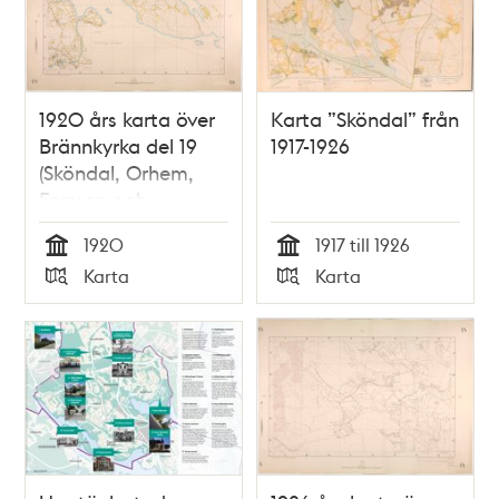
1920 års karta över
Karta ”Sköndal” från
Brännkyrka del 19
1917-1926
(Sköndal, Orhem,
Forssen och
Drevviken)
1920
1917 till 1926
Tid
Tid
Karta
Karta
Typ
Typ