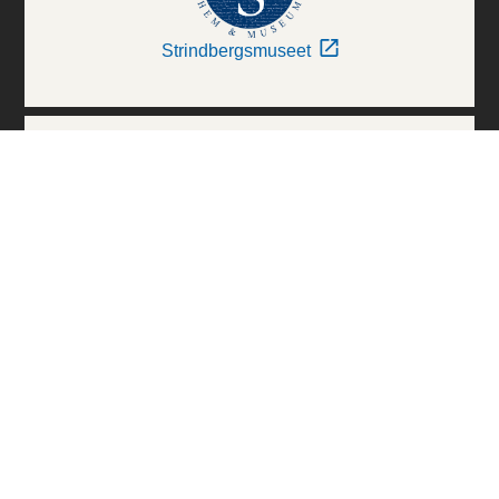
Strindbergsmuseet
Thielska Galleriet
Världskulturmuseerna