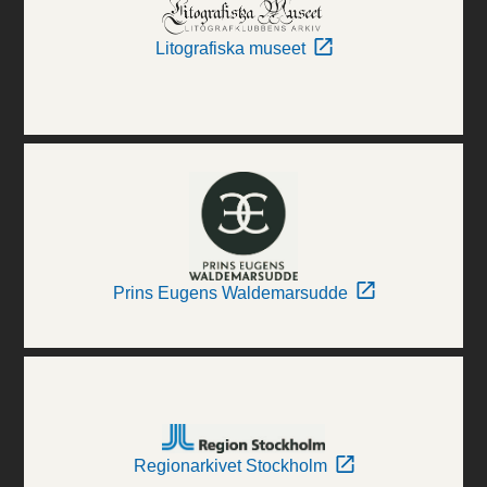
Litografiska museet
Prins Eugens Waldemarsudde
Regionarkivet Stockholm