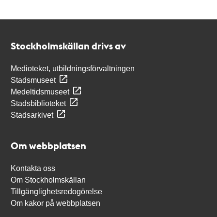
Kontakt
Stockholmskällan
Stockholmskällan drivs av
Medioteket, utbildningsförvaltningen
Stadsmuseet
Medeltidsmuseet
Stadsbiblioteket
Stadsarkivet
Om webbplatsen
Kontakta oss
Om Stockholmskällan
Tillgänglighetsredogörelse
Om kakor på webbplatsen