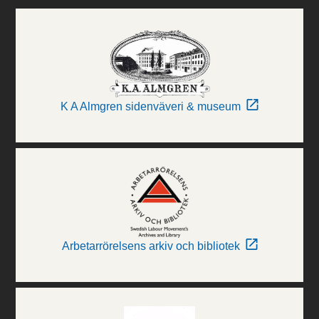
K A Almgren sidenväveri & museum
Arbetarrörelsens arkiv och bibliotek