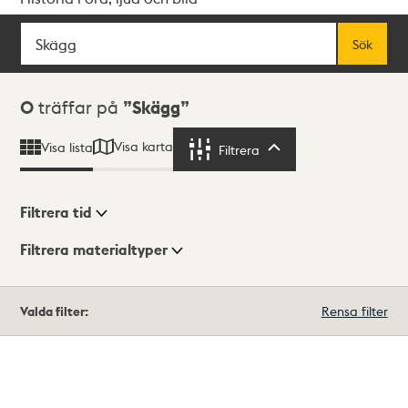
Sök
Fritextsök
Sök
Sökresultat
0
träffar på
Skägg
Visa karta
Visa lista
Filtrera
Filtrera
Filtrera tid
Filtrera materialtyper
Visningsläge
Totalt
Valda filter:
Rensa filter
0
träffar
Lista
Karta