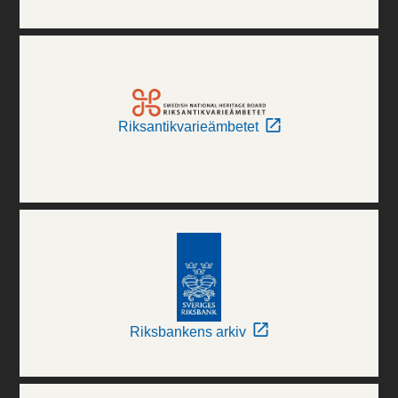
Riksantikvarieämbetet
Riksbankens arkiv