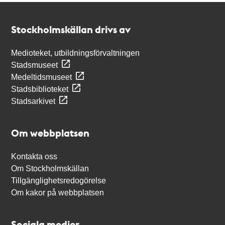
Kontakt
Stockholmskällan
Stockholmskällan drivs av
Medioteket, utbildningsförvaltningen
Stadsmuseet
Medeltidsmuseet
Stadsbiblioteket
Stadsarkivet
Om webbplatsen
Kontakta oss
Om Stockholmskällan
Tillgänglighetsredogörelse
Om kakor på webbplatsen
Sociala medier