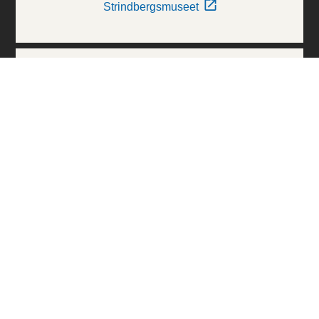
Strindbergsmuseet
Thielska Galleriet
Världskulturmuseerna