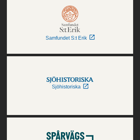
Samfundet S:t Erik
Sjöhistoriska