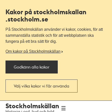
Kakor på stockholmskallan
.stockholm.se
På Stockholmskällan använder vi kakor, cookies, för att
sammanställa statistik och för att webbplatsen ska
fungera på ett bra sätt för dig.
Om kakor på Stockholmskällan
Godkänn alla kakor
Välj vilka kakor vi får använda
Till
Till
Stockholmskällan
navigationen
huvudinnehållet
Historia i ord, ljud och bild