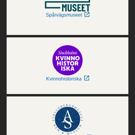
Spårvägsmuseet
Kvinnohistoriska