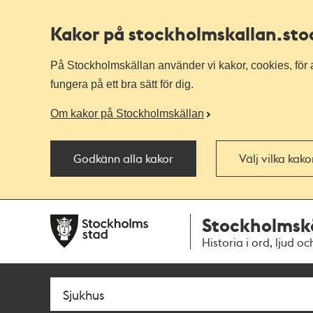
Kakor på stockholmskallan
.st
På Stockholmskällan använder vi kakor, cookies, för a
fungera på ett bra sätt för dig.
Om kakor på Stockholmskällan
Godkänn alla kakor
Välj vilka kak
Till
Till
Stockholmsk
navigationen
huvudinnehållet
Historia i ord, ljud oc
Sök
Fritextsök