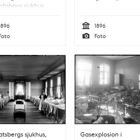
bshovs sjukhus
1896
1896
Tid
Foto
Foto
Typ
tsbergs sjukhus,
Gasexplosion i