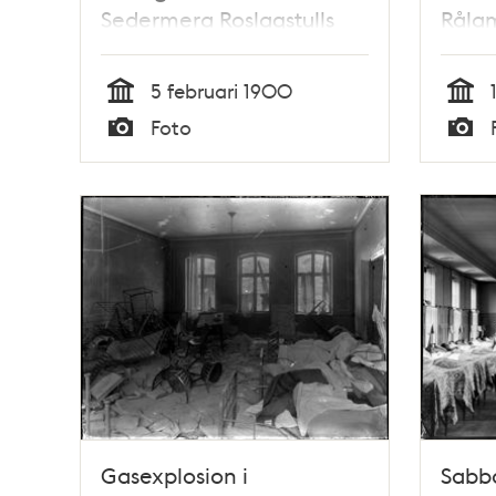
Sedermera Roslagstulls
Rålam
sjukhus
5 februari 1900
Tid
Tid
Foto
Typ
Typ
Gasexplosion i
Sabba