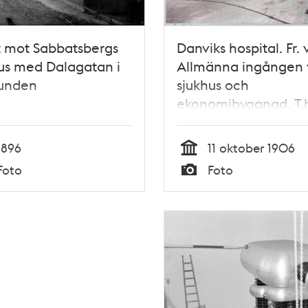
t mot Sabbatsbergs
Danviks hospital. Fr. v
us med Dalagatan i
Allmänna ingången 
runden
sjukhus och
ekonomibyggnad. T.
Kvarnhuset
1896
11 oktober 1906
Tid
Foto
Foto
Typ