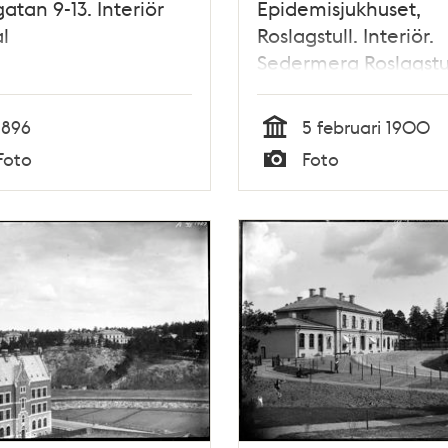
atan 9-13. Interiör
Epidemisjukhuset,
al
Roslagstull. Interiör.
Sedermera Roslagstu
sjukhus
1896
5 februari 1900
Tid
Foto
Foto
Typ