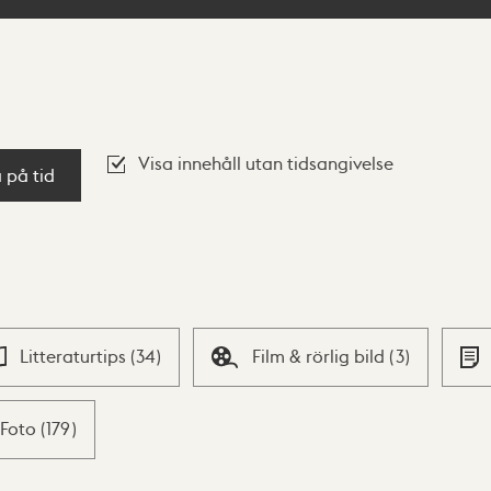
Visa innehåll utan tidsangivelse
a på tid
Litteraturtips
(
34
)
Film & rörlig bild
(
3
)
Foto
(
179
)