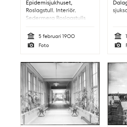
Epidemisjukhuset,
Dalag
Roslagstull. Interiör.
sjuks
Sedermera Roslagstulls
sjukhus
5 februari 1900
Tid
Tid
Foto
Typ
Typ