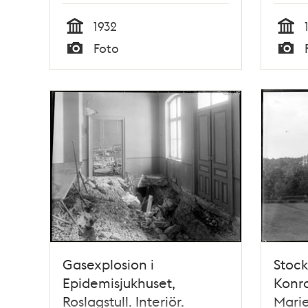
1932
Tid
Tid
Foto
Typ
Typ
Gasexplosion i
Stock
Epidemisjukhuset,
Konra
Roslagstull. Interiör.
Mari