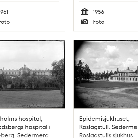
1961
1956
Tid
Foto
Foto
Typ
holms hospital,
Epidemisjukhuset,
dsbergs hospital i
Roslagstull. Sederme
eberg. Sedermera
Roslagstulls sjukhus