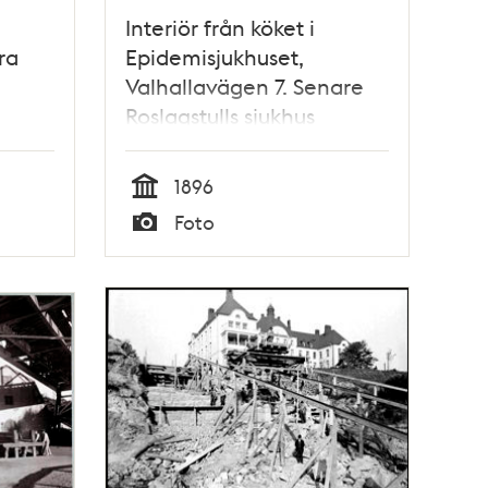
Interiör från köket i
ra
Epidemisjukhuset,
Valhallavägen 7. Senare
Roslagstulls sjukhus
1896
Tid
Foto
Typ