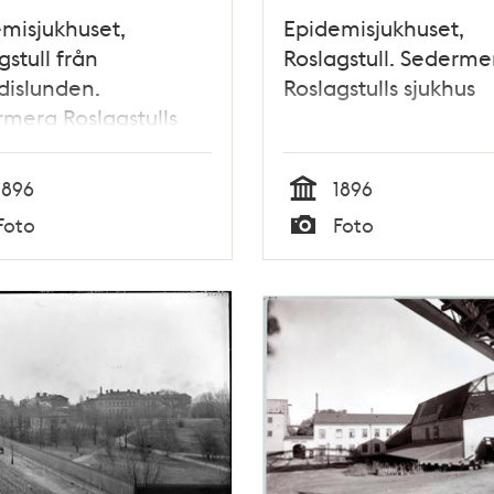
misjukhuset,
Epidemisjukhuset,
gstull från
Roslagstull. Sederme
dislunden.
Roslagstulls sjukhus
mera Roslagstulls
us
1896
1896
Tid
Foto
Foto
Typ