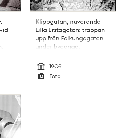
.
Klippgatan, nuvarande
vid
Lilla Erstagatan: trappan
upp från Folkungagatan
h.
under byggnad,
transportsystem för
uppforsling av stenblock. I
1909
bakgrunden Ersta Sjukhus
Tid
Foto
Typ