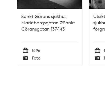
Sankt Görans sjukhus,
Utsik
Mariebergsgatan 7/Sankt
sjukh
Göransgatan 137-143
förg
1896
Tid
Tid
Foto
Typ
Typ