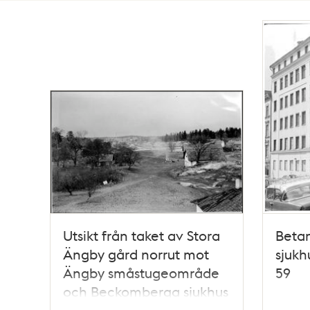
Totalt
427
träffar
Utsikt från taket av Stora
Betan
Ängby gård norrut mot
sjukh
Ängby småstugeområde
59
och Beckomberga sjukhus