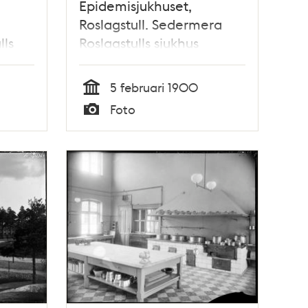
Epidemisjukhuset,
Roslagstull. Sedermera
lls
Roslagstulls sjukhus
5 februari 1900
Tid
Foto
Typ