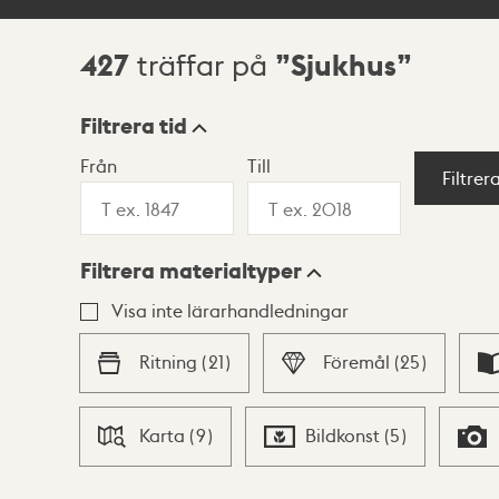
427
Sjukhus
träffar på
Sökresultat
Filtrera tid
Från
Till
Visningsläge
Filtrer
Filtrera materialtyper
Lista
Karta
Visa inte lärarhandledningar
Ritning
(
21
)
Föremål
(
25
)
Karta
(
9
)
Bildkonst
(
5
)