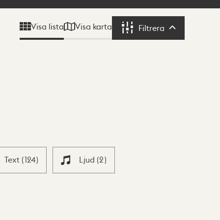
Visa karta
Visa lista
Filtrera
Filtrera
Text
(
124
)
Ljud
(
2
)