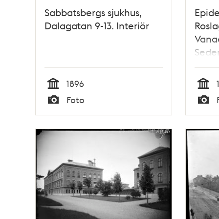
Sabbatsbergs sjukhus,
Epide
Dalagatan 9-13. Interiör
Rosla
Vana
Seder
sjukh
1896
Tid
Tid
Foto
Typ
Typ