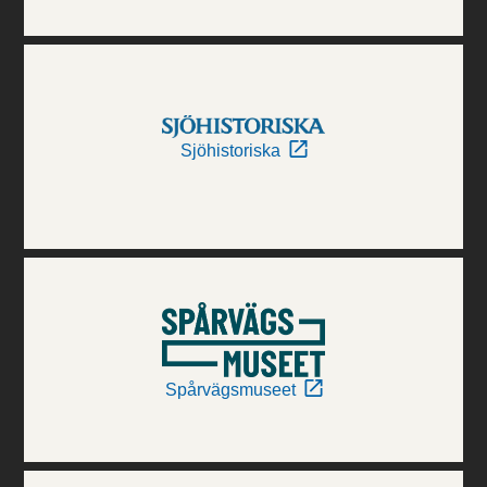
Sjöhistoriska
Spårvägsmuseet