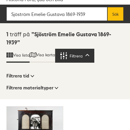
Sök
Fritextsök
Sök
Sökresultat
1
träff på
Sjöström Emelie Gustava 1869-
1939
Visa karta
Visa lista
Filtrera
Filtrera
Filtrera tid
Filtrera materialtyper
Visningsläge
Totalt
1
träffar
Lista
Karta