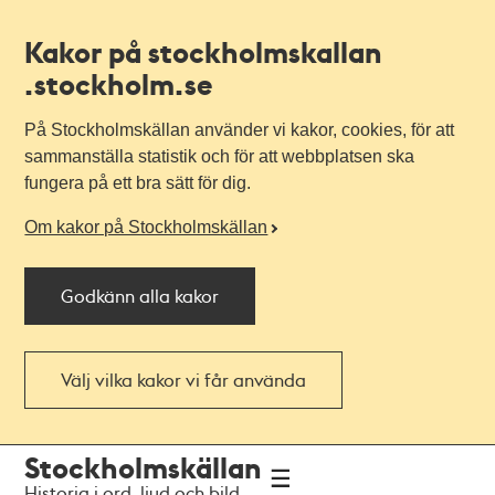
Kakor på stockholmskallan
.stockholm.se
På Stockholmskällan använder vi kakor, cookies, för att
sammanställa statistik och för att webbplatsen ska
fungera på ett bra sätt för dig.
Om kakor på Stockholmskällan
Godkänn alla kakor
Välj vilka kakor vi får använda
Till
Till
Stockholmskällan
navigationen
huvudinnehållet
Historia i ord, ljud och bild