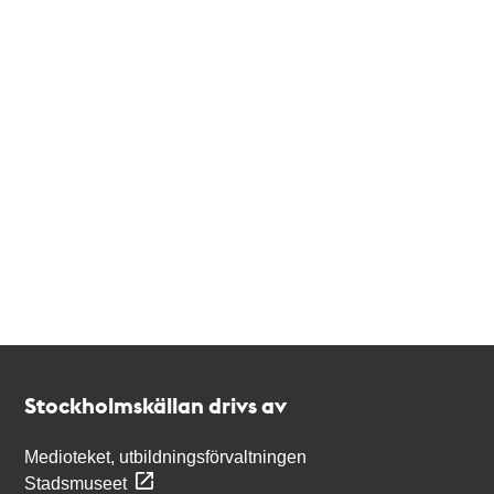
Kontakt
Stockholmskällan
Stockholmskällan drivs av
Medioteket, utbildningsförvaltningen
Stadsmuseet