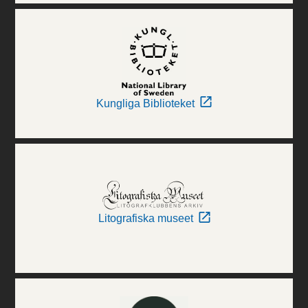
Kungliga Biblioteket
Litografiska museet