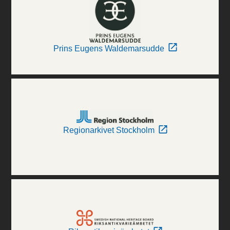
Prins Eugens Waldemarsudde
Regionarkivet Stockholm