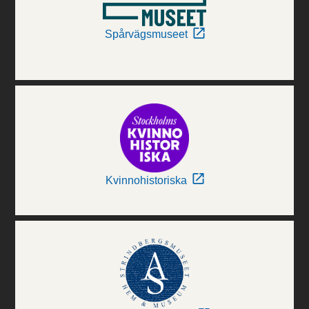
Spårvägsmuseet
Kvinnohistoriska