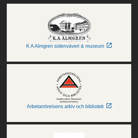
K A Almgren sidenväveri & museum
Arbetarrörelsens arkiv och bibliotek