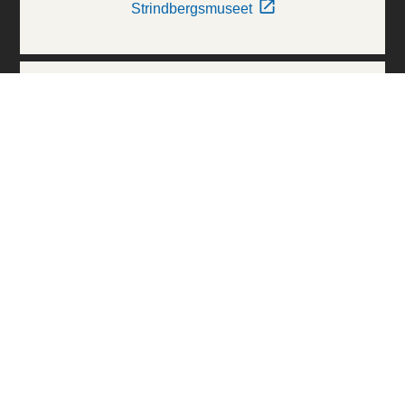
Strindbergsmuseet
Thielska Galleriet
Världskulturmuseerna