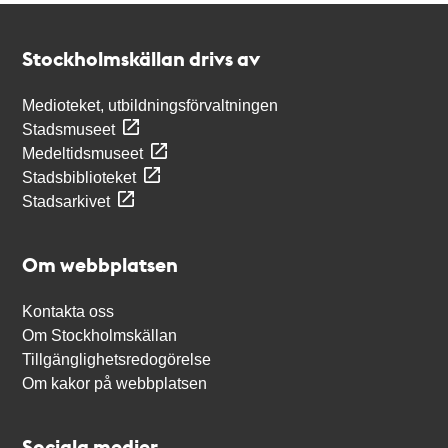
Kontakt
Stockholmskällan
Stockholmskällan drivs av
Medioteket, utbildningsförvaltningen
Stadsmuseet
Medeltidsmuseet
Stadsbiblioteket
Stadsarkivet
Om webbplatsen
Kontakta oss
Om Stockholmskällan
Tillgänglighetsredogörelse
Om kakor på webbplatsen
Sociala medier