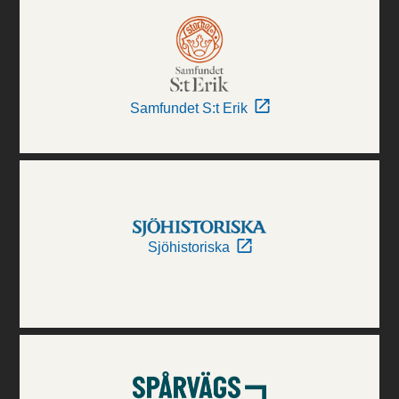
Samfundet S:t Erik
Sjöhistoriska