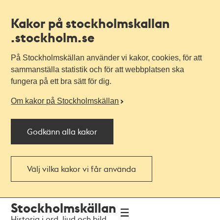
Kakor på stockholmskallan
.stockholm.se
På Stockholmskällan använder vi kakor, cookies, för att
sammanställa statistik och för att webbplatsen ska
fungera på ett bra sätt för dig.
Om kakor på Stockholmskällan
Godkänn alla kakor
Välj vilka kakor vi får använda
Till
Till
Stockholmskällan
navigationen
huvudinnehållet
Historia i ord, ljud och bild