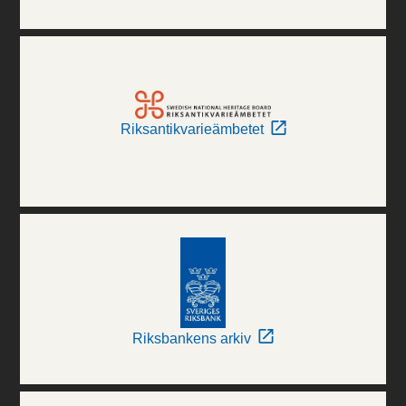
Riksantikvarieämbetet
Riksbankens arkiv