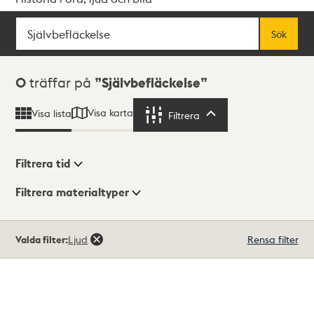
Sök
Fritextsök
Sök
Sökresultat
0
träffar på
Självbefläckelse
Visa karta
Visa lista
Filtrera
Filtrera
Filtrera tid
Filtrera materialtyper
Visningsläge
Totalt
Valda filter:
Ljud
Rensa filter
0
träffar
Lista
Karta