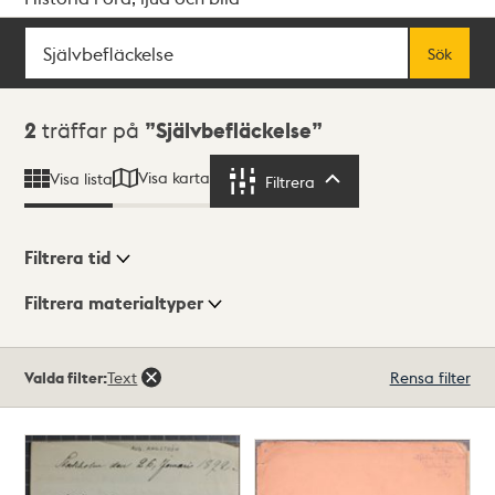
Sök
Fritextsök
Sök
Sökresultat
2
träffar på
Självbefläckelse
Visa karta
Visa lista
Filtrera
Filtrera
Filtrera tid
Filtrera materialtyper
Visningsläge
Totalt
Valda filter:
Text
Rensa filter
2
träffar
Lista
Karta