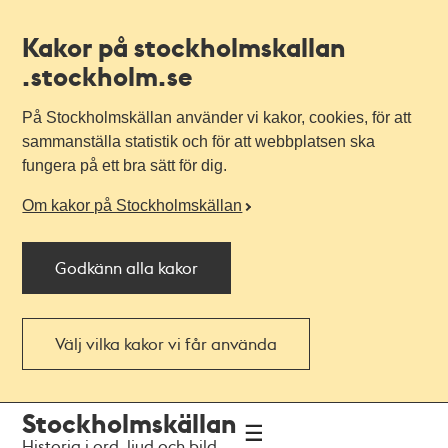
Kakor på stockholmskallan
.stockholm.se
På Stockholmskällan använder vi kakor, cookies, för att
sammanställa statistik och för att webbplatsen ska
fungera på ett bra sätt för dig.
Om kakor på Stockholmskällan
Godkänn alla kakor
Välj vilka kakor vi får använda
Till
Till
Stockholmskällan
navigationen
huvudinnehållet
Historia i ord, ljud och bild