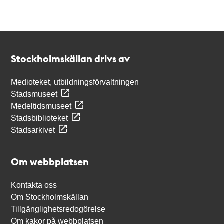
Kontakt
Stockholmskällan
Stockholmskällan drivs av
Medioteket, utbildningsförvaltningen
Stadsmuseet
Medeltidsmuseet
Stadsbiblioteket
Stadsarkivet
Om webbplatsen
Kontakta oss
Om Stockholmskällan
Tillgänglighetsredogörelse
Om kakor på webbplatsen