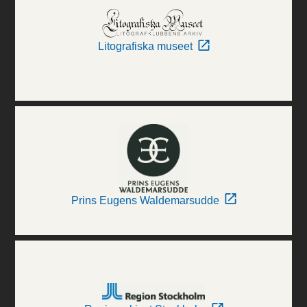
Litografiska museet
Prins Eugens Waldemarsudde