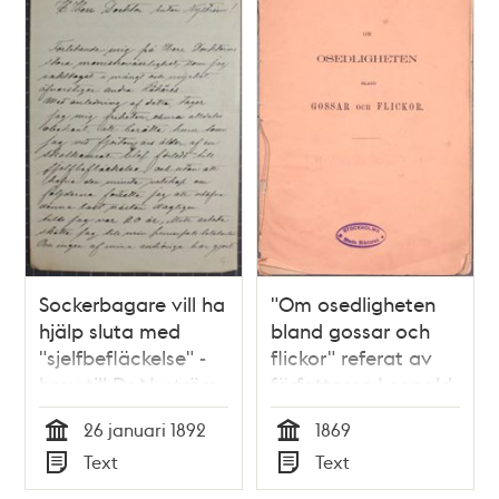
Sockerbagare vill ha
"Om osedligheten
hjälp sluta med
bland gossar och
"sjelfbefläckelse" -
flickor" referat av
brev till Dr Nyström
författaren Leopold
1892
Alm
26 januari 1892
1869
Tid
Tid
Text
Text
Typ
Typ