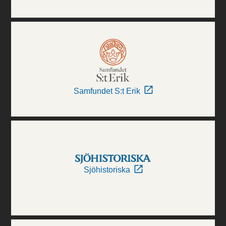
Samfundet S:t Erik
Sjöhistoriska