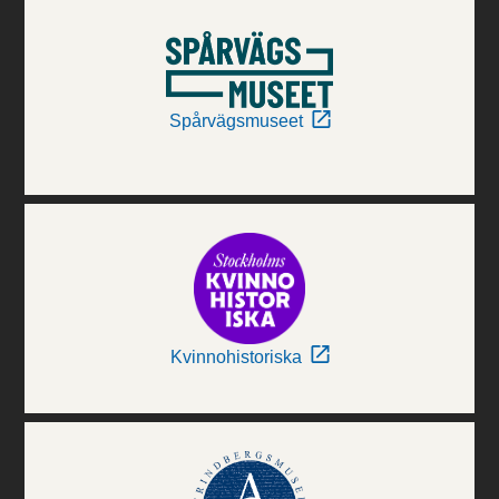
Spårvägsmuseet
Kvinnohistoriska