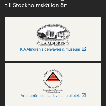
till Stockholmskällan är:
K A Almgren sidenväveri & museum
Arbetarrörelsens arkiv och bibliotek