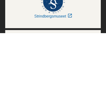
Strindbergsmuseet
Thielska Galleriet
Världskulturmuseerna