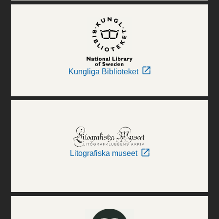
Kungliga Biblioteket
Litografiska museet