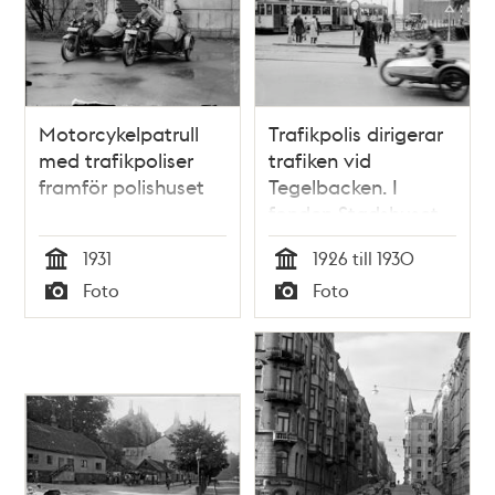
Motorcykelpatrull
Trafikpolis dirigerar
med trafikpoliser
trafiken vid
framför polishuset
Tegelbacken. I
fonden Stadshuset.
1931
1926 till 1930
Tid
Tid
Foto
Foto
Typ
Typ