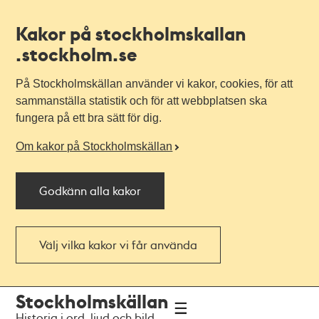
Kakor på stockholmskallan
.stockholm.se
På Stockholmskällan använder vi kakor, cookies, för att
sammanställa statistik och för att webbplatsen ska
fungera på ett bra sätt för dig.
Om kakor på Stockholmskällan
Godkänn alla kakor
Välj vilka kakor vi får använda
Till
Till
Stockholmskällan
navigationen
huvudinnehållet
Historia i ord, ljud och bild