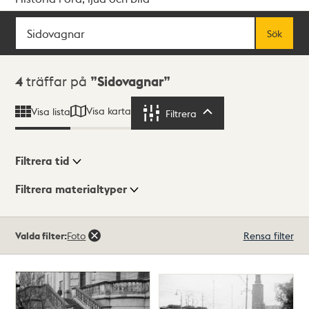
Sök
Fritextsök
Sök
Sökresultat
4
träffar på
Sidovagnar
Visa karta
Visa lista
Filtrera
Filtrera
Filtrera tid
Filtrera materialtyper
Visningsläge
Totalt
Valda filter:
Foto
Rensa filter
4
träffar
Lista
Karta