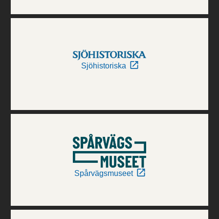
Sjöhistoriska
Spårvägsmuseet