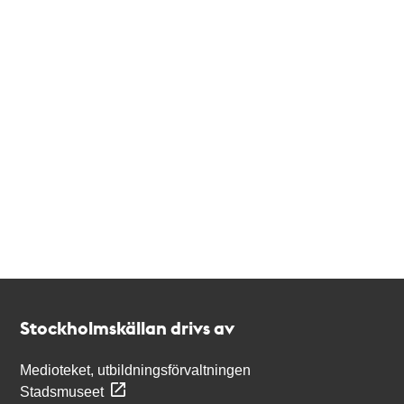
Kontakt
Stockholmskällan
Stockholmskällan drivs av
Medioteket, utbildningsförvaltningen
Stadsmuseet