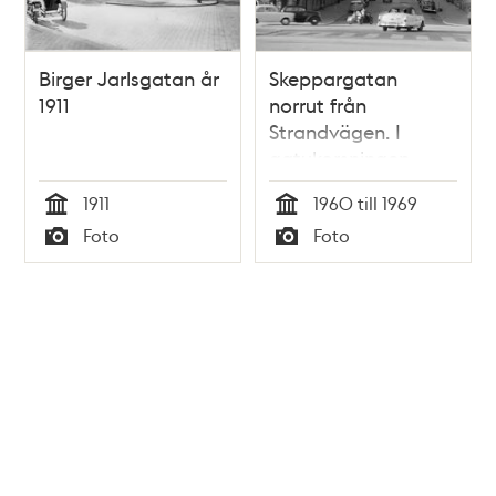
Birger Jarlsgatan år
Skeppargatan
1911
norrut från
Strandvägen. I
gatukorsningen
passerar en
1911
1960 till 1969
motorcykel med
Tid
Tid
Foto
Foto
sidovagn
Typ
Typ