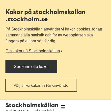
Kakor på stockholmskallan
.stockholm.se
På Stockholmskällan använder vi kakor, cookies, för att
sammanställa statistik och för att webbplatsen ska
fungera på ett bra sätt för dig.
Om kakor på Stockholmskällan
Godkänn alla kakor
Välj vilka kakor vi får använda
Till
Till
Stockholmskällan
navigationen
huvudinnehållet
Historia i ord, ljud och bild