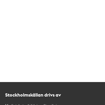
Kontakt
Stockholmskällan
Stockholmskällan drivs av