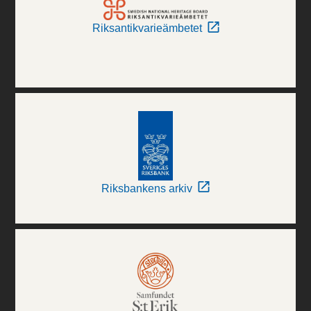
Riksantikvarieämbetet
Riksbankens arkiv