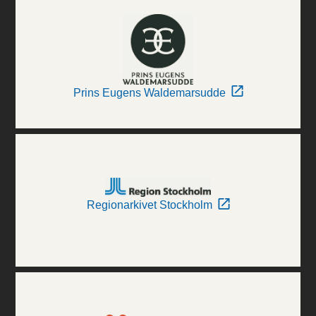
Prins Eugens Waldemarsudde
Regionarkivet Stockholm