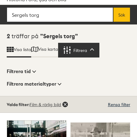
Sök
Fritextsök
Sök
Sökresultat
2
träffar på
Sergels torg
Visa karta
Visa lista
Filtrera
Filtrera
Filtrera tid
Filtrera materialtyper
Visningsläge
Totalt
Valda filter:
Film & rörlig bild
Rensa filter
2
träffar
Lista
Karta