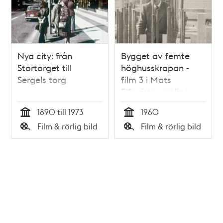
Nya city: från
Bygget av femte
Stortorget till
höghusskrapan -
Sergels torg
film 3 i Mats
Elfquists samling
1890 till 1973
1960
Tid
Tid
Film & rörlig bild
Film & rörlig bild
Typ
Typ