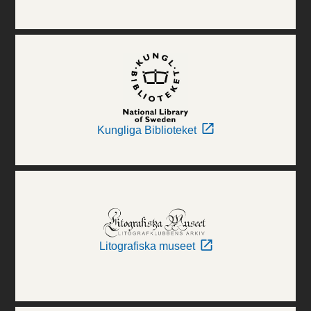
Kungliga Biblioteket
Litografiska museet