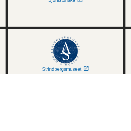
Sjöhistoriska
Strindbergsmuseet