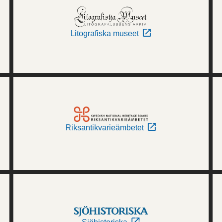
Litografiska museet
Riksantikvarieämbetet