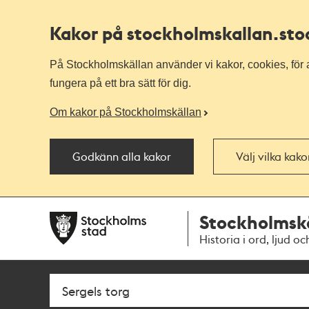
Kakor på stockholmskallan
.st
På Stockholmskällan använder vi kakor, cookies, för a
fungera på ett bra sätt för dig.
Om kakor på Stockholmskällan
Godkänn alla kakor
Välj vilka kak
Till
Till
Stockholmsk
navigationen
huvudinnehållet
Historia i ord, ljud oc
Sök
Fritextsök