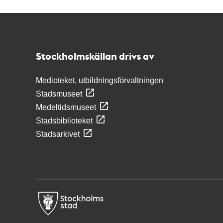
Kontakt
Stockholmskällan
Stockholmskällan drivs av
Medioteket, utbildningsförvaltningen
Stadsmuseet
Medeltidsmuseet
Stadsbiblioteket
Stadsarkivet