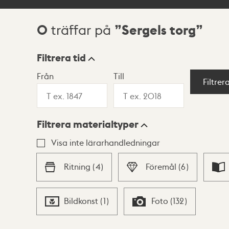
0
Sergels torg
träffar på
Sökresultat
Filtrera tid
Från
Till
Visningsläge
Filtrer
Filtrera materialtyper
Lista
Karta
Visa inte lärarhandledningar
Ritning
(
4
)
Föremål
(
6
)
Bildkonst
(
1
)
Foto
(
132
)