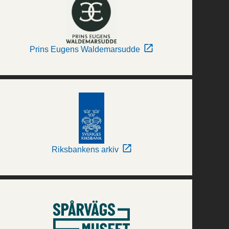
Prins Eugens Waldemarsudde
Riksbankens arkiv