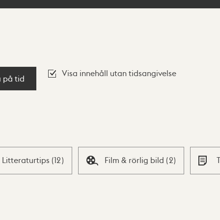
Visa innehåll utan tidsangivelse
a på tid
Litteraturtips
(
12
)
Film & rörlig bild
(
2
)