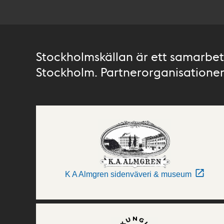
Stockholmskällan är ett samarbete
Stockholm. Partnerorganisationer 
K A Almgren sidenväveri & museum