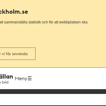
ockholm.se
tt sammanställa statistik och för att webbplatsen ska
or vi får använda
ällan
Meny
h bild