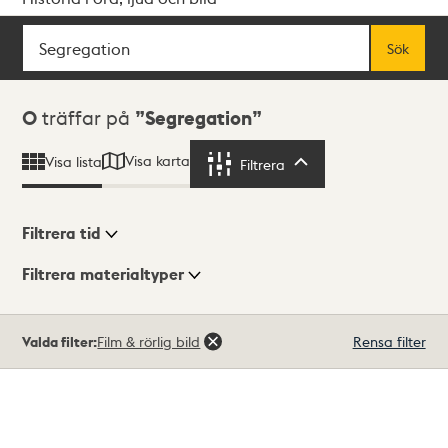
Sök
Fritextsök
Sök
Sökresultat
0
träffar på
Segregation
Visa karta
Visa lista
Filtrera
Filtrera
Filtrera tid
Filtrera materialtyper
Visningsläge
Totalt
Valda filter:
Film & rörlig bild
Rensa filter
0
träffar
Lista
Karta