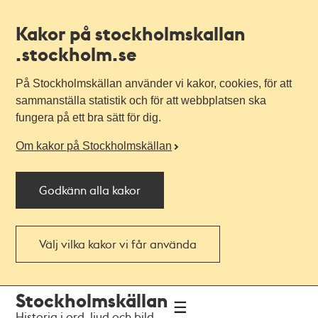
Kakor på stockholmskallan
.stockholm.se
På Stockholmskällan använder vi kakor, cookies, för att
sammanställa statistik och för att webbplatsen ska
fungera på ett bra sätt för dig.
Om kakor på Stockholmskällan
Godkänn alla kakor
Välj vilka kakor vi får använda
Till
Till
Stockholmskällan
navigationen
huvudinnehållet
Historia i ord, ljud och bild