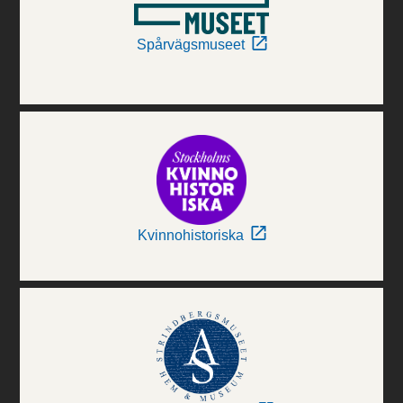
Spårvägsmuseet
Kvinnohistoriska