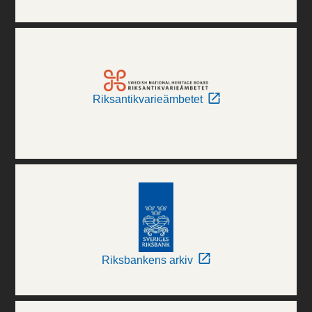
Riksantikvarieämbetet
Riksbankens arkiv