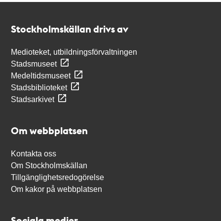
Kontakt
Stockholmskällan
Stockholmskällan drivs av
Medioteket, utbildningsförvaltningen
Stadsmuseet
Medeltidsmuseet
Stadsbiblioteket
Stadsarkivet
Om webbplatsen
Kontakta oss
Om Stockholmskällan
Tillgänglighetsredogörelse
Om kakor på webbplatsen
Sociala medier