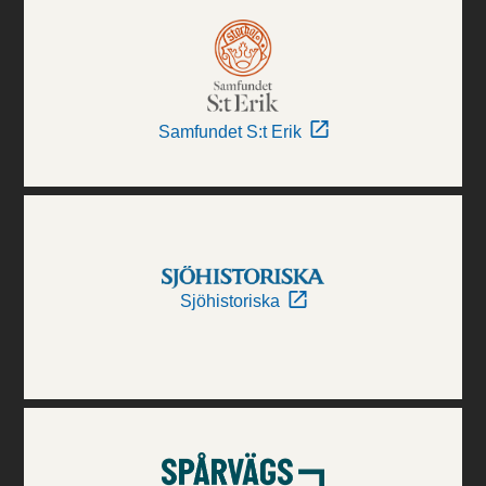
Samfundet S:t Erik
Sjöhistoriska