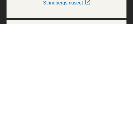
Strindbergsmuseet
Thielska Galleriet
Världskulturmuseerna