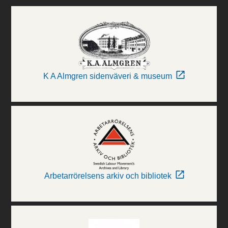
K A Almgren sidenväveri & museum
Arbetarrörelsens arkiv och bibliotek