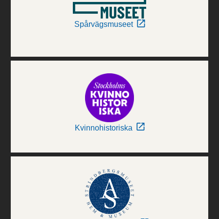
Spårvägsmuseet
Kvinnohistoriska