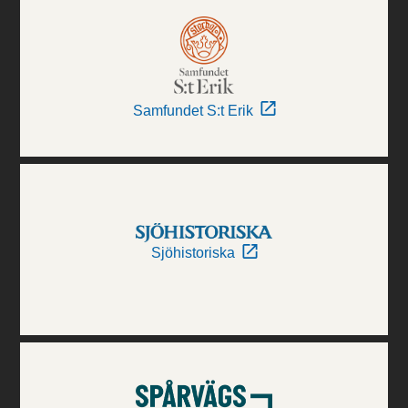
Samfundet S:t Erik
Sjöhistoriska