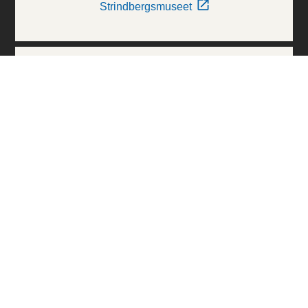
Strindbergsmuseet
Thielska Galleriet
Världskulturmuseerna