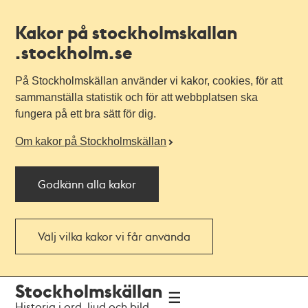
Kakor på stockholmskallan
.stockholm.se
På Stockholmskällan använder vi kakor, cookies, för att
sammanställa statistik och för att webbplatsen ska
fungera på ett bra sätt för dig.
Om kakor på Stockholmskällan
Godkänn alla kakor
Välj vilka kakor vi får använda
Till
Till
Stockholmskällan
navigationen
huvudinnehållet
Historia i ord, ljud och bild