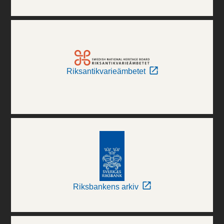
Riksantikvarieämbetet
Riksbankens arkiv