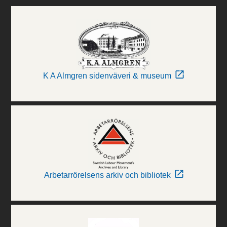
K A Almgren sidenväveri & museum
Arbetarrörelsens arkiv och bibliotek