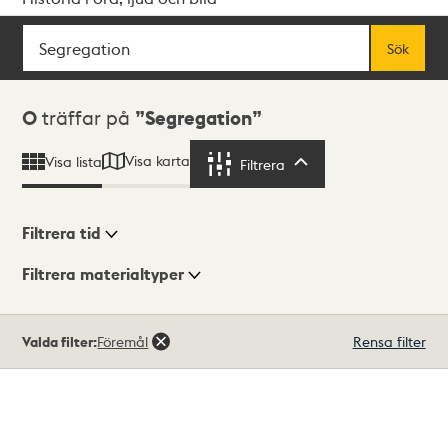
Sök
Fritextsök
Sök
Sökresultat
0
träffar på
Segregation
Visa karta
Visa lista
Filtrera
Filtrera
Filtrera tid
Filtrera materialtyper
Visningsläge
Totalt
Valda filter:
Föremål
Rensa filter
0
träffar
Lista
Karta