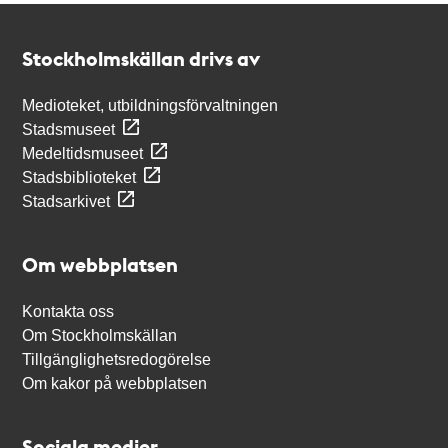
Kontakt
Stockholmskällan
Stockholmskällan drivs av
Medioteket, utbildningsförvaltningen
Stadsmuseet
Medeltidsmuseet
Stadsbiblioteket
Stadsarkivet
Om webbplatsen
Kontakta oss
Om Stockholmskällan
Tillgänglighetsredogörelse
Om kakor på webbplatsen
Sociala medier