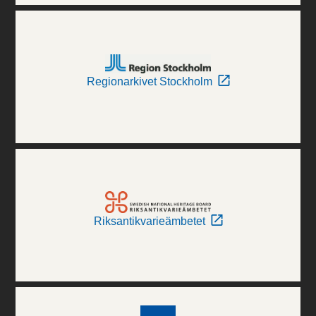
Regionarkivet Stockholm
Riksantikvarieämbetet