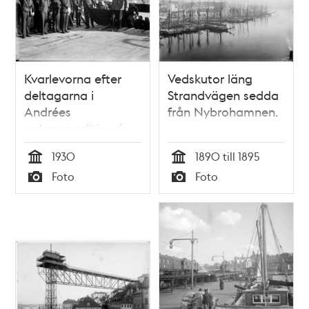
Kvarlevorna efter
Vedskutor läng
deltagarna i
Strandvägen sedda
Andrées
från Nybrohamnen.
polarexpedition år
1897, Salomon
1930
1890 till 1895
August Andrée, och
Tid
Tid
Foto
Foto
Nils Strindberg, bärs
Typ
Typ
i land från Bratvaag
i Tromsö hamn i
Norge.