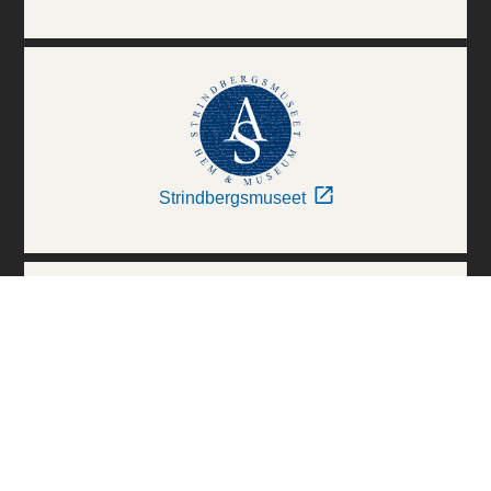
Strindbergsmuseet
Thielska Galleriet