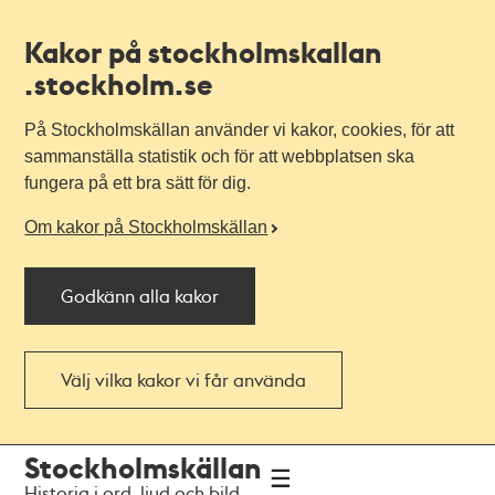
Kakor på stockholmskallan
.stockholm.se
På Stockholmskällan använder vi kakor, cookies, för att
sammanställa statistik och för att webbplatsen ska
fungera på ett bra sätt för dig.
Om kakor på Stockholmskällan
Godkänn alla kakor
Välj vilka kakor vi får använda
Till
Till
Stockholmskällan
navigationen
huvudinnehållet
Historia i ord, ljud och bild