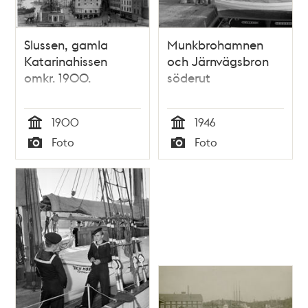
Slussen, gamla
Munkbrohamnen
Katarinahissen
och Järnvägsbron
omkr. 1900.
söderut
1900
1946
Tid
Tid
Foto
Foto
Typ
Typ