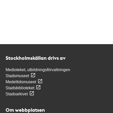
Kontakt
Stockholmskällan
Stockholmskällan drivs av
Medioteket, utbildningsförvaltningen
Stadsmuseet
Medeltidsmuseet
Stadsbiblioteket
Stadsarkivet
Om webbplatsen