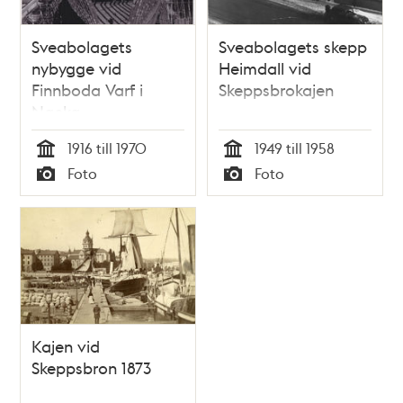
Sveabolagets
Sveabolagets skepp
nybygge vid
Heimdall vid
Finnboda Varf i
Skeppsbrokajen
Nacka
1916 till 1970
1949 till 1958
Tid
Tid
Foto
Foto
Typ
Typ
Kajen vid
Skeppsbron 1873