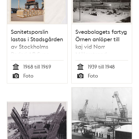
Sanitetsporslin
Sveabolagets fartyg
lastas i Stadsgården
Örnen anlöper till
av Stockholms
kaj vid Norr
Rederi AB Svea
Mälarstrand
1968 till 1969
1939 till 1948
Tid
Tid
Foto
Foto
Typ
Typ