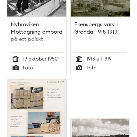
Nybroviken.
Ekensbergs varv i
Mottagning ombord
Gröndal 1918-1919
på ett polskt
skolskepp
19 oktober 1950
1918 till 1919
Tid
Tid
Foto
Foto
Typ
Typ