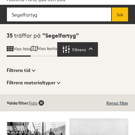
Sök
Fritextsök
Sök
Sökresultat
35
träffar på
Segelfartyg
Visa karta
Visa lista
Filtrera
Filtrera
Filtrera tid
Filtrera materialtyper
Visningsläge
Totalt
Valda filter:
Foto
Rensa filter
35
träffar
Lista
Karta