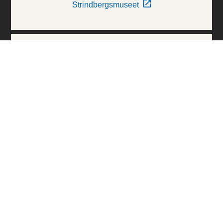
Strindbergsmuseet
Thielska Galleriet
Världskulturmuseerna