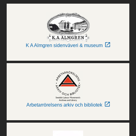
K A Almgren sidenväveri & museum
Arbetarrörelsens arkiv och bibliotek