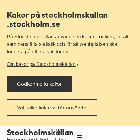
Kakor på stockholmskallan
.stockholm.se
På Stockholmskällan använder vi kakor, cookies, för att
sammanställa statistik och för att webbplatsen ska
fungera på ett bra sätt för dig.
Om kakor på Stockholmskällan
Godkänn alla kakor
Välj vilka kakor vi får använda
Till
Till
Stockholmskällan
navigationen
huvudinnehållet
Historia i ord, ljud och bild