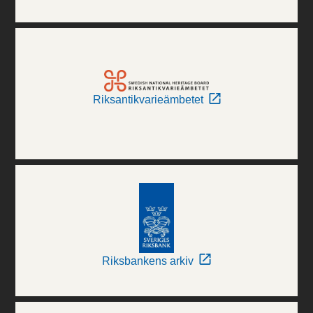
Riksantikvarieämbetet
Riksbankens arkiv