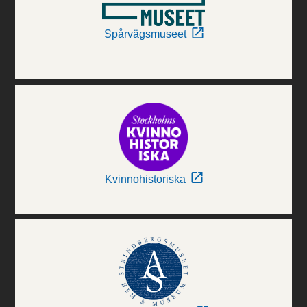
Spårvägsmuseet
Kvinnohistoriska