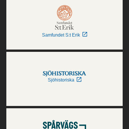
Samfundet S:t Erik
Sjöhistoriska