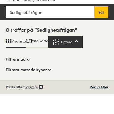
Sök
Fritextsök
Sök
Sökresultat
0
träffar på
Sedlighetsfrågan
Visa karta
Visa lista
Filtrera
Filtrera
Filtrera tid
Filtrera materialtyper
Visningsläge
Totalt
Valda filter:
Föremål
Rensa filter
0
träffar
Lista
Karta