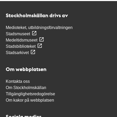
Kontakt
Stockholmskällan
Stockholmskällan drivs av
Medioteket, utbildningsförvaltningen
Stadsmuseet
Medeltidsmuseet
Stadsbiblioteket
Stadsarkivet
Om webbplatsen
Kontakta oss
Om Stockholmskällan
Tillgänglighetsredogörelse
Om kakor på webbplatsen
Sociala medier