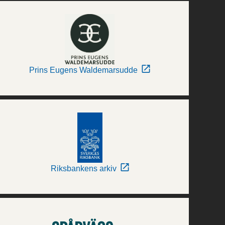
Prins Eugens Waldemarsudde
Riksbankens arkiv