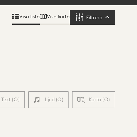
Visa karta
Visa lista
Filtrera
Filtrera
Text
(
0
)
Ljud
(
0
)
Karta
(
0
)