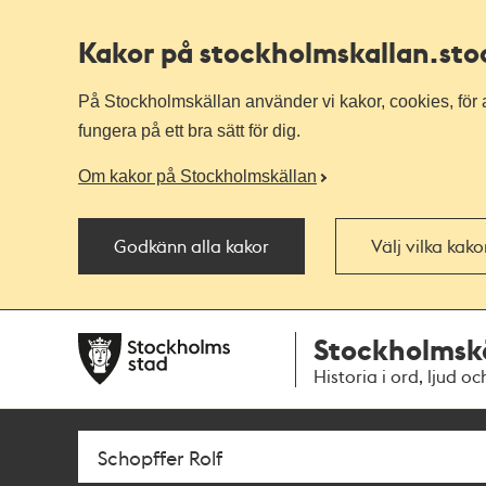
Kakor på stockholmskallan
.st
På Stockholmskällan använder vi kakor, cookies, för a
fungera på ett bra sätt för dig.
Om kakor på Stockholmskällan
Godkänn alla kakor
Välj vilka kak
Till
Till
Stockholmsk
navigationen
huvudinnehållet
Historia i ord, ljud oc
Sök
Fritextsök