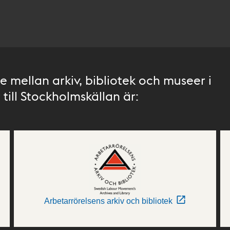
 mellan arkiv, bibliotek och museer i
till Stockholmskällan är:
Arbetarrörelsens arkiv och bibliotek