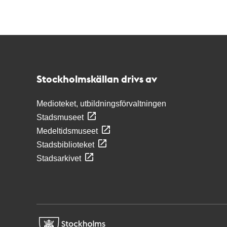
Kontakt
Stockholmskällan
Stockholmskällan drivs av
Medioteket, utbildningsförvaltningen
Stadsmuseet
Medeltidsmuseet
Stadsbiblioteket
Stadsarkivet