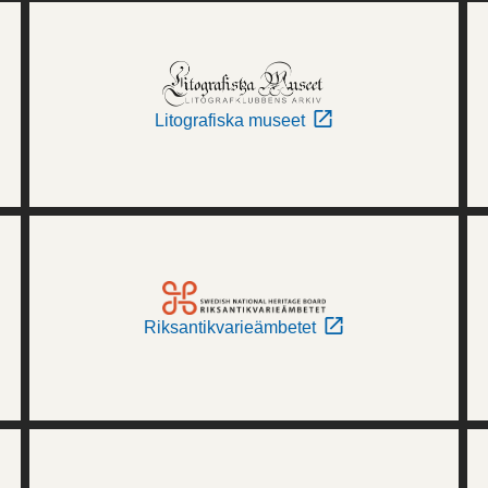
Litografiska museet
Riksantikvarieämbetet