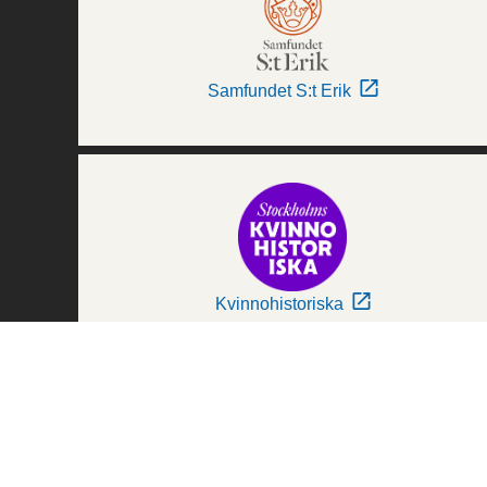
Samfundet S:t Erik
Kvinnohistoriska