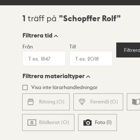
1
Schopffer Rolf
träff på
Sökresultat
Filtrera tid
Från
Till
Visningsläge
Filtrer
Filtrera materialtyper
Lista
Karta
Visa inte lärarhandledningar
Ritning
(
0
)
Föremål
(
0
)
Bildkonst
(
0
)
Foto
(
1
)