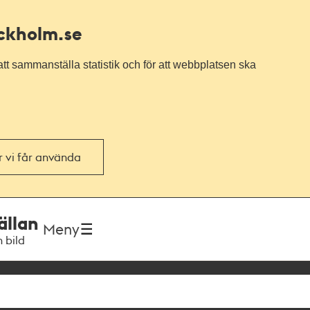
ockholm.se
tt sammanställa statistik och för att webbplatsen ska
or vi får använda
ällan
Meny
h bild