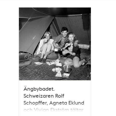
Totalt
1
träffar
Ängbybadet.
Schweizaren Rolf
Schopffer, Agneta Eklund
och Vivian Ekström tältar