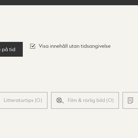
Visa innehåll utan tidsangivelse
a på tid
Litteraturtips
(
0
)
Film & rörlig bild
(
0
)