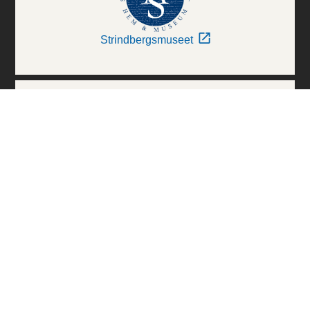
Strindbergsmuseet
Thielska Galleriet
Världskulturmuseerna