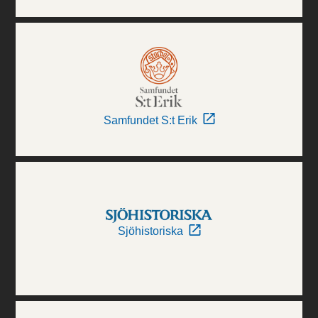
Samfundet S:t Erik
Sjöhistoriska