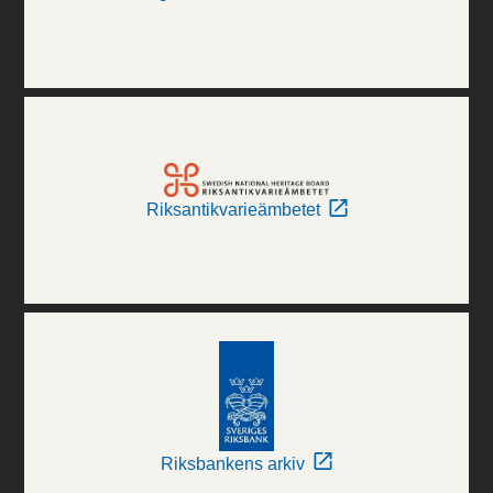
Riksantikvarieämbetet
Riksbankens arkiv