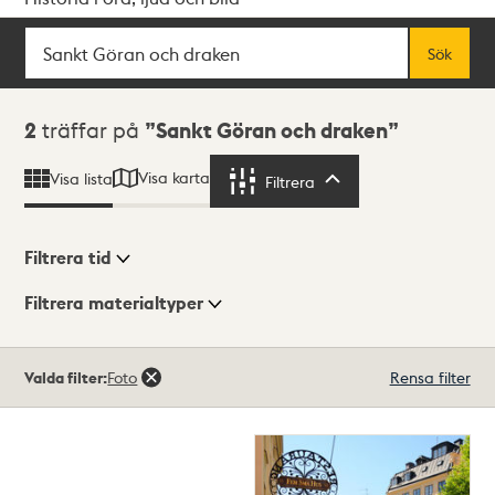
Sök
Fritextsök
Sök
Sökresultat
2
träffar på
Sankt Göran och draken
Visa karta
Visa lista
Filtrera
Filtrera
Filtrera tid
Filtrera materialtyper
Visningsläge
Totalt
Valda filter:
Foto
Rensa filter
2
träffar
Lista
Karta