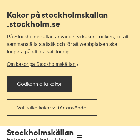
Kakor på stockholmskallan
.stockholm.se
På Stockholmskällan använder vi kakor, cookies, för att
sammanställa statistik och för att webbplatsen ska
fungera på ett bra sätt för dig.
Om kakor på Stockholmskällan
Godkänn alla kakor
Välj vilka kakor vi får använda
Till
Till
Stockholmskällan
navigationen
huvudinnehållet
Historia i ord, ljud och bild