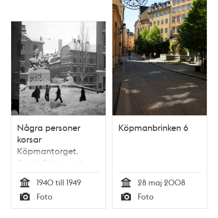
Några personer
Köpmanbrinken 6
korsar
Köpmantorget.
Sankt Göran och
draken är snötäckt
1940 till 1949
28 maj 2008
Tid
Tid
Foto
Foto
Typ
Typ