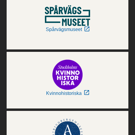
Spårvägsmuseet
Kvinnohistoriska