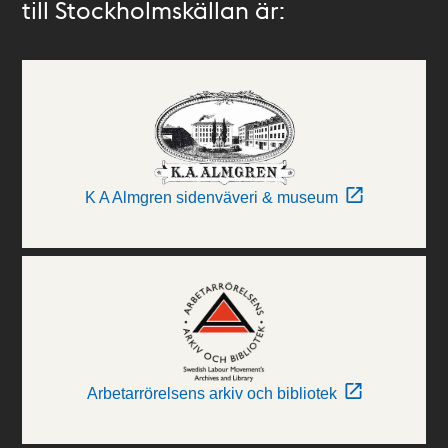
till Stockholmskällan är:
K A Almgren sidenväveri & museum
Arbetarrörelsens arkiv och bibliotek