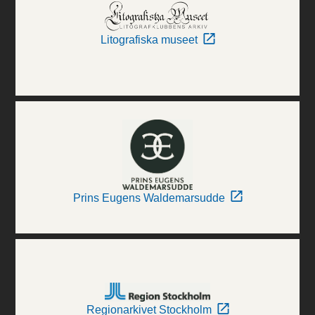
Litografiska museet
Prins Eugens Waldemarsudde
Regionarkivet Stockholm