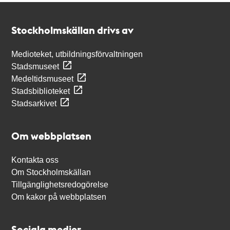
Kontakt
Stockholmskällan
Stockholmskällan drivs av
Medioteket, utbildningsförvaltningen
Stadsmuseet
Medeltidsmuseet
Stadsbiblioteket
Stadsarkivet
Om webbplatsen
Kontakta oss
Om Stockholmskällan
Tillgänglighetsredogörelse
Om kakor på webbplatsen
Sociala medier