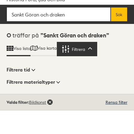
Sök
Fritextsök
Sök
Sökresultat
0
träffar på
Sankt Göran och draken
Visa karta
Visa lista
Filtrera
Filtrera
Filtrera tid
Filtrera materialtyper
Visningsläge
Totalt
Valda filter:
Bildkonst
Rensa filter
0
träffar
Lista
Karta