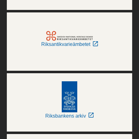
Riksantikvarieämbetet
Riksbankens arkiv