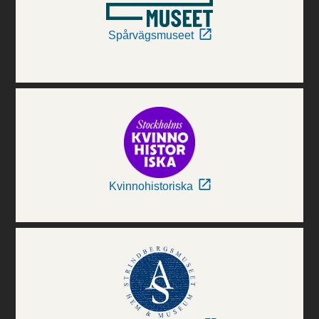
Spårvägsmuseet
Kvinnohistoriska