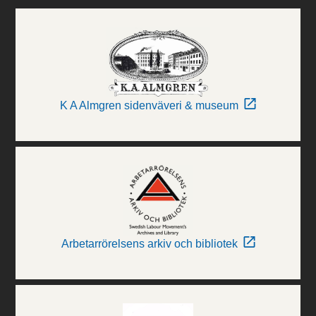
K A Almgren sidenväveri & museum
Arbetarrörelsens arkiv och bibliotek