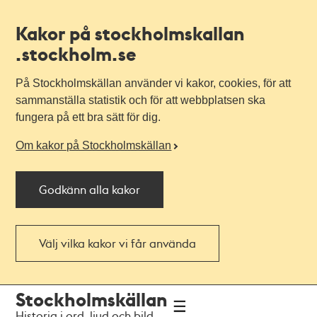
Kakor på stockholmskallan
.stockholm.se
På Stockholmskällan använder vi kakor, cookies, för att
sammanställa statistik och för att webbplatsen ska
fungera på ett bra sätt för dig.
Om kakor på Stockholmskällan
Godkänn alla kakor
Välj vilka kakor vi får använda
Till
Till
Stockholmskällan
navigationen
huvudinnehållet
Historia i ord, ljud och bild