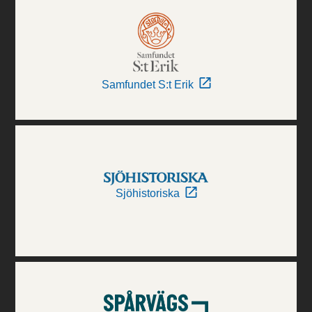
Samfundet S:t Erik
Sjöhistoriska