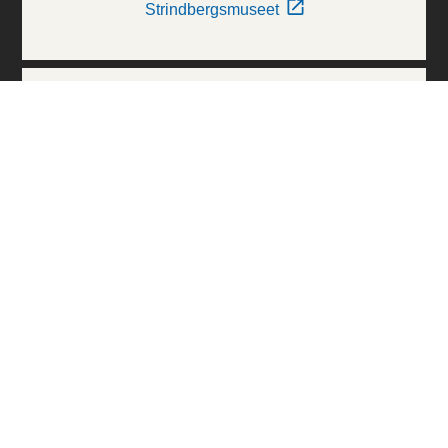
Strindbergsmuseet
Thielska Galleriet
Världskulturmuseerna