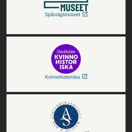
Spårvägsmuseet
Kvinnohistoriska