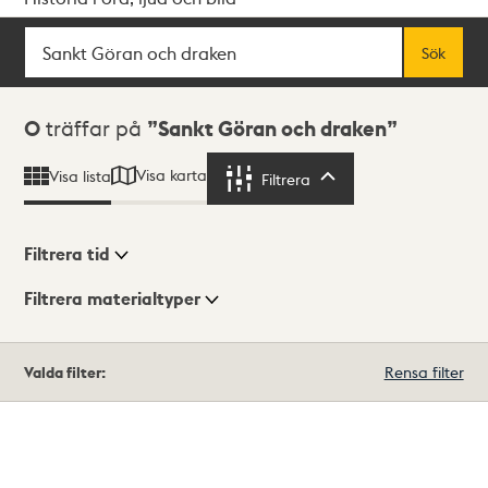
Sök
Fritextsök
Sök
Sökresultat
0
träffar på
Sankt Göran och draken
Visa karta
Visa lista
Filtrera
Filtrera
Filtrera tid
Filtrera materialtyper
Visningsläge
Totalt
Valda filter:
Rensa filter
0
träffar
Lista
Karta