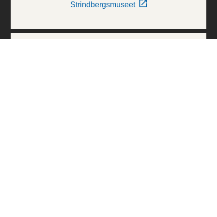
Strindbergsmuseet
Thielska Galleriet
Världskulturmuseerna