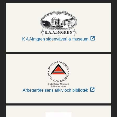
K A Almgren sidenväveri & museum
Arbetarrörelsens arkiv och bibliotek