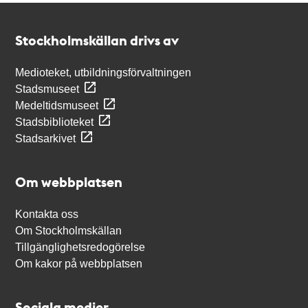
Kontakt
Stockholmskällan
Stockholmskällan drivs av
Medioteket, utbildningsförvaltningen
Stadsmuseet
Medeltidsmuseet
Stadsbiblioteket
Stadsarkivet
Om webbplatsen
Kontakta oss
Om Stockholmskällan
Tillgänglighetsredogörelse
Om kakor på webbplatsen
Sociala medier