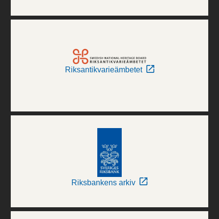
Riksantikvarieämbetet
Riksbankens arkiv