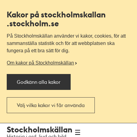
Kakor på stockholmskallan
.stockholm.se
På Stockholmskällan använder vi kakor, cookies, för att
sammanställa statistik och för att webbplatsen ska
fungera på ett bra sätt för dig.
Om kakor på Stockholmskällan
Godkänn alla kakor
Välj vilka kakor vi får använda
Till
Till
Stockholmskällan
navigationen
huvudinnehållet
Historia i ord, ljud och bild