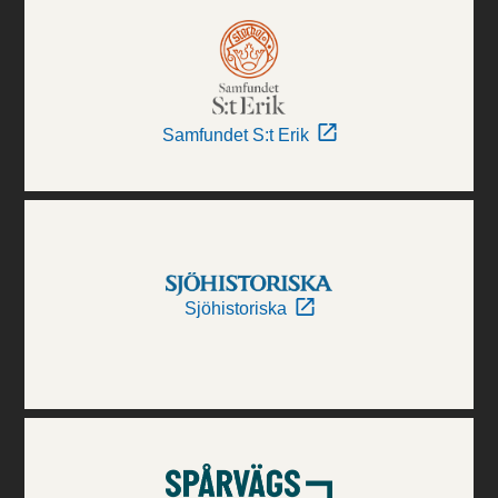
Samfundet S:t Erik
Sjöhistoriska