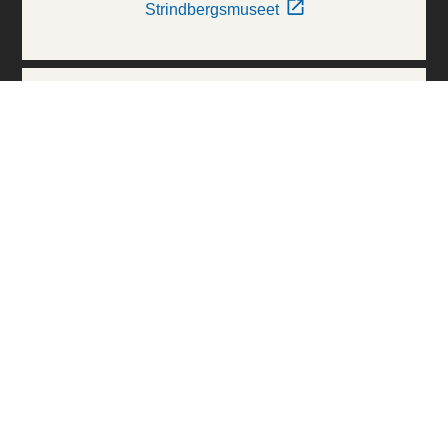
Strindbergsmuseet
Thielska Galleriet
Världskulturmuseerna