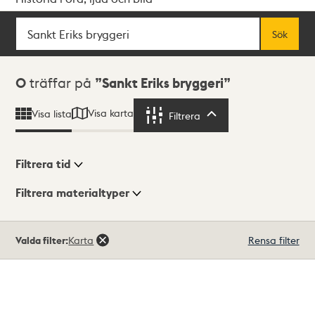
Sök
Fritextsök
Sök
Sökresultat
0
träffar på
Sankt Eriks bryggeri
Visa karta
Visa lista
Filtrera
Filtrera
Filtrera tid
Filtrera materialtyper
Visningsläge
Totalt
Valda filter:
Karta
Rensa filter
0
träffar
Lista
Karta