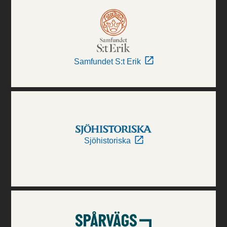
Samfundet S:t Erik
Sjöhistoriska