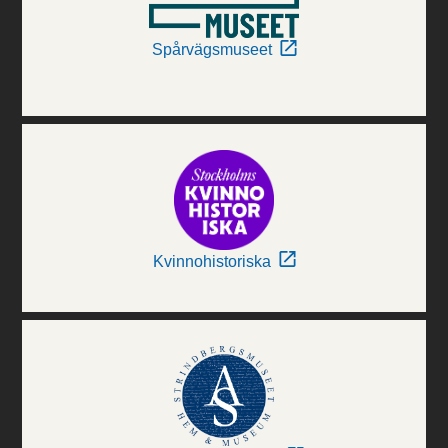
Spårvägsmuseet
Kvinnohistoriska