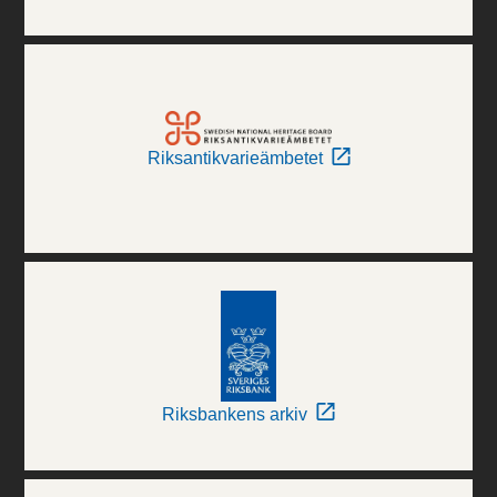
Riksantikvarieämbetet
Riksbankens arkiv