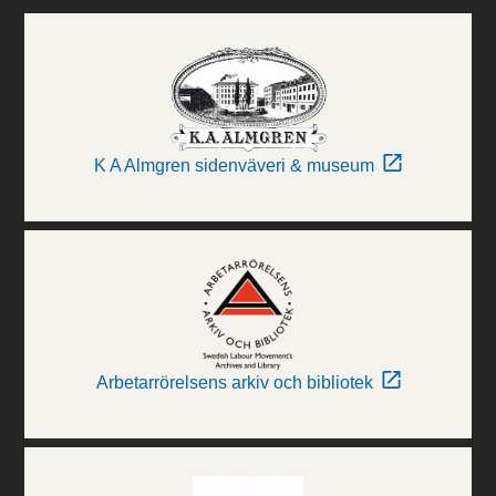
K A Almgren sidenväveri & museum
Arbetarrörelsens arkiv och bibliotek