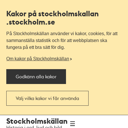
Kakor på stockholmskallan
.stockholm.se
På Stockholmskällan använder vi kakor, cookies, för att
sammanställa statistik och för att webbplatsen ska
fungera på ett bra sätt för dig.
Om kakor på Stockholmskällan
Godkänn alla kakor
Välj vilka kakor vi får använda
Till
Till
Stockholmskällan
navigationen
huvudinnehållet
Historia i ord, ljud och bild