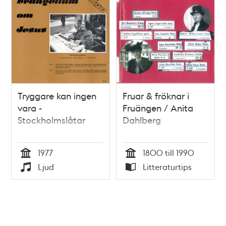
Tryggare kan ingen
Fruar & fröknar i
vara -
Fruängen / Anita
Stockholmslåtar
Dahlberg
1977
1800 till 1990
Tid
Tid
Ljud
Litteraturtips
Typ
Typ