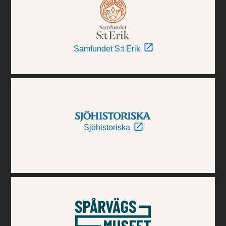
Samfundet S:t Erik
Sjöhistoriska