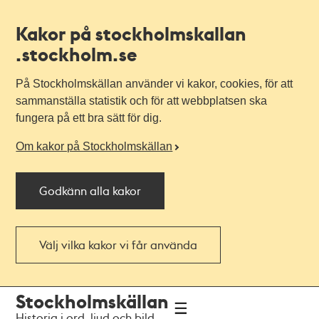
Kakor på stockholmskallan
.stockholm.se
På Stockholmskällan använder vi kakor, cookies, för att
sammanställa statistik och för att webbplatsen ska
fungera på ett bra sätt för dig.
Om kakor på Stockholmskällan
Godkänn alla kakor
Välj vilka kakor vi får använda
Till
Till
Stockholmskällan
navigationen
huvudinnehållet
Historia i ord, ljud och bild