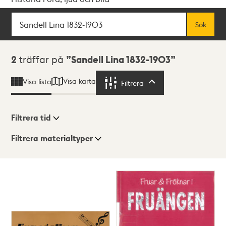
Sök
Fritextsök
Sök
Sökresultat
2
träffar på
Sandell Lina 1832-1903
Visa karta
Visa lista
Filtrera
Filtrera
Filtrera tid
Filtrera materialtyper
Visningsläge
Totalt
2
träffar
Lista
Karta