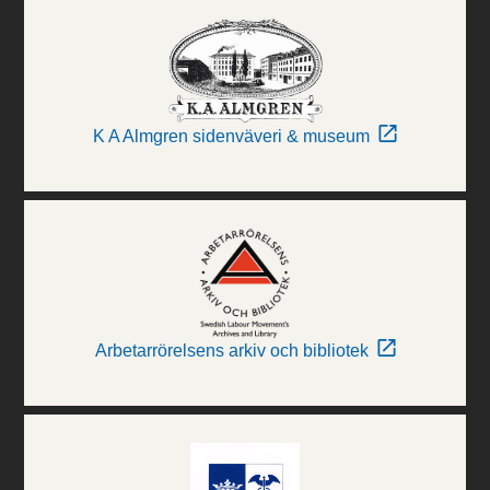
K A Almgren sidenväveri & museum
Arbetarrörelsens arkiv och bibliotek