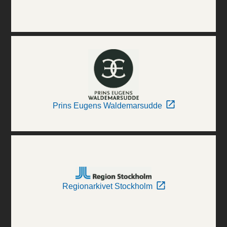
Prins Eugens Waldemarsudde
Regionarkivet Stockholm