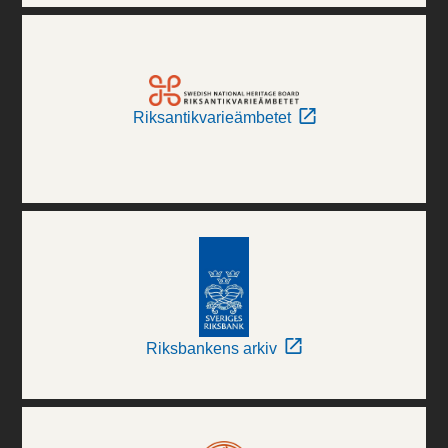
Riksantikvarieämbetet
Riksbankens arkiv